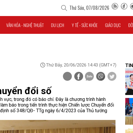
Thứ Sáu, 07/08/2026
VĂN HÓA - NGHỆ THUẬT
DU LỊCH
Y TẾ - SỨC KHỎE
GIÁO DỤC
ĐỜ
Thứ Bảy, 20/06/2026 14:43
(GMT+7)
TIN
huyển đổi số
h vực, trong đó có báo chí. Đây là chương trình hành
àm báo trong tiến trình thực hiện Chiến lược Chuyển đổi
 định số 348/QĐ- TTg ngày 6/4/2023 của Thủ tướng