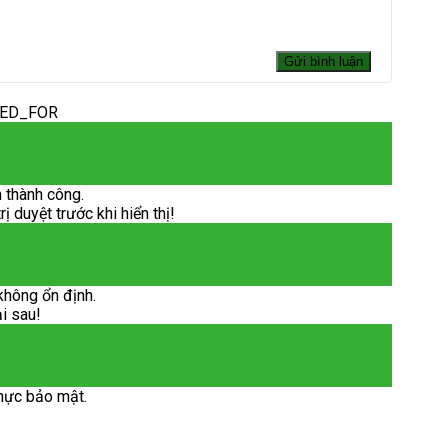
DED_FOR
 thành công.
 duyệt trước khi hiển thị!
không ổn định.
ại sau!
hực bảo mật.