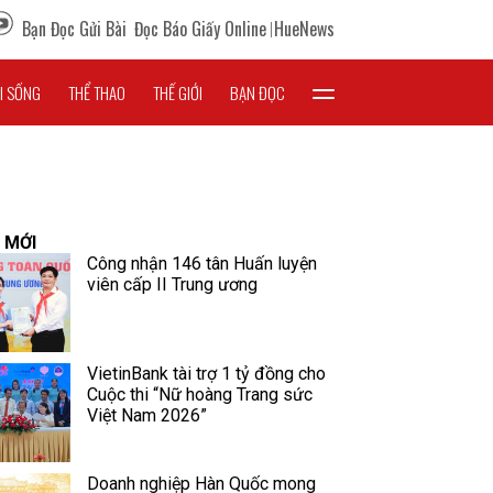
Bạn Đọc Gửi Bài
Đọc Báo Giấy Online
HueNews
I SỐNG
THỂ THAO
THẾ GIỚI
BẠN ĐỌC
 MỚI
Công nhận 146 tân Huấn luyện
viên cấp II Trung ương
VietinBank tài trợ 1 tỷ đồng cho
Cuộc thi “Nữ hoàng Trang sức
Việt Nam 2026”
Doanh nghiệp Hàn Quốc mong