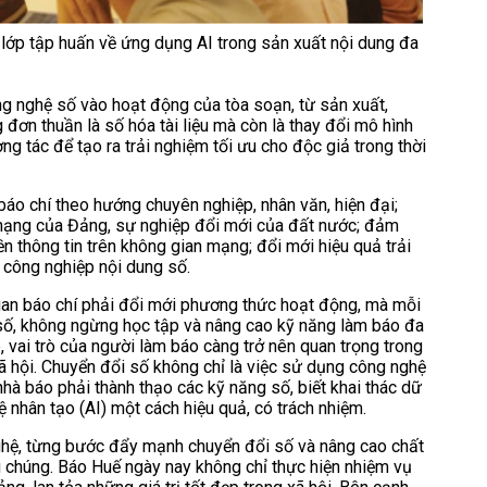
 lớp tập huấn về ứng dụng AI trong sản xuất nội dung đa
ng nghệ số vào hoạt động của tòa soạn, từ sản xuất,
đơn thuần là số hóa tài liệu mà còn là thay đổi mô hình
g tác để tạo ra trải nghiệm tối ưu cho độc giả trong thời
áo chí theo hướng chuyên nghiệp, nhân văn, hiện đại;
 mạng của Đảng, sự nghiệp đổi mới của đất nước; đảm
n thông tin trên không gian mạng; đổi mới hiệu quả trải
 công nghiệp nội dung số.
quan báo chí phải đổi mới phương thức hoạt động, mà mỗi
số, không ngừng học tập và nâng cao kỹ năng làm báo đa
, vai trò của người làm báo càng trở nên quan trọng trong
ã hội. Chuyển đổi số không chỉ là việc sử dụng công nghệ
nhà báo phải thành thạo các kỹ năng số, biết khai thác dữ
ệ nhân tạo (AI) một cách hiệu quả, có trách nhiệm.
hệ, từng bước đẩy mạnh chuyển đổi số và nâng cao chất
g chúng. Báo Huế ngày nay không chỉ thực hiện nhiệm vụ