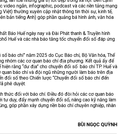
ng, lan tỏa những giá trị tốt đẹp trong xã hội. Bên cạnh
c video ngắn, infographic, podcast và các nền tảng mạng
Việt) thường xuyên cập nhật thông tin thời sự, kinh tế,
iên bản tiếng Anh) góp phần quảng bá hình ảnh, văn hóa
nhất Báo Huế ngày nay và Đài Phát thanh & Truyền hình
 phố Huế và các nhà báo tăng tốc chuyển đổi số đáp ứng
 số báo chí” năm 2025 do Cục Báo chí, Bộ Văn hóa, Thể
rong nhóm các cơ quan báo chí địa phương. Kết quả ấy để
 hiện rằng “dư địa” cho chuyển đổi số báo chí TP. Huế và
ơ quan báo chí và đội ngũ những người làm báo trên địa
ển đổi số theo Chiến lược “Chuyển đổi số báo chí đến
ã phê duyệt.
h thức đối với báo chí. Điều đó đòi hỏi các cơ quan báo
i tư duy, đẩy mạnh chuyển đổi số, nâng cao kỹ năng làm
úng, góp phần xây dựng nền báo chí chuyên nghiệp, nhân
BÙI NGỌC QUỲNH