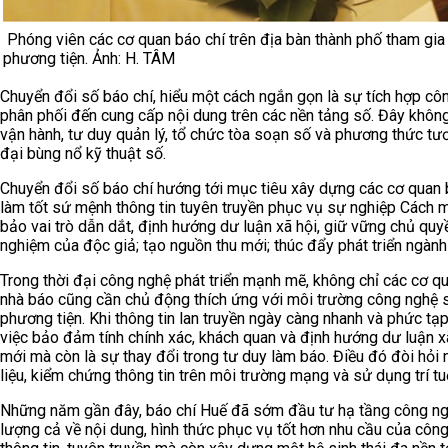
Phóng viên các cơ quan báo chí trên địa bàn thành phố tham gia
phương tiện. Ảnh: H. TÂM
Chuyển đổi số báo chí, hiểu một cách ngắn gọn là sự tích hợp cô
phân phối đến cung cấp nội dung trên các nền tảng số. Đây không 
vận hành, tư duy quản lý, tổ chức tòa soạn số và phương thức tươn
đại bùng nổ kỹ thuật số.
Chuyển đổi số báo chí hướng tới mục tiêu xây dựng các cơ quan b
làm tốt sứ mệnh thông tin tuyên truyền phục vụ sự nghiệp Cách
bảo vai trò dẫn dắt, định hướng dư luận xã hội, giữ vững chủ quyề
nghiệm của độc giả; tạo nguồn thu mới; thúc đẩy phát triển ngành
Trong thời đại công nghệ phát triển mạnh mẽ, không chỉ các cơ 
nhà báo cũng cần chủ động thích ứng với môi trường công nghệ 
phương tiện. Khi thông tin lan truyền ngày càng nhanh và phức tạp
việc bảo đảm tính chính xác, khách quan và định hướng dư luận x
mới mà còn là sự thay đổi trong tư duy làm báo. Điều đó đòi hỏi 
liệu, kiểm chứng thông tin trên môi trường mạng và sử dụng trí tu
Những năm gần đây, báo chí Huế đã sớm đầu tư hạ tầng công ng
lượng cả về nội dung, hình thức phục vụ tốt hơn nhu cầu của côn