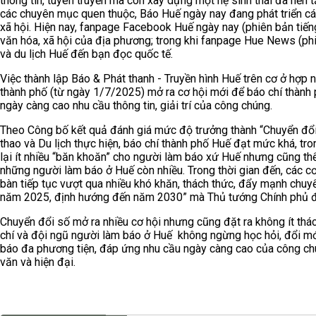
thông tin, tuyên truyền mà còn xây dựng một hệ sinh thái đa nền tả
các chuyên mục quen thuộc, Báo Huế ngày nay đang phát triển cá
xã hội. Hiện nay, fanpage Facebook Huế ngày nay (phiên bản tiếng 
văn hóa, xã hội của địa phương; trong khi fanpage Hue News (ph
và du lịch Huế đến bạn đọc quốc tế.
Việc thành lập Báo & Phát thanh - Truyền hình Huế trên cơ ở hợp 
thành phố (từ ngày 1/7/2025) mở ra cơ hội mới để báo chí thành
ngày càng cao nhu cầu thông tin, giải trí của công chúng.
Theo Công bố kết quả đánh giá mức độ trưởng thành “Chuyển đổi
thao và Du lịch thực hiện, báo chí thành phố Huế đạt mức khá, t
lại ít nhiều “băn khoăn” cho người làm báo xứ Huế nhưng cũng thể
những người làm báo ở Huế còn nhiều. Trong thời gian đến, các c
bàn tiếp tục vượt qua nhiều khó khăn, thách thức, đẩy mạnh chuy
năm 2025, định hướng đến năm 2030” mà Thủ tướng Chính phủ đ
Chuyển đổi số mở ra nhiều cơ hội nhưng cũng đặt ra không ít thác
chí và đội ngũ người làm báo ở Huế không ngừng học hỏi, đổi mớ
báo đa phương tiện, đáp ứng nhu cầu ngày càng cao của công ch
văn và hiện đại.