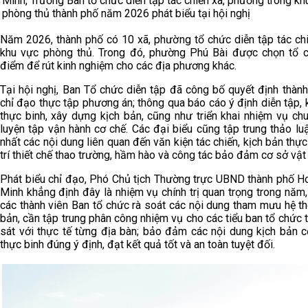
Minh, Trưởng Ban tổ chức diễn tập tác chiến xã, phường trong kh
phòng thủ thành phố năm 2026 phát biểu tại hội nghị
Năm 2026, thành phố có 10 xã, phường tổ chức diễn tập tác chi
khu vực phòng thủ. Trong đó, phường Phú Bài được chọn tổ 
điểm để rút kinh nghiệm cho các địa phương khác.
Tại hội nghị, Ban Tổ chức diễn tập đã công bố quyết định thàn
chỉ đạo thực tập phương án; thông qua báo cáo ý định diễn tập,
thực binh, xây dựng kịch bản, cũng như triển khai nhiệm vụ ch
luyện tập vận hành cơ chế. Các đại biểu cũng tập trung thảo lu
nhất các nội dung liên quan đến văn kiện tác chiến, kịch bản thực
trí thiết chế thao trường, hầm hào và công tác bảo đảm cơ sở vật 
Phát biểu chỉ đạo, Phó Chủ tịch Thường trực UBND thành phố H
Minh khẳng định đây là nhiệm vụ chính trị quan trọng trong năm
các thành viên Ban tổ chức rà soát các nội dung tham mưu hệ t
bản, cần tập trung phân công nhiệm vụ cho các tiểu ban tổ chức 
sát với thực tế từng địa bàn; bảo đảm các nội dung kịch bản c
thực binh đúng ý định, đạt kết quả tốt và an toàn tuyệt đối.