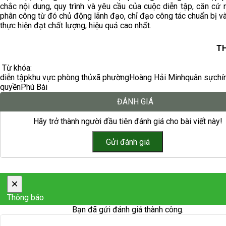
chắc nội dung, quy trình và yêu cầu của cuộc diễn tập, căn cứ
phân công từ đó chủ động lãnh đạo, chỉ đạo công tác chuẩn bị v
thực hiện đạt chất lượng, hiệu quả cao nhất.
TH
Từ khóa:
diễn tập
khu vực phòng thủ
xã phường
Hoàng Hải Minh
quân sự
chí
quyền
Phú Bài
ĐÁNH GIÁ
Hãy trở thành người đầu tiên đánh giá cho bài viết này!
×
Thông báo
Bạn đã gửi đánh giá thành công.