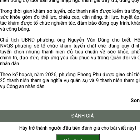
niên trong độ tuổi sẵn sàng nhập ngũ tham gia đầy đủ, đúng quy 
Trong thời gian khám sơ tuyển, các thanh niên được kiểm tra tổng
sức khỏe gồm đo thể lực, chiều cao, cân nặng, thị lực, huyết á
tác khám được tổ chức nghiêm túc, đảm bảo đúng quy trình, khá
và công bằng.
Chủ tịch UBND phường, ông Nguyễn Văn Dũng cho biết, Hộ
NVQS phường sẽ tổ chức khám tuyển chặt chẽ, đúng quy địn
tuyển chọn những thanh niên đủ tiêu chuẩn về sức khỏe, ph
chính trị, đạo đức, đáp ứng yêu cầu phục vụ trong Quân đội và 
nhân dân.
Theo kế hoạch, năm 2026, phường Phong Phú được giao chỉ tiê
25 thanh niên tham gia nghĩa vụ quân sự và 9 thanh niên tham gi
vụ Công an nhân dân.
Son
ĐÁNH GIÁ
Hãy trở thành người đầu tiên đánh giá cho bài viết này!