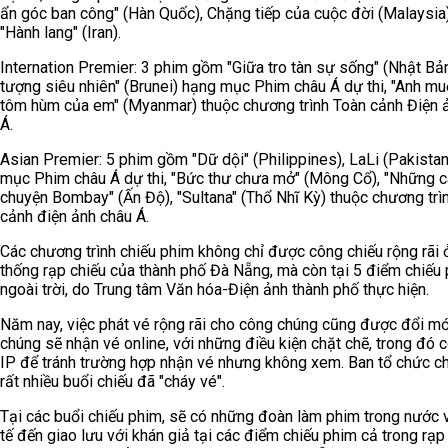
ẩn góc ban công" (Hàn Quốc), Chặng tiếp của cuộc đời (Malaysia
"Hành lang" (Iran).
Internation Premier: 3 phim gồm "Giữa tro tàn sự sống" (Nhật Bản
tượng siêu nhiên" (Brunei) hạng mục Phim châu Á dự thi, "Anh m
tôm hùm của em" (Myanmar) thuộc chương trình Toàn cảnh Điện 
Á.
Asian Premier: 5 phim gồm "Dữ dội" (Philippines), LaLi (Pakista
mục Phim châu Á dự thi, "Bức thư chưa mở" (Mông Cổ), "Những 
chuyện Bombay" (Ấn Độ), "Sultana" (Thổ Nhĩ Kỳ) thuộc chương trì
cảnh điện ảnh châu Á.
Các chương trình chiếu phim không chỉ được công chiếu rộng rãi 
thống rạp chiếu của thành phố Đà Nẵng, mà còn tại 5 điểm chiếu
ngoài trời, do Trung tâm Văn hóa-Điện ảnh thành phố thực hiện.
Năm nay, việc phát vé rộng rãi cho công chúng cũng được đổi mớ
chúng sẽ nhận vé online, với những điều kiện chặt chẽ, trong đó c
IP để tránh trường hợp nhận vé nhưng không xem. Ban tổ chức ch
rất nhiều buổi chiếu đã "cháy vé".
Tại các buổi chiếu phim, sẽ có những đoàn làm phim trong nước 
tế đến giao lưu với khán giả tại các điểm chiếu phim cả trong rạp