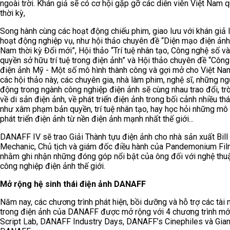
ngoài trời. Khán giả sẽ có cơ hội gặp gỡ các diễn viên Việt Nam q
thời kỳ,
Song hành cùng các hoạt động chiếu phim, giao lưu với khán giả 
hoạt động nghiệp vụ, như hội thảo chuyên đề “Diện mạo điện ảnh
Nam thời kỳ Đổi mới”, Hội thảo “Trí tuệ nhân tạo, Công nghệ số v
quyền sở hữu trí tuệ trong điện ảnh” và Hội thảo chuyên đề “Công
điện ảnh Mỹ - Một số mô hình thành công và gợi mở cho Việt Nam
các hội thảo này, các chuyên gia, nhà làm phim, nghệ sĩ, những n
động trong ngành công nghiệp điện ảnh sẽ cùng nhau trao đổi, tr
về di sản điện ảnh, về phát triển điện ảnh trong bối cảnh nhiều th
như xâm phạm bản quyền, trí tuệ nhân tạo, hay học hỏi những mô 
phát triển điện ảnh từ nền điện ảnh mạnh nhất thế giới...
DANAFF IV sẽ trao Giải Thành tựu điện ảnh cho nhà sản xuất Bill
Mechanic, Chủ tịch và giám đốc điều hành của Pandemonium Fi
nhằm ghi nhận những đóng góp nổi bật của ông đối với nghệ thu
công nghiệp điện ảnh thế giới.
Mở rộng hệ sinh thái điện ảnh DANAFF
Năm nay, các chương trình phát hiện, bồi dưỡng và hỗ trợ các tài 
trong điện ảnh của DANAFF được mở rộng với 4 chương trình m
Script Lab, DANAFF Industry Days, DANAFF’s Cinephiles và Gia