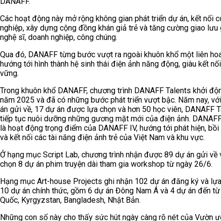
DANAFF.
Các hoạt động này mở rộng không gian phát triển dự án, kết nối 
nghiệp, xây dựng cộng đồng khán giả trẻ và tăng cường giao lưu
nghệ sĩ, doanh nghiệp, công chúng.
Qua đó, DANAFF từng bước vượt ra ngoài khuôn khổ một liên ho
hướng tới hình thành hệ sinh thái điện ảnh năng động, giàu kết nố
vững.
Trong khuôn khổ DANAFF, chương trình DANAFF Talents khởi độ
năm 2025 và đã có những bước phát triển vượt bậc. Năm nay, vớ
án gửi về, 17 dự án được lựa chọn và hơn 50 học viên, DANAFF T
tiếp tục nuôi dưỡng những gương mặt mới của điện ảnh. DANAFF
là hoạt động trọng điểm của DANAFF IV, hướng tới phát hiện, bồ
và kết nối các tài năng điện ảnh trẻ của Việt Nam và khu vực.
Ở hạng mục Script Lab, chương trình nhận được 89 dự án gửi về 
chọn 8 dự án phim truyện dài tham gia workshop từ ngày 26/6.
Hạng mục Art-house Projects ghi nhận 102 dự án đăng ký và lự
10 dự án chính thức, gồm 6 dự án Đông Nam Á và 4 dự án đến từ
Quốc, Kyrgyzstan, Bangladesh, Nhật Bản.
Những con số này cho thấy sức hút ngày càng rõ nét của Vườn 