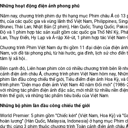
Những hoạt động điện ảnh phong phú
Năm nay, chương trình phim dự thi hạng mục Phim châu Á có 13
thi, của các quốc gia và vùng lãnh thổ Việt Nam, Philippines, Sin
Brunei, Thái Lan; Nhật Bản (2 phim); Hàn Quốc; Trung Quốc; Pakis
Độ và 1 phim hợp tác sản xuất gồm các quốc gia Thổ Nhĩ Kỳ, Phá
Lan, Thụy Điển, Hy Lạp và Ả-rập Xê-út, 1 phim hợp tác Việt Nam
Chương trình Phim Việt Nam dự thi gồm 11 đại diện của điện ảnh
Nam, với đề tài phong phú, từ hài hước, gia đình, lịch sử cho đến t
tâm lý xã hội...
Bên cạnh đó, Liên hoan phim còn có nhiều chương trình bên lề n
cảnh điện ảnh châu Á, chương trình phim Việt Nam hôm nay, Nhữ
phim lần đầu công chiếu thế giới, Tiêu điểm điện ảnh Hoa Kỳ, và
trình phim “Diện mạo điện ảnh Việt Nam 40 năm Đổi mới” (1986-
với những tác phẩm điện ảnh đặc sắc, mới nhất từ nhiều nền điệ
trên thế giới, và những tác phẩm tiêu biểu của Việt Nam.
Những bộ phim lần đầu công chiếu thế giới
World Premier: 5 phim gồm "Chiếc kén" (Việt Nam, Hoa Kỳ) và "G
hoàn lương" (Hàn Quốc, Malaysia, Indonesia) ở hạng mục Phim c
dự thi; cùng 3 phim thuộc chương trình Toàn cảnh điện ảnh châu Á 