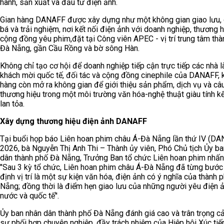
hành, sản xuất và đầu tư điện ảnh.
Gian hàng DANAFF được xây dựng như một không gian giao lưu,
bá và trải nghiệm, nơi kết nối điện ảnh với doanh nghiệp, thương h
cộng đồng yêu phim,đặt tại Công viên APEC - vị trí trung tâm th
Đà Nẵng, gần Cầu Rồng và bờ sông Hàn.
Không chỉ tạo cơ hội để doanh nghiệp tiếp cận trực tiếp các nhà 
khách mời quốc tế, đối tác và cộng đồng cinephile của DANAFF, 
hàng còn mở ra không gian để giới thiệu sản phẩm, dịch vụ và câ
thương hiệu trong một môi trường văn hóa-nghệ thuật giàu tính kế
lan tỏa.
Xây dựng thương hiệu điện ảnh DANAFF
Tại buổi họp báo Liên hoan phim châu Á-Đà Nẵng lần thứ IV (DA
2026, bà Nguyễn Thị Anh Thi – Thành ủy viên, Phó Chủ tịch Ủy b
dân thành phố Đà Nẵng, Trưởng Ban tổ chức Liên hoan phim nhấ
"Sau 3 kỳ tổ chức, Liên hoan phim châu Á-Đà Nẵng đã từng bước
định vị trí là một sự kiện văn hóa, điện ảnh có ý nghĩa của thành 
Nẵng; đồng thời là điểm hẹn giao lưu của những người yêu điện 
nước và quốc tế''.
Ủy ban nhân dân thành phố Đà Nẵng đánh giá cao và trân trọng c
sự phối hợp chuyên nghiệp, đầy trách nhiệm của Hiệp hội Xúc tiế