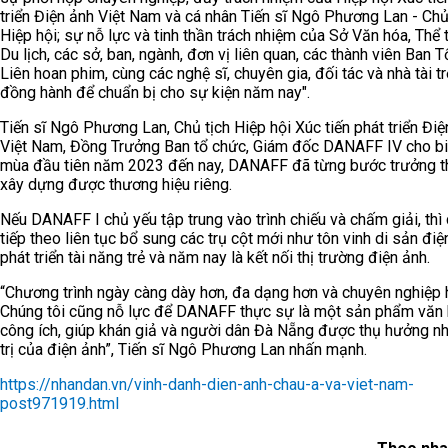
triển Điện ảnh Việt Nam và cá nhân Tiến sĩ Ngô Phương Lan - Chủ
Hiệp hội; sự nỗ lực và tinh thần trách nhiệm của Sở Văn hóa, Thể 
Du lịch, các sở, ban, ngành, đơn vị liên quan, các thành viên Ban 
Liên hoan phim, cùng các nghệ sĩ, chuyên gia, đối tác và nhà tài t
đồng hành để chuẩn bị cho sự kiện năm nay".
Tiến sĩ Ngô Phương Lan, Chủ tịch Hiệp hội Xúc tiến phát triển Điệ
Việt Nam, Đồng Trưởng Ban tổ chức, Giám đốc DANAFF IV cho bi
mùa đầu tiên năm 2023 đến nay, DANAFF đã từng bước trưởng t
xây dựng được thương hiệu riêng.
Nếu DANAFF I chủ yếu tập trung vào trình chiếu và chấm giải, thì
tiếp theo liên tục bổ sung các trụ cột mới như tôn vinh di sản điệ
phát triển tài năng trẻ và năm nay là kết nối thị trường điện ảnh.
“Chương trình ngày càng dày hơn, đa dạng hơn và chuyên nghiệp 
Chúng tôi cũng nỗ lực để DANAFF thực sự là một sản phẩm văn
công ích, giúp khán giả và người dân Đà Nẵng được thụ hưởng n
trị của điện ảnh”, Tiến sĩ Ngô Phương Lan nhấn mạnh.
https://nhandan.vn/vinh-danh-dien-anh-chau-a-va-viet-nam-
post971919.html