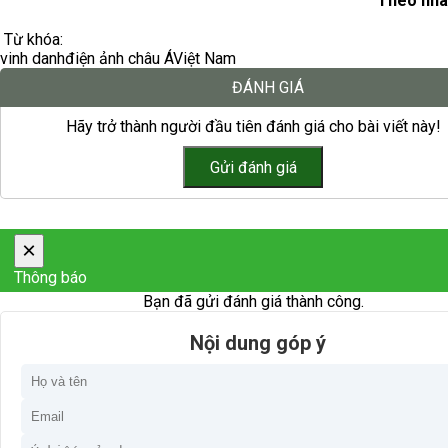
Theo nha
Từ khóa:
vinh danh
điện ảnh châu Á
Việt Nam
ĐÁNH GIÁ
Hãy trở thành người đầu tiên đánh giá cho bài viết này!
×
Thông báo
Bạn đã gửi đánh giá thành công.
Nội dung góp ý