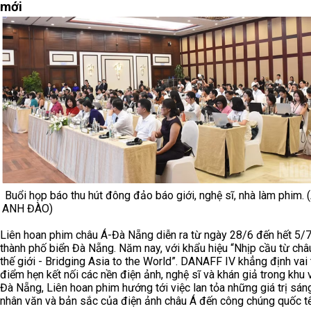
mới
Buổi họp báo thu hút đông đảo báo giới, nghệ sĩ, nhà làm phim. 
ANH ĐÀO)
Liên hoan phim châu Á-Đà Nẵng diễn ra từ ngày 28/6 đến hết 5/7
thành phố biển Đà Nẵng. Năm nay, với khẩu hiệu “Nhịp cầu từ châ
thế giới - Bridging Asia to the World”. DANAFF IV khẳng định vai 
điểm hẹn kết nối các nền điện ảnh, nghệ sĩ và khán giả trong khu 
Đà Nẵng, Liên hoan phim hướng tới việc lan tỏa những giá trị sáng
nhân văn và bản sắc của điện ảnh châu Á đến công chúng quốc tế