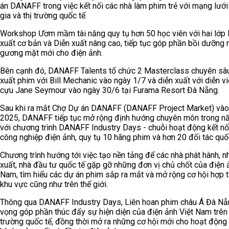
án DANAFF trong việc kết nối các nhà làm phim trẻ với mạng lướ
gia và thị trường quốc tế.
Workshop Ươm mầm tài năng quy tụ hơn 50 học viên với hai lớp 
xuất cơ bản và Diễn xuất nâng cao, tiếp tục góp phần bồi dưỡng
gương mặt mới cho điện ảnh.
Bên cạnh đó, DANAFF Talents tổ chức 2 Masterclass chuyên sâ
xuất phim với Bill Mechanic vào ngày 1/7 và diễn xuất với diễn v
cựu Jane Seymour vào ngày 30/6 tại Furama Resort Đà Nẵng.
Sau khi ra mắt Chợ Dự án DANAFF (DANAFF Project Market) và
2025, DANAFF tiếp tục mở rộng định hướng chuyên môn trong 
với chương trình DANAFF Industry Days - chuỗi hoạt động kết nố
công nghiệp điện ảnh, quy tụ 10 hãng phim và hơn 20 đối tác quốc
Chương trình hướng tới việc tạo nền tảng để các nhà phát hành, n
xuất, nhà đầu tư quốc tế gặp gỡ những đơn vị chủ chốt của điện 
Nam, tìm hiểu các dự án phim sắp ra mắt và mở rộng cơ hội hợp t
khu vực cũng như trên thế giới.
Thông qua DANAFF Industry Days, Liên hoan phim châu Á Đà Nẵ
vọng góp phần thúc đẩy sự hiện diện của điện ảnh Việt Nam trên 
trường quốc tế, đồng thời mở ra những cơ hội mới cho hoạt động