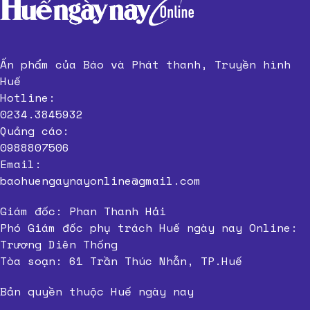
Ấn phẩm của Báo và Phát thanh, Truyền hình
Huế
Hotline:
0234.3845932
Quảng cáo:
0988807506
Email:
baohuengaynayonline@gmail.com
Giám đốc: Phan Thanh Hải
Phó Giám đốc phụ trách Huế ngày nay Online:
Trương Diên Thống
Tòa soạn: 61 Trần Thúc Nhẫn, TP.Huế
Bản quyền thuộc Huế ngày nay