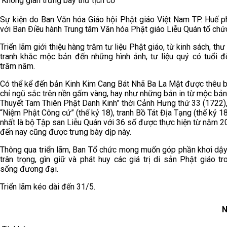
Không gian trưng bày thư tịch cổ
Sự kiện do Ban Văn hóa Giáo hội Phật giáo Việt Nam TP. Huế p
với Ban Điều hành Trung tâm Văn hóa Phật giáo Liễu Quán tổ chứ
Triển lãm giới thiệu hàng trăm tư liệu Phật giáo, từ kinh sách, thư 
tranh khắc mộc bản đến những hình ảnh, tư liệu quý có tuổi đ
trăm năm.
Có thể kể đến bản Kinh Kim Cang Bát Nhã Ba La Mật được thêu 
chỉ ngũ sắc trên nền gấm vàng, hay như những bản in từ mộc bản
Thuyết Tam Thiên Phật Danh Kinh” thời Cảnh Hưng thứ 33 (1722),
“Niệm Phật Công cứ” (thế kỷ 18), tranh Bồ Tát Địa Tạng (thế kỷ 1
nhất là bộ Tập san Liễu Quán với 36 số được thực hiện từ năm 
đến nay cũng được trưng bày dịp này.
Thông qua triển lãm, Ban Tổ chức mong muốn góp phần khơi dậy
trân trọng, gìn giữ và phát huy các giá trị di sản Phật giáo tr
sống đương đại.
Triển lãm kéo dài đến 31/5.
N