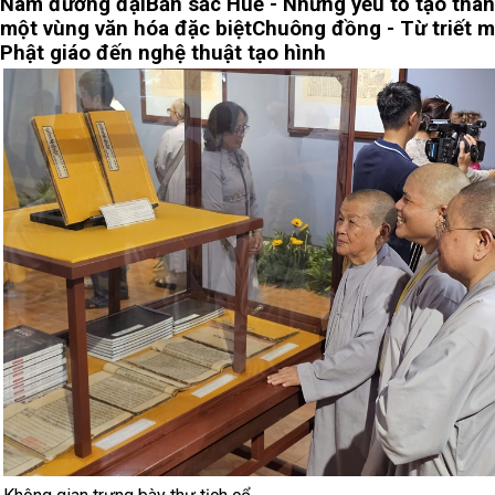
Nam đương đại
Bản sắc Huế - Những yếu tố tạo thà
một vùng văn hóa đặc biệt
Chuông đồng - Từ triết m
Phật giáo đến nghệ thuật tạo hình