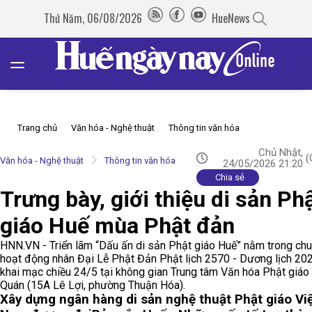
Thứ Năm, 06/08/2026
HueNews
Trang chủ
Văn hóa - Nghệ thuật
Thông tin văn hóa
Chủ Nhật,
(
Văn hóa - Nghệ thuật
Thông tin văn hóa
24/05/2026 21:20
Chia sẻ
Trưng bày, giới thiệu di sản Ph
giáo Huế mùa Phật đản
HNN.VN - Triển lãm “Dấu ấn di sản Phật giáo Huế” nằm trong chu
hoạt động nhân Đại Lễ Phật Đản Phật lịch 2570 - Dương lịch 20
khai mạc chiều 24/5 tại không gian Trung tâm Văn hóa Phật giáo
Quán (15A Lê Lợi, phường Thuận Hóa).
Xây dựng ngân hàng di sản nghệ thuật Phật giáo Vi