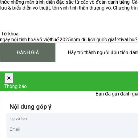
thức những màn trình diễn đặc sắc từ các võ đoàn danh tiếng. C
lưu & biểu diễn võ thuật, tôn vinh tinh thần thượng võ. Chương tr
Từ khóa:
ngày hội tinh hoa võ việt
huế 2025
năm du lịch quốc gia
fetival huế
ĐÁNH GIÁ
Hãy trở thành người đầu tiên đánh
×
Thông báo
Bạn đã gửi đánh giá
Nội dung góp ý