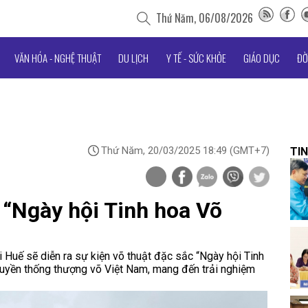
Thứ Năm, 06/08/2026
VĂN HÓA - NGHỆ THUẬT
DU LỊCH
Y TẾ - SỨC KHỎE
GIÁO DỤC
ĐỜ
Thứ Năm, 20/03/2025 18:49
(GMT+7)
TIN
 “Ngày hội Tinh hoa Võ
Huế sẽ diễn ra sự kiện võ thuật đặc sắc “Ngày hội Tinh
truyền thống thượng võ Việt Nam, mang đến trải nghiệm