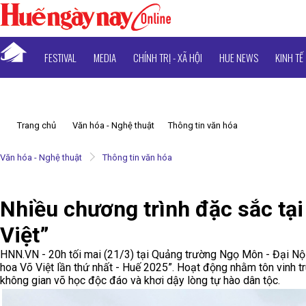
FESTIVAL
MEDIA
CHÍNH TRỊ - XÃ HỘI
HUE NEWS
KINH TẾ
Trang chủ
Văn hóa - Nghệ thuật
Thông tin văn hóa
Văn hóa - Nghệ thuật
Thông tin văn hóa
Nhiều chương trình đặc sắc tại
Việt”
HNN.VN - 20h tối mai (21/3) tại Quảng trường Ngọ Môn - Đại Nội 
hoa Võ Việt lần thứ nhất - Huế 2025”. Hoạt động nhằm tôn vinh 
không gian võ học độc đáo và khơi dậy lòng tự hào dân tộc.