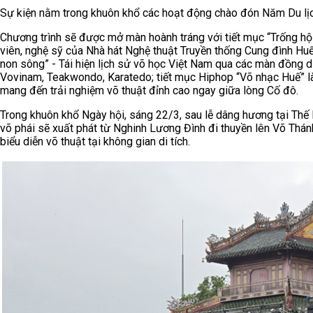
Sự kiện nằm trong khuôn khổ các hoạt động chào đón Năm Du lị
Chương trình sẽ được mở màn hoành tráng với tiết mục “Trống hộ
viên, nghệ sỹ của Nhà hát Nghệ thuật Truyền thống Cung đình Huế t
non sông” - Tái hiện lịch sử võ học Việt Nam qua các màn đồng d
Vovinam, Teakwondo, Karatedo; tiết mục Hiphop “Võ nhạc Huế” là
mang đến trải nghiệm võ thuật đỉnh cao ngay giữa lòng Cố đô.
Trong khuôn khổ Ngày hội, sáng 22/3, sau lễ dâng hương tại Thế 
võ phái sẽ xuất phát từ Nghinh Lương Đình đi thuyền lên Võ Thánh
biểu diễn võ thuật tại không gian di tích.