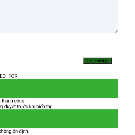
DED_FOR
 thành công.
 duyệt trước khi hiển thị!
không ổn định.