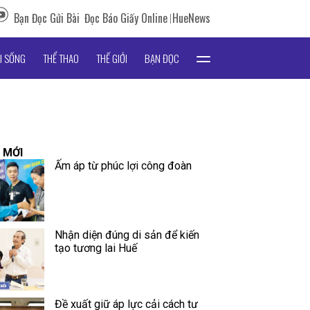
Bạn Đọc Gửi Bài
Đọc Báo Giấy Online
HueNews
I SỐNG
THỂ THAO
THẾ GIỚI
BẠN ĐỌC
 MỚI
Ấm áp từ phúc lợi công đoàn
Nhận diện đúng di sản để kiến
tạo tương lai Huế
Đề xuất giữ áp lực cải cách tư