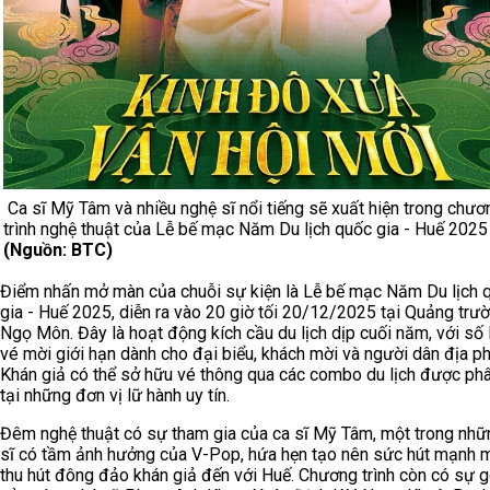
Ca sĩ Mỹ Tâm và nhiều nghệ sĩ nổi tiếng sẽ xuất hiện trong chươ
trình nghệ thuật của Lễ bế mạc Năm Du lịch quốc gia - Huế 2025
(Nguồn: BTC)
Điểm nhấn mở màn của chuỗi sự kiện là Lễ bế mạc Năm Du lịch 
gia - Huế 2025, diễn ra vào 20 giờ tối 20/12/2025 tại Quảng trư
Ngọ Môn. Đây là hoạt động kích cầu du lịch dịp cuối năm, với số
vé mời giới hạn dành cho đại biểu, khách mời và người dân địa p
Khán giả có thể sở hữu vé thông qua các combo du lịch được ph
tại những đơn vị lữ hành uy tín.
Đêm nghệ thuật có sự tham gia của ca sĩ Mỹ Tâm, một trong nhữ
sĩ có tầm ảnh hưởng của V-Pop, hứa hẹn tạo nên sức hút mạnh 
thu hút đông đảo khán giả đến với Huế. Chương trình còn có sự 