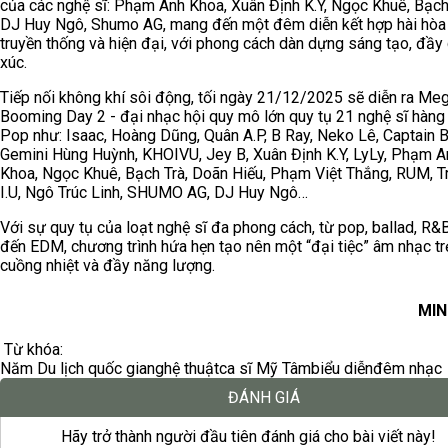
của các nghệ sĩ: Phạm Anh Khoa, Xuân Định K.Y, Ngọc Khuê, Bạch
DJ Huy Ngô, Shumo AG, mang đến một đêm diễn kết hợp hài hòa
truyền thống và hiện đại, với phong cách dàn dựng sáng tạo, đầ
xúc.
Tiếp nối không khí sôi động, tối ngày 21/12/2025 sẽ diễn ra Me
Booming Day 2 - đại nhạc hội quy mô lớn quy tụ 21 nghệ sĩ hàng
Pop như: Isaac, Hoàng Dũng, Quân A.P, B Ray, Neko Lê, Captain B
Gemini Hùng Huỳnh, KHOIVU, Jey B, Xuân Định K.Y, LyLy, Phạm A
Khoa, Ngọc Khuê, Bạch Trà, Doãn Hiếu, Phạm Việt Thắng, RUM, T
I.U, Ngô Trúc Linh, SHUMO AG, DJ Huy Ngô…
Với sự quy tụ của loạt nghệ sĩ đa phong cách, từ pop, ballad, R&B
đến EDM, chương trình hứa hẹn tạo nên một “đại tiệc” âm nhạc trẻ
cuồng nhiệt và đầy năng lượng.
MIN
Từ khóa:
Năm Du lịch quốc gia
nghệ thuật
ca sĩ Mỹ Tâm
biểu diễn
đêm nhạc
ĐÁNH GIÁ
Hãy trở thành người đầu tiên đánh giá cho bài viết này!