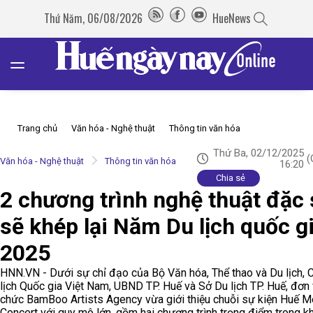
Thứ Năm, 06/08/2026
HueNews
Trang chủ
Văn hóa - Nghệ thuật
Thông tin văn hóa
Thứ Ba, 02/12/2025
(
Văn hóa - Nghệ thuật
Thông tin văn hóa
16:20
Chia sẻ
2 chương trình nghệ thuật đặc
sẽ khép lại Năm Du lịch quốc g
2025
HNN.VN - Dưới sự chỉ đạo của Bộ Văn hóa, Thể thao và Du lịch, 
lịch Quốc gia Việt Nam, UBND TP. Huế và Sở Du lịch TP. Huế, đơn 
chức BamBoo Artists Agency vừa giới thiệu chuỗi sự kiện Huế 
Concert với quy mô lớn, gồm hai chương trình trọng điểm trong k