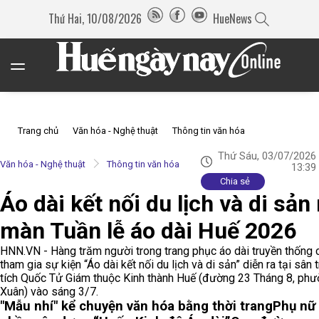
Thứ Hai, 10/08/2026
HueNews
Trang chủ
Văn hóa - Nghệ thuật
Thông tin văn hóa
Thứ Sáu, 03/07/2026
Văn hóa - Nghệ thuật
Thông tin văn hóa
13:39
Chia sẻ
Áo dài kết nối du lịch và di sả
màn Tuần lễ áo dài Huế 2026
HNN.VN - Hàng trăm người trong trang phục áo dài truyền thống 
tham gia sự kiện “Áo dài kết nối du lịch và di sản” diễn ra tại sân 
tích Quốc Tử Giám thuộc Kinh thành Huế (đường 23 Tháng 8, ph
Xuân) vào sáng 3/7.
"Mẫu nhí" kể chuyện văn hóa bằng thời trang
Phụ nữ