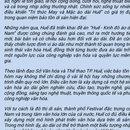
sở, nghi lễ tôn giáo, lễ hội cộng đồng, cưới hỏi, nghệ thuật bi
và cả trong nhịp sống thường nhật. Chính sức sống tự nhiên
điều khiến “Tri thức May và Mặc áo dài Huế” có giá trị đặ
trong quan niệm bảo tồn di sản hiện đại.
Những năm qua, Huế đã triển khai đề án “Huế - Kinh đô áo dà
Nam” được công chúng đánh giá cao, mở ra một hướng ti
mới, bài bản và có chiều sâu hơn đối với áo dài. Đề án cũ
thấy chiến lược định vị áo dài như một thành tố quan trọng t
sinh thái văn hóa Huế, đồng thời từng bước đưa áo dài trở
một nguồn lực của công nghiệp văn hóa và quyền lực mề
gia.
Theo lãnh đạo Sở Văn hóa và Thể thao TP. Huế, việc bảo tồn 
hôm nay không thể chỉ dừng ở vài lễ hội hay những chương
trình diễn quy mô lớn. Điều cần hơn là xây dựng cả một hệ si
văn hóa áo dài gồm nghiên cứu, đào tạo, truyền nghề, gi
cộng đồng, sáng tạo nghệ thuật, truyền thông quốc tế và phá
công nghiệp văn hóa.
Với tư cách là đô thị di sản, thành phố Festival đặc trưng c
Nam và trung tâm văn hóa lớn của cả nước, Huế có đủ điều k
xây dựng một mô hình phát triển văn hóa dựa trên di sản
Trong mô hình ấy, áo dài có thể trở thành một biểu tượng nh