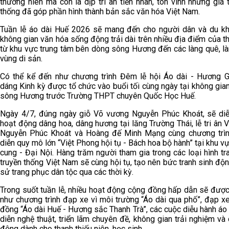
thường niên mà còn là dịp tri ân tiền nhân, tôn vinh những giá t
thống đã góp phần hình thành bản sắc văn hóa Việt Nam.
Tuần lễ áo dài Huế 2026 sẽ mang đến cho người dân và du k
không gian văn hóa sống động trải dài trên nhiều địa điểm của t
từ khu vực trung tâm bên dòng sông Hương đến các làng quê, là
vùng di sản.
Có thể kể đến như chương trình Đêm lễ hội Áo dài - Hương G
dáng Kinh kỳ được tổ chức vào buổi tối cùng ngày tại không gi
sông Hương trước Trường THPT chuyên Quốc Học Huế.
Ngày 4/7, đúng ngày giỗ Võ vương Nguyễn Phúc Khoát, sẽ diễ
hoạt động dâng hoa, dâng hương tại lăng Trường Thái, lễ tri ân
Nguyễn Phúc Khoát và Hoàng đế Minh Mạng cùng chương trì
diễn quy mô lớn “Việt Phong hội tụ - Bách hoa bộ hành” tại khu 
cung - Đại Nội. Hàng trăm người tham gia trong các loại hình t
truyền thống Việt Nam sẽ cùng hội tụ, tạo nên bức tranh sinh độn
sử trang phục dân tộc qua các thời kỳ.
Trong suốt tuần lễ, nhiều hoạt động cộng đồng hấp dẫn sẽ được
như chương trình đạp xe vì môi trường “Áo dài qua phố”, đạp x
đồng “Áo dài Huế - Hương sắc Thanh Trà”, các cuộc diễu hành áo d
diễn nghệ thuật, triển lãm chuyên đề, không gian trải nghiệm và
động dành cho thanh thiếu niên, học sinh.