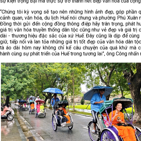
sự kiện trọng đại mà thực sự trở thành nét đẹp văn hóa của cộng
“Chúng tôi kỳ vọng sẽ tạo nên những hình ảnh đẹp, góp phần 
cảnh quan, văn hóa, du lịch Huế nói chung và phường Phú Xuân n
Đồng thời gửi đến cộng đồng thông điệp hãy trân trọng, phát h
giá trị văn hóa truyền thống dân tộc cũng như vẻ đẹp và giá trị 
dài - thương hiệu đặc sắc của xứ Huế. Đây cũng là dịp để cùng
giữ, tiếp nối và lan tỏa những giá trị tốt đẹp của văn hóa dân tộ
tà áo dài hôm nay không chỉ kể câu chuyện của quá khứ mà 
hành cùng sự phát triển của Huế trong tương lai”, ông Công nhấn