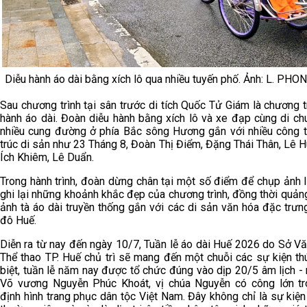
Diễu hành áo dài bằng xích lô qua nhiều tuyến phố. Ảnh: L. PHO
Sau chương trình tại sân trước di tích Quốc Tử Giám là chương t
hành áo dài. Đoàn diễu hành bằng xích lô và xe đạp cùng di ch
nhiều cung đường ở phía Bắc sông Hương gắn với nhiều công tr
trúc di sản như 23 Tháng 8, Đoàn Thị Điểm, Đặng Thái Thân, Lê 
Ích Khiêm, Lê Duẩn.
Trong hành trình, đoàn dừng chân tại một số điểm để chụp ảnh 
ghi lại những khoảnh khắc đẹp của chương trình, đồng thời quản
ảnh tà áo dài truyền thống gắn với các di sản văn hóa đặc trư
đô Huế.
Diễn ra từ nay đến ngày 10/7, Tuần lễ áo dài Huế 2026 do Sở V
Thể thao TP. Huế chủ trì sẽ mang đến một chuỗi các sự kiện th
biệt, tuần lễ năm nay được tổ chức đúng vào dịp 20/5 âm lịch -
Võ vương Nguyễn Phúc Khoát, vị chúa Nguyễn có công lớn tr
định hình trang phục dân tộc Việt Nam. Đây không chỉ là sự kiệ