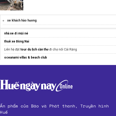
xe khách hào hương
nhà xe đi mũi né
thuê xe Đồng Nai
Liên hệ đặt
tour du lịch cần thơ
đi chợ nổi Cái Răng
oceanami villas & beach club
Xưởng may
ao dong phuc lop
NEXAESIM.NET
Ấn phẩm của Báo và Phát thanh, Truyền hình
Huế