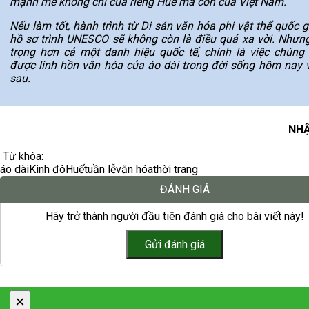
mạnh mẽ không chỉ của riêng Huế mà còn của Việt Nam.
Nếu làm tốt, hành trình từ Di sản văn hóa phi vật thể quốc 
hồ sơ trình UNESCO sẽ không còn là điều quá xa vời. Nhưn
trọng hơn cả một danh hiệu quốc tế, chính là việc chúng 
được linh hồn văn hóa của áo dài trong đời sống hôm nay 
sau.
NHẬ
Từ khóa:
áo dài
Kinh đô
Huế
tuần lễ
văn hóa
thời trang
ĐÁNH GIÁ
Hãy trở thành người đầu tiên đánh giá cho bài viết này!
×