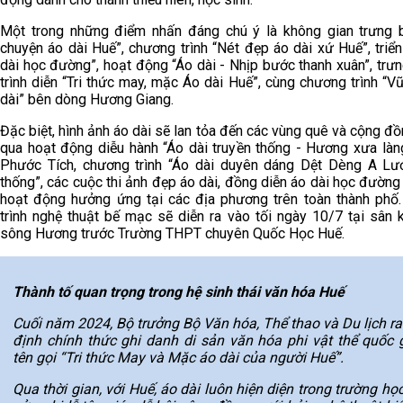
Một trong những điểm nhấn đáng chú ý là không gian trưng 
chuyện áo dài Huế”, chương trình “Nét đẹp áo dài xứ Huế”, triể
dài học đường”, hoạt động “Áo dài - Nhịp bước thanh xuân”, trư
trình diễn “Tri thức may, mặc Áo dài Huế”, cùng chương trình “V
dài” bên dòng Hương Giang.
Đặc biệt, hình ảnh áo dài sẽ lan tỏa đến các vùng quê và cộng đ
qua hoạt động diễu hành “Áo dài truyền thống - Hương xưa làng
Phước Tích, chương trình “Áo dài duyên dáng Dệt Dèng A Lướ
thống”, các cuộc thi ảnh đẹp áo dài, đồng diễn áo dài học đường
hoạt động hưởng ứng tại các địa phương trên toàn thành phố
trình nghệ thuật bế mạc sẽ diễn ra vào tối ngày 10/7 tại sân 
sông Hương trước Trường THPT chuyên Quốc Học Huế.
Thành tố quan trọng trong hệ sinh thái văn hóa Huế
Cuối năm 2024, Bộ trưởng Bộ Văn hóa, Thể thao và Du lịch ra
định chính thức ghi danh di sản văn hóa phi vật thể quốc g
tên gọi “Tri thức May và Mặc áo dài của người Huế”.
Qua thời gian, với Huế, áo dài luôn hiện diện trong trường họ