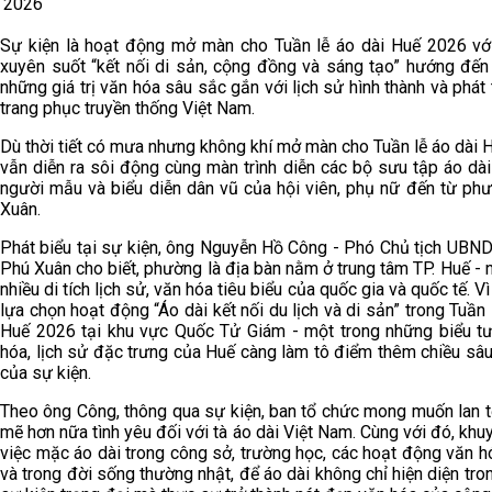
2026
Sự kiện là hoạt động mở màn cho Tuần lễ áo dài Huế 2026 vớ
xuyên suốt “kết nối di sản, cộng đồng và sáng tạo” hướng đến 
những giá trị văn hóa sâu sắc gắn với lịch sử hình thành và phát 
trang phục truyền thống Việt Nam.
Dù thời tiết có mưa nhưng không khí mở màn cho Tuần lễ áo dài
vẫn diễn ra sôi động cùng màn trình diễn các bộ sưu tập áo dà
người mẫu và biểu diễn dân vũ của hội viên, phụ nữ đến từ ph
Xuân.
Phát biểu tại sự kiện, ông Nguyễn Hồ Công - Phó Chủ tịch UBN
Phú Xuân cho biết, phường là địa bàn nằm ở trung tâm TP. Huế - n
nhiều di tích lịch sử, văn hóa tiêu biểu của quốc gia và quốc tế. Vì 
lựa chọn hoạt động “Áo dài kết nối du lịch và di sản” trong Tuần 
Huế 2026 tại khu vực Quốc Tử Giám - một trong những biểu t
hóa, lịch sử đặc trưng của Huế càng làm tô điểm thêm chiều sâu
của sự kiện.
Theo ông Công, thông qua sự kiện, ban tổ chức mong muốn lan 
mẽ hơn nữa tình yêu đối với tà áo dài Việt Nam. Cùng với đó, khu
việc mặc áo dài trong công sở, trường học, các hoạt động văn hó
và trong đời sống thường nhật, để áo dài không chỉ hiện diện tr