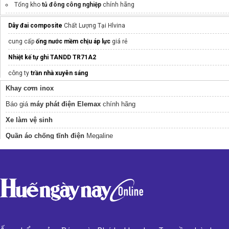
Tổng kho
tủ đông công nghiệp
chính hãng
giá thép hòa phát hôm nay
Dây đai composite
Chất Lượng Tại Hlvina
Dây đai nhựa PET
cung cấp
ống nước mềm chịu áp lực
giá rẻ
thu mua phế liệu giá cao
Nhiệt kế tự ghi TANDD TR71A2
Mua
Băng dính
giá tốt
công ty
trần nhà xuyên sáng
Khay cơm inox
Trung tâm
jinyuemb.vn
Tâm lý NHC
Việt Nam
Báo giá
máy phát điện Elemax
chính hãng
Kumisai.vn
máy công nghiệp chính hãng
Cung cấp
Quạt Hút Công Nghiệp
Giá Rẻ
Xe làm vệ sinh
máy chà sàn nhà
Quần áo chống tĩnh điện
Megaline
Cảm biến
Máy phát điện 1 pha
Mua
Quạt thông gió tròn FA 50
Máy phát điện gia đình
điều hòa panasonic 12000