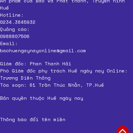
Ấn phẩm của Báo và Phát thanh, Truyền hình
Huế
Hotline:
0234.3845932
Quảng cáo:
0988807506
Email:
baohuengaynayonline@gmail.com
Giám đốc: Phan Thanh Hải
Phó Giám đốc phụ trách Huế ngày nay Online:
Trương Diên Thống
Tòa soạn: 61 Trần Thúc Nhẫn, TP.Huế
Bản quyền thuộc Huế ngày nay
Thông báo đổi tên miền