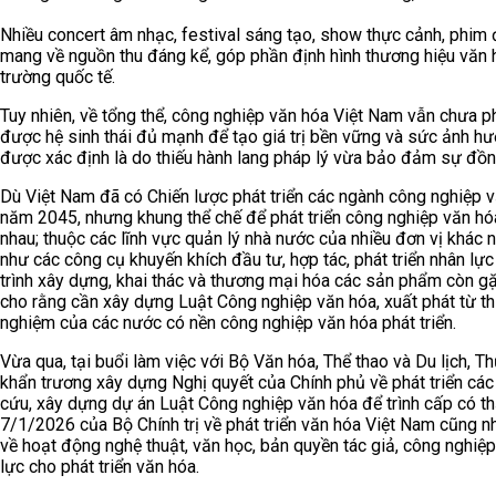
Nhiều concert âm nhạc, festival sáng tạo, show thực cảnh, phim đ
mang về nguồn thu đáng kể, góp phần định hình thương hiệu văn h
trường quốc tế.
Tuy nhiên, về tổng thể, công nghiệp văn hóa Việt Nam vẫn chưa ph
được hệ sinh thái đủ mạnh để tạo giá trị bền vững và sức ảnh hư
được xác định là do thiếu hành lang pháp lý vừa bảo đảm sự đồn
Dù Việt Nam đã có Chiến lược phát triển các ngành công nghiệp
năm 2045, nhưng khung thể chế để phát triển công nghiệp văn hó
nhau; thuộc các lĩnh vực quản lý nhà nước của nhiều đơn vị khác 
như các công cụ khuyến khích đầu tư, hợp tác, phát triển nhân lự
trình xây dựng, khai thác và thương mại hóa các sản phẩm còn gặp
cho rằng cần xây dựng Luật Công nghiệp văn hóa, xuất phát từ thự
nghiệm của các nước có nền công nghiệp văn hóa phát triển.
Vừa qua, tại buổi làm việc với Bộ Văn hóa, Thể thao và Du lịch,
khẩn trương xây dựng Nghị quyết của Chính phủ về phát triển cá
cứu, xây dựng dự án Luật Công nghiệp văn hóa để trình cấp có 
7/1/2026 của Bộ Chính trị về phát triển văn hóa Việt Nam cũng n
về hoạt động nghệ thuật, văn học, bản quyền tác giả, công nghiệp
lực cho phát triển văn hóa.