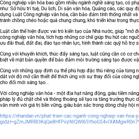
Công nghiệp văn hóa bao gồm nhiều ngành nghề sáng tạo, có phạm
như: Sở hữu trí tuệ, Du lịch, Di sản văn hóa, Quảng cáo, các quy 
dựng Luật Công nghiệp văn hóa, cần bảo đảm tính thống nhất và t
tránh chồng chéo hoặc quá chung chung, khó triển khai trong thực 
Luật cần thể hiện được vai trò kiến tạo của Nhà nước, giúp “mở đ
công nghiệp văn hóa, tích hợp những cơ chế giúp thu hút các nguồn
ưu đãi thuế, đất đai, đào tạo nhân lực, hình thành các quỹ hỗ trợ
Cùng với khuyến khích, thúc đẩy sáng tạo, luật cũng cần có cơ c
biệt về mặt bản quyền để bảo đảm môi trường sáng tạo được vậ
Cùng với những quy định cụ thể phù hợp đặc thù riêng của từng n
dắt với độ mở cần thiết để thích ứng với sự thay đổi của công n
cho đổi mới sáng tạo…
Với công nghiệp văn hóa - một địa hạt năng động, giàu tiềm năn
pháp lý đủ chặt chẽ và thông thoáng sẽ tạo ra tăng trưởng thực c
văn minh với giá trị bền vững, giàu bản sắc trong dòng chảy hội 
https://nhandan.vn/phat-trien-cac-nganh-cong-nghiep-van-hoa-
gidzl=gZmJMRBOKqQe8HfPiizNIQWl65YhoG54vIXAMgwR0n7Y