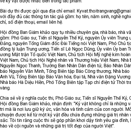
về kỷ vật được nhắc đến trong tác phẩm.
Bài dự thi được gửi qua địa chỉ email: Kyvat.thoitrangvang@gmai
với đầy đủ các thông tin tác giả gồm: họ tên, năm sinh, nghề nghi
chỉ, số điện thoại, email liên hệ.
Hội đồng Ban Giám khảo quy tụ nhiều chuyên gia, nhà báo, nhà vă
gồm: Phó Giáo sư, Tiến sĩ Nguyễn Thế Kỷ, nguyên Ủy viên Trung
Đảng, nguyên Tổng Giám đốc Đài Tiếng nói Việt Nam, Phó Chủ tị
đồng lý luận Trung ương; Tiến sĩ Lê Ngọc Dũng, Ủy viên Ủy ban T
ương Mặt trận Tổ quốc Việt Nam, Chủ tịch Hội Mỹ nghệ kim hoàn
Việt Nam, Chủ tịch Hội Nghệ nhân và Thương hiệu Việt Nam; Nhà
Nguyễn Ngọc Thanh, Trưởng Ban Nhân Dân điện tử, Báo Nhân Dân
báo Nguyễn Văn Minh, Tổng Biên tập Báo Công thương; Nhà báo
Anh Vũ, Tổng Biên tập Báo Văn hóa; Đại tá, Nhà văn Đặng Vương
Nhà báo Hà Diệu Hiền, Phó Tổng Biên tập Tạp chí điện tử Thời tr
vàng.
Chia sẻ về ý nghĩa cuộc thi, Phó Giáo sư, Tiến sĩ Nguyễn Thế Kỷ, 
Hội đồng Ban Giám khảo, nhận định: "Kỷ vật không chỉ là những v
tri mà là nơi lưu giữ ký ức, văn hóa và tình cảm của con người. M
chuyện được kể từ một kỷ vật đều chứa đựng những giá trị nhân 
sắc. Tôi tin rằng cuộc thi sẽ góp phần khơi dậy tình yêu gia đình, 
hào về cội nguồn và những giá trị tốt đẹp của người Việt".