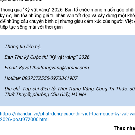
Thông qua “Kỷ vật vàng” 2026, Ban tổ chức mong muốn góp phần
ký ức, lan tỏa những giá trị nhân văn tốt đẹp và xây dựng một kh
để những câu chuyện bình dị nhưng giàu cảm xúc của người Việt
tiếp tục sống mãi với thời gian.
Thông tin liên hệ:
Ban Thư ký Cuộc thi “Kỷ vật vàng” 2026
Email: Kyvat.thoitrangvang@gmail.com
Hotline: 0937372555-0973841987
Địa chỉ: Tạp chí điện tử Thời Trang Vàng, Cung Tri Thức, số
Thất Thuyết, phường Cầu Giấy, Hà Nội
https://nhandan.vn/phat-dong-cuoc-thi-viet-toan-quoc-ky-vat-v
2026-post972006.html
Theo nha