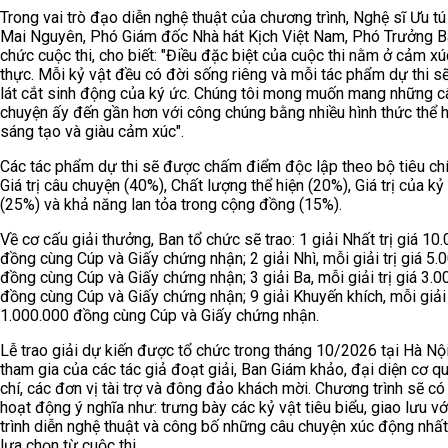
Trong vai trò đạo diễn nghệ thuật của chương trình, Nghệ sĩ Ưu tú
Mai Nguyên, Phó Giám đốc Nhà hát Kịch Việt Nam, Phó Trưởng B
chức cuộc thi, cho biết: "Điều đặc biệt của cuộc thi nằm ở cảm x
thực. Mỗi kỷ vật đều có đời sống riêng và mỗi tác phẩm dự thi sẽ
lát cắt sinh động của ký ức. Chúng tôi mong muốn mang những c
chuyện ấy đến gần hơn với công chúng bằng nhiều hình thức thể h
sáng tạo và giàu cảm xúc".
Các tác phẩm dự thi sẽ được chấm điểm độc lập theo bộ tiêu ch
Giá trị câu chuyện (40%), Chất lượng thể hiện (20%), Giá trị của kỷ
(25%) và khả năng lan tỏa trong cộng đồng (15%).
Về cơ cấu giải thưởng, Ban tổ chức sẽ trao: 1 giải Nhất trị giá 10
đồng cùng Cúp và Giấy chứng nhận; 2 giải Nhì, mỗi giải trị giá 5.
đồng cùng Cúp và Giấy chứng nhận; 3 giải Ba, mỗi giải trị giá 3.
đồng cùng Cúp và Giấy chứng nhận; 9 giải Khuyến khích, mỗi giải t
1.000.000 đồng cùng Cúp và Giấy chứng nhận.
Lễ trao giải dự kiến được tổ chức trong tháng 10/2026 tại Hà Nộ
tham gia của các tác giả đoạt giải, Ban Giám khảo, đại diện cơ q
chí, các đơn vị tài trợ và đông đảo khách mời. Chương trình sẽ có
hoạt động ý nghĩa như: trưng bày các kỷ vật tiêu biểu, giao lưu với
trình diễn nghệ thuật và công bố những câu chuyện xúc động nhấ
lựa chọn từ cuộc thi.