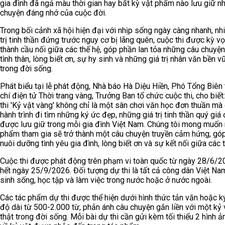
gia đình đã ngả màu thời gian hay bất kỳ vật phẩm nào lưu giữ n
chuyện đáng nhớ của cuộc đời.
Trong bối cảnh xã hội hiện đại với nhịp sống ngày càng nhanh, nhi
trị tinh thần đứng trước nguy cơ bị lãng quên, cuộc thi được kỳ vọ
thành cầu nối giữa các thế hệ, góp phần lan tỏa những câu chuyệ
tình thân, lòng biết ơn, sự hy sinh và những giá trị nhân văn bền v
trong đời sống.
Phát biểu tại lễ phát động, Nhà báo Hà Diệu Hiền, Phó Tổng Biên
chí điện tử Thời trang vàng, Trưởng Ban tổ chức cuộc thi, cho biết
thi 'Kỷ vật vàng' không chỉ là một sân chơi văn học đơn thuần mà 
hành trình đi tìm những ký ức đẹp, những giá trị tinh thần quý giá
được lưu giữ trong mỗi gia đình Việt Nam. Chúng tôi mong muốn 
phẩm tham gia sẽ trở thành một câu chuyện truyền cảm hứng, gó
nuôi dưỡng tình yêu gia đình, lòng biết ơn và sự kết nối giữa các t
Cuộc thi được phát động trên phạm vi toàn quốc từ ngày 28/6/
hết ngày 25/9/2026. Đối tượng dự thi là tất cả công dân Việt N
sinh sống, học tập và làm việc trong nước hoặc ở nước ngoài.
Các tác phẩm dự thi được thể hiện dưới hình thức tản văn hoặc k
độ dài từ 500-2.000 từ, phản ánh câu chuyện gắn liền với một kỷ 
thật trong đời sống. Mỗi bài dự thi cần gửi kèm tối thiểu 2 hình ả