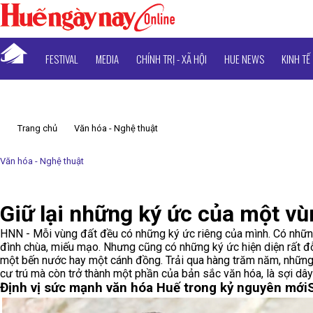
FESTIVAL
MEDIA
CHÍNH TRỊ - XÃ HỘI
HUE NEWS
KINH TẾ
Trang chủ
Văn hóa - Nghệ thuật
Văn hóa - Nghệ thuật
Giữ lại những ký ức của một vù
HNN - Mỗi vùng đất đều có những ký ức riêng của mình. Có những
đình chùa, miếu mạo. Nhưng cũng có những ký ức hiện diện rất đỗi
một bến nước hay một cánh đồng. Trải qua hàng trăm năm, những 
cư trú mà còn trở thành một phần của bản sắc văn hóa, là sợi dây k
Định vị sức mạnh văn hóa Huế trong kỷ nguyên mới