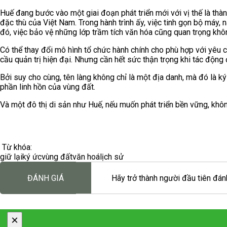
Huế đang bước vào một giai đoạn phát triển mới với vị thế là thàn
đặc thù của Việt Nam. Trong hành trình ấy, việc tinh gọn bộ máy, 
đó, việc bảo vệ những lớp trầm tích văn hóa cũng quan trọng kh
Có thể thay đổi mô hình tổ chức hành chính cho phù hợp với yêu cầ
cầu quản trị hiện đại. Nhưng cần hết sức thận trọng khi tác động 
Bởi suy cho cùng, tên làng không chỉ là một địa danh, mà đó là k
phần linh hồn của vùng đất.
Và một đô thị di sản như Huế, nếu muốn phát triển bền vững, khô
Từ khóa:
giữ lại
ký ức
vùng đất
văn hoá
lịch sử
ĐÁNH GIÁ
Hãy trở thành người đầu tiên đánh
×