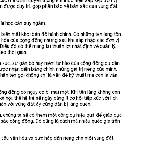
các địa danh truyền thống khi thực hiện sắp xếp đơn vị
 vẫn được duy trì, góp phần bảo vệ bản sắc của vùng đất
bài học cần suy ngẫm.
 biến mất khỏi bản đồ hành chính. Có những tên làng tồn
văn hóa của cộng đồng nhưng sau khi sáp nhập các đơn vị
ều đó có thể mang lại thuận lợi nhất định về quản lý,
eo thời gian.
ảm xúc, sự gắn bó hay niềm tự hào của cộng đồng cư dân.
ợc nhận diện bằng chính những giá trị riêng của mình.
nhận tên gọi không chỉ là vấn đề kỹ thuật mà còn là vấn
ộng đồng có nguy cơ bị mai một. Khi tên làng không còn
 hội, thế hệ trẻ sẽ ngày càng ít cơ hội tiếp xúc với lịch
ắn với vùng đất ấy cũng dần bị lãng quên.
ống, chúng ta sẽ có thêm một công cụ hiệu quả để giáo dục
 sắc cộng đồng. Đó cũng là cách mà nhiều quốc gia trên
u sâu văn hóa và sức hấp dẫn riêng cho mỗi vùng đất.