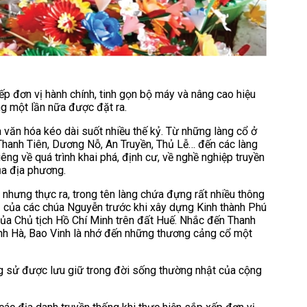
ếp đơn vị hành chính, tinh gọn bộ máy và nâng cao hiệu
ng một lần nữa được đặt ra.
à văn hóa kéo dài suốt nhiều thế kỷ. Từ những làng cổ ở
hanh Tiên, Dương Nỗ, An Truyền, Thủ Lễ… đến các làng
êng về quá trình khai phá, định cư, về nghề nghiệp truyền
ủa địa phương.
h nhưng thực ra, trong tên làng chứa đựng rất nhiều thông
ủ của các chúa Nguyễn trước khi xây dựng Kinh thành Phú
ủa Chủ tịch Hồ Chí Minh trên đất Huế. Nhắc đến Thanh
nh Hà, Bao Vinh là nhớ đến những thương cảng cổ một
ng sử được lưu giữ trong đời sống thường nhật của cộng