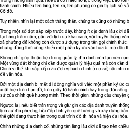
Trong những năm qua, Huế đã có nhiều nỗ lực trong việc bảo tồn 
hành chính. Nhiều tên làng, tên xã, tên phường có giá trị lịch sử
Cố đô.
Tuy nhiên, nhìn lại một cách thẳng thắn, chúng ta cũng có những 
Trong một số đợt sắp xếp trước đây, không ít địa danh lâu đời đã
tại hàng trăm năm, gắn với lịch sử khai canh, với truyền thống 
xã phường đã không còn được sử dụng trong tên gọi chính thức. Đi
nhưng đồng thời cũng khiến một phần ký ức văn hóa bị mờ dần th
Không chỉ giúp thuận tiện trong quản lý, địa danh còn tạo nên c
Một vùng đất không chỉ cần được quản lý hiệu quả mà còn cần đư
Chính vì thế, khi sắp xếp các đơn vị hành chính ở cơ sở, cần nhìn 
đề văn hóa.
Bởi một địa danh bị mất đi đồng nghĩa với việc một phần ký ức c
xuất hiện trên bản đồ, trên giấy tờ hành chính hay trong đời sống xã
sử của chính quê hương mình. Theo thời gian, những câu chuyện g
Ngược lại, nếu biết trân trọng và giữ gìn các địa danh truyền th
lịch sử địa phương, bồi đắp tình yêu quê hương và xây dựng bản
thế giới đang thực hiện trong quá trình đô thị hóa và hiện đại hóa.
Chính những địa danh cổ, những tên làng lâu đời đã tạo nên chiề