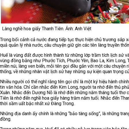
Làng nghề hoa giấy Thanh Tiên. Ảnh: Anh Việt
Trong bối cảnh cả nước đang tiếp tục thực hiện chủ trương sắp x
quả quản lý nhà nước, câu chuyện giữ gìn các tên làng truyền thố
Huế là vùng đất được hình thành từ những lớp trầm tích lịch sử v
vùng đồng bằng như Phước Tích, Phước Yên, Bao La, Kim Long, T
miền núi, làng ven biển, mỗi tên gọi đều gắn với một câu chuyện ri
thống, về những nhân vật lịch sử hay những sự kiện quan trọng c
Nhiều người có thể nghĩ rằng tên gọi chỉ là một ký hiệu hành chín
tin văn hóa. Chỉ cần nhắc đến Kim Long, người ta nhớ đến thủ ph
Xuân. Nhắc đến Dương Nỗ là nhớ đến những năm tháng tuổi thơ c
Tiên là nhớ đến nghề hoa giấy hàng trăm năm tuổi. Nhắc đến Tha
thời sầm uất bậc nhất xứ Đàng Trong.
Những địa danh ấy chính là những “bảo tàng sống”, là những tra
đồng.