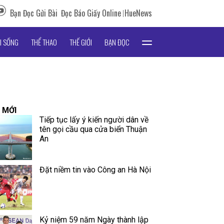
Bạn Đọc Gửi Bài
Đọc Báo Giấy Online
HueNews
I SỐNG
THỂ THAO
THẾ GIỚI
BẠN ĐỌC
 MỚI
Tiếp tục lấy ý kiến người dân về
tên gọi cầu qua cửa biển Thuận
An
Đặt niềm tin vào Công an Hà Nội
Kỷ niệm 59 năm Ngày thành lập