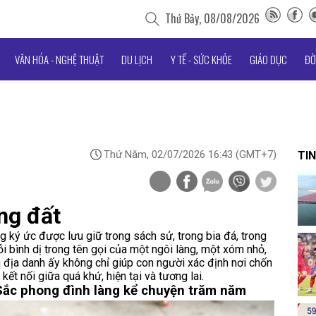
Thứ Bảy, 08/08/2026
VĂN HÓA - NGHỆ THUẬT
DU LỊCH
Y TẾ - SỨC KHỎE
GIÁO DỤC
ĐỜ
Thứ Năm, 02/07/2026 16:43
(GMT+7)
TIN
ng đất
 ký ức được lưu giữ trong sách sử, trong bia đá, trong
 bình dị trong tên gọi của một ngôi làng, một xóm nhỏ,
địa danh ấy không chỉ giúp con người xác định nơi chốn
ết nối giữa quá khứ, hiện tại và tương lai.
Sắc phong đình làng kể chuyện trăm năm