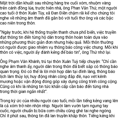
Mặt trời dần khuất sau những hàng tre cuối xóm, nhuộm vàng
trên cánh đồng lúa, trước hiên nhà, ông Phan Văn Thứ, một người
cao tuổi ở thôn Xuân Tùy, xã Đan Điền chậm rãi kể cho chúng tôi
nghe về những âm thanh đã gắn bó với tuổi thơ ông và các bậc
cao niên trong thôn.
“Ngày trước, khi hệ thống truyền thanh chưa phổ biến, việc truyền
đạt thông tin đến từng hộ dân trong thôn hoàn toàn dựa vào
những phương thức giản đơn nhưng hiệu quả. Mỗi thôn thường
có người được giao nhiệm vụ thông báo công việc chung. Mỗi khi
thôn có việc, người ấy đánh kẻng để báo tin”, ông Thứ nhớ lại.
Ông Phạm Văn Khánh, trú tại thôn Xuân Tuỳ tiếp chuyện: “Chỉ cần
nghe âm thanh ấy, người dân trong thôn đã biết sắp có thông báo
quan trọng. Đó có thể là lời mời họp dân tại đình làng, thông báo
lịch làm thủy lợi, huy động nhân công đắp đê, nạo vét kênh
mương hoặc vận động đóng góp xây dựng công trình công cộng.
Cũng có khi là những tin tức khẩn cấp cần báo đến từng nhà
trong thời gian ngắn nhất”.
Trong ký ức của nhiều người cao tuổi, mỗi lần tiếng kẻng vang lên
là cả xóm trở nên nhộn nhịp. Người làm vườn tạm ngưng tay
cuốc, người chuẩn bị bữa cơm chiều cũng ghé tai nghe ngóng.
Chỉ ít phút sau, thông tin đã lan truyền khắp thôn. Tiếng kẻng khi