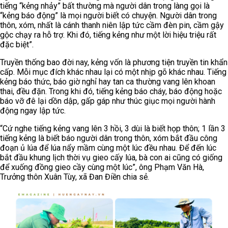
tiếng “kẻng nhảy” bất thường mà người dân trong làng gọi là
“kẻng báo động” là mọi người biết có chuyện. Người dân trong
thôn, xóm, nhất là cánh thanh niên lập tức cầm đèn pin, cầm gậy
gộc chạy ra hỗ trợ. Khi đó, tiếng kẻng như một lời hiệu triệu rất
đặc biệt”.
Truyền thống bao đời nay, kẻng vốn là phương tiện truyền tin khẩn
cấp. Mỗi mục đích khác nhau lại có một nhịp gõ khác nhau. Tiếng
kẻng báo thức, báo giờ nghỉ hay tan ca thường vang lên khoan
thai, đều đặn. Trong khi đó, tiếng kẻng báo cháy, báo động hoặc
báo vỡ đê lại dồn dập, gấp gáp như thúc giục mọi người hành
động ngay lập tức.
“Cứ nghe tiếng kẻng vang lên 3 hồi, 3 dùi là biết họp thôn; 1 lần 3
tiếng kẻng là biết báo người dân trong thôn, xóm bắt đầu công
đoạn ủ lúa để lúa nẩy mầm cùng một lúc đều nhau. Để đến lúc
bắt đầu khung lịch thời vụ gieo cấy lúa, bà con ai cũng có giống
để xuống đồng gieo cầy cùng một lúc”, ông Phạm Văn Hà,
Trưởng thôn Xuân Tùy, xã Đan Điền chia sẻ.