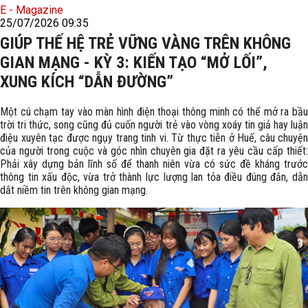
E - Magazine
25/07/2026 09:35
GIÚP THẾ HỆ TRẺ VỮNG VÀNG TRÊN KHÔNG
GIAN MẠNG - KỲ 3: KIẾN TẠO “MỞ LỐI”,
XUNG KÍCH “DẪN ĐƯỜNG”
Một cú chạm tay vào màn hình điện thoại thông minh có thể mở ra bầu
trời tri thức, song cũng đủ cuốn người trẻ vào vòng xoáy tin giả hay luận
điệu xuyên tạc được ngụy trang tinh vi. Từ thực tiễn ở Huế, câu chuyện
của người trong cuộc và góc nhìn chuyên gia đặt ra yêu cầu cấp thiết:
Phải xây dựng bản lĩnh số để thanh niên vừa có sức đề kháng trước
thông tin xấu độc, vừa trở thành lực lượng lan tỏa điều đúng đắn, dẫn
dắt niềm tin trên không gian mạng.