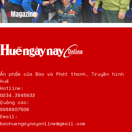
Ấn phẩm của Báo và Phát thanh, Truyền hình
Huế
Hotline:
0234.3845932
Quảng cáo:
0988807506
Email:
baohuengaynayonline@gmail.com