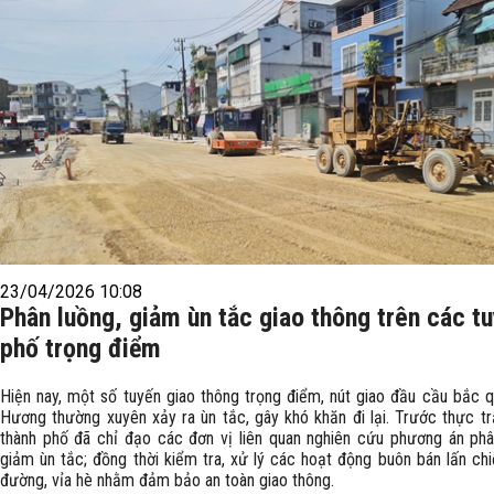
23/04/2026 10:08
Phân luồng, giảm ùn tắc giao thông trên các t
phố trọng điểm
Hiện nay, một số tuyến giao thông trọng điểm, nút giao đầu cầu bắc 
Hương thường xuyên xảy ra ùn tắc, gây khó khăn đi lại. Trước thực tr
thành phố đã chỉ đạo các đơn vị liên quan nghiên cứu phương án phâ
giảm ùn tắc; đồng thời kiểm tra, xử lý các hoạt động buôn bán lấn ch
đường, vỉa hè nhằm đảm bảo an toàn giao thông.