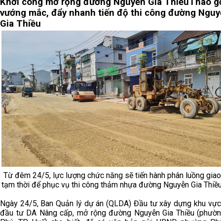
Khởi công mở rộng đường Nguyễn Gia Thiều
Tháo g
vướng mắc, đẩy nhanh tiến độ thi công đường Ngu
Gia Thiều
Từ đêm 24/5, lực lượng chức năng sẽ tiến hành phân luồng giao
tạm thời để phục vụ thi công thảm nhựa đường Nguyễn Gia Thiề
Ngày 24/5, Ban Quản lý dự án (QLDA) Đầu tư xây dựng khu vực
đầu tư DA Nâng cấp, mở rộng đường Nguyễn Gia Thiều (phườ