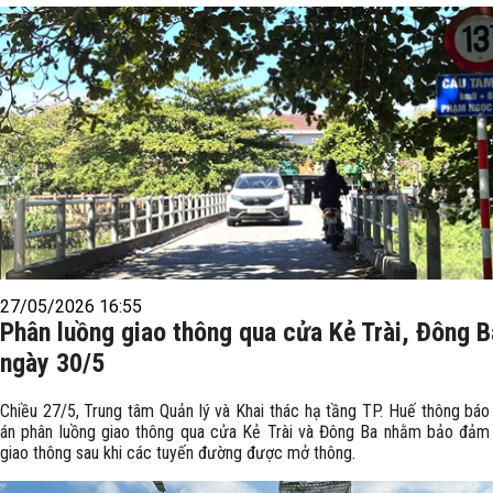
27/05/2026 16:55
Phân luồng giao thông qua cửa Kẻ Trài, Đông B
ngày 30/5
Chiều 27/5, Trung tâm Quản lý và Khai thác hạ tầng TP. Huế thông bá
án phân luồng giao thông qua cửa Kẻ Trài và Đông Ba nhằm bảo đảm
giao thông sau khi các tuyến đường được mở thông.