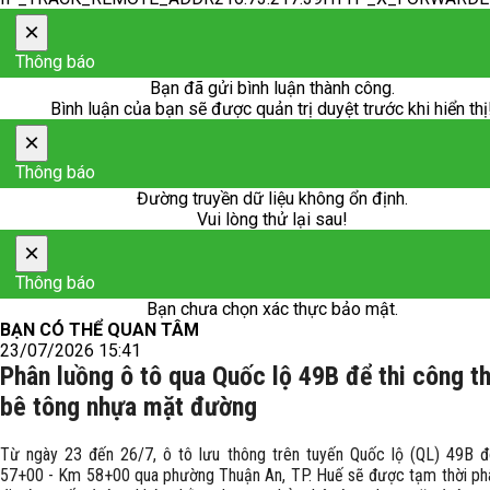
×
Thông báo
Bạn đã gửi bình luận thành công.
Bình luận của bạn sẽ được quản trị duyệt trước khi hiển thị
×
Thông báo
Đường truyền dữ liệu không ổn định.
Vui lòng thử lại sau!
×
Thông báo
Bạn chưa chọn xác thực bảo mật.
BẠN CÓ THỂ QUAN TÂM
23/07/2026 15:41
Phân luồng ô tô qua Quốc lộ 49B để thi công 
bê tông nhựa mặt đường
Từ ngày 23 đến 26/7, ô tô lưu thông trên tuyến Quốc lộ (QL) 49B 
57+00 - Km 58+00 qua phường Thuận An, TP. Huế sẽ được tạm thời ph