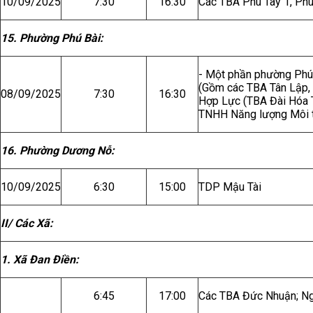
10/09/2025
7:30
16:30
Các TBA Phù Tây 1, Phù
15. Phường Phú Bài:
- Một phần phường Phú 
(Gồm các TBA Tân Lập, 
08/09/2025
7:30
16:30
Hợp Lực (TBA Đài Hóa Th
TNHH Năng lượng Môi t
16. Phường Dương Nỗ:
10/09/2025
6:30
15:00
TDP Mậu Tài
II/ Các Xã:
1. Xã Đan Điền:
6:45
17:00
Các TBA Đức Nhuận; Ngh