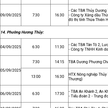
- Các TBA Thủy Dương 
09/09/2025
7:30
16:30
- Công ty Xăng dầu Thừ
đô thị tỉnh Thừa Thiên
14. Phường Hương Thủy:
- Các TBA Tân Tô 2, Lư
04/09/2025
6:30
11:30
- Công ty TNHH Kinh d
7:30
14:15
TBA Dương Phương Ch
05/09/2025
HTX Nông nghiệp Thủy 
13:00
16:30
Thượng)
- TBA An Khánh 2, An K
06/09/2025
6:30
17:30
- Tiểu đoàn 2 - Trung 