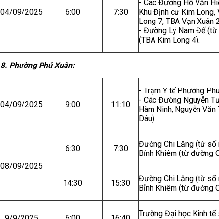
- Các Đường Hồ Văn Hiể
04/09/2025
6:00
7:30
Khu Định cư Kim Long, 
Long 7, TBA Vạn Xuân 2
- Đường Lý Nam Đế (từ 
(TBA Kim Long 4).
8. Phường Phú Xuân:
- Trạm Y tế Phường Ph
- Các Đường Nguyễn Tư
04/09/2025
9:00
11:10
Hàm Ninh, Nguyễn Văn T
Dâu)
Đường Chi Lăng (từ số 
6:30
7:30
Bỉnh Khiêm (từ đường C
08/09/2025
Đường Chi Lăng (từ số 
14:30
15:30
Bỉnh Khiêm (từ đường C
Trường Đại học Kinh tế
9/9/2025
6:00
16:40