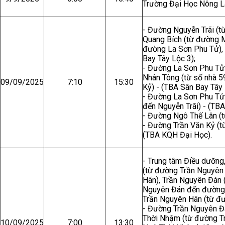
Trường Đại Học Nông L
- Đường Nguyễn Trãi (t
Quang Bích (từ đường M
đường La Sơn Phu Tử), 
Bay Tây Lộc 3);
- Đường La Sơn Phu Tử (
Nhân Tông (từ số nhà 5
09/09/2025
7:10
15:30
Kỷ) - (TBA Sân Bay Tây 
- Đường La Sơn Phu Tử 
đến Nguyễn Trãi) - (TBA
- Đường Ngô Thế Lân (t
- Đường Trần Văn Kỷ (t
(TBA KQH Đại Học).
- Trung tâm Điều dưỡng
(từ đường Trần Nguyên 
Hãn), Trần Nguyên Đán 
Nguyên Đán đến đường N
Trần Nguyên Hãn (từ đư
- Đường Trần Nguyên Đá
Thời Nhậm (từ đường Tr
10/09/2025
7:00
13:30