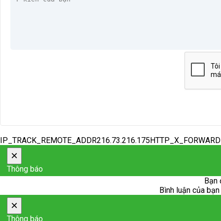
IP_TRACK_REMOTE_ADDR216.73.216.175HTTP_X_FORWAR
×
Thông báo
Bạn 
Bình luận của bạn 
×
Thông báo