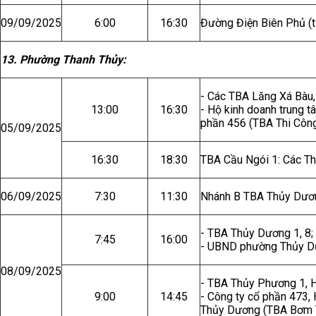
09/09/2025
6:00
16:30
Đường Điện Biên Phủ (t
13. Phường Thanh Thủy:
- Các TBA Lăng Xá Bàu,
13:00
16:30
- Hộ kinh doanh trung t
phần 456 (TBA Thi Công
05/09/2025
16:30
18:30
TBA Cầu Ngói 1: Các Th
06/09/2025
7:30
11:30
Nhánh B TBA Thủy Dươ
- TBA Thủy Dương 1, 8;
7:45
16:00
- UBND phường Thủy D
08/09/2025
- TBA Thủy Phương 1, H
9:00
14:45
- Công ty cổ phần 473
Thủy Dương (TBA Bơm 