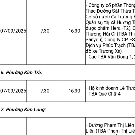
- Công ty cổ phần Thôn
Thác Đường Sắt Thừa T
Cơ sở nước đá Trương H
Quân sự thị xã Hương 
dược phẩm Hera -T2); 
07/09/2025
7:30
16:30
Thượng Hải CI (TBA Thiế
Sanyou); Công ty CP E
Dịch vụ Phúc Trạch (TBA
đỗ xe Trương Xà);
- Các TBA Văn Đông 1, 
6. Phường Kim Trà:
- Hộ kinh doanh Lê Trư
07/09/2025
7:30
16:30
- TBA Quê Chữ 4.
7. Phường Kim Long:
- Đường Phạm Thị Liên 
Liên (TBA Phạm Thị Liê