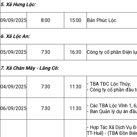
5. Xã Hưng Lộc:
09/09/2025
8:00
15:00
Bản Phúc Lộc
6. Xã Lộc An:
05/09/2025
7:30
16:30
Công ty cổ phần Điện l
7. Xã Chân Mây - Lăng Cô:
- TBA TĐC Lộc Thủy;
04/09/2025
7:30
11:30
- Công ty cổ phần đầu 
- Các TBA Lộc Vĩnh 1, 6
06/09/2025
7:30
11:30
- Ban Quản lý dự án đầ
- Hợp Tác Xã Dịch Vụ Đ
TT-Huế) - (TBA Đồn Biê