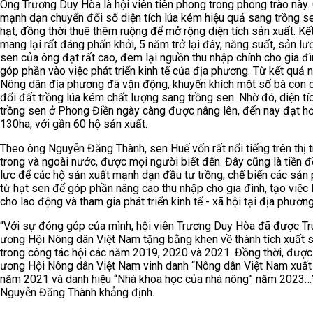
Ông Trương Duy Hòa là hội viên tiên phong trong phong trào này.
mạnh dạn chuyển đổi số diện tích lúa kém hiệu quả sang trồng s
hạt, đồng thời thuê thêm ruộng để mở rộng diện tích sản xuất. Kế
mang lại rất đáng phấn khởi, 5 năm trở lại đây, năng suất, sản lư
sen của ông đạt rất cao, đem lại nguồn thu nhập chính cho gia đì
góp phần vào việc phát triển kinh tế của địa phương. Từ kết quả n
Nông dân địa phương đã vận động, khuyến khích một số bà con 
đổi đất trồng lúa kém chất lượng sang trồng sen. Nhờ đó, diện tí
trồng sen ở Phong Điền ngày càng được nâng lên, đến nay đạt h
130ha, với gần 60 hộ sản xuất.
Theo ông Nguyễn Đăng Thành, sen Huế vốn rất nổi tiếng trên thị 
trong và ngoài nước, được mọi người biết đến. Đây cũng là tiền đ
lực để các hộ sản xuất mạnh dạn đầu tư trồng, chế biến các sản
từ hạt sen để góp phần nâng cao thu nhập cho gia đình, tạo việc
cho lao động và tham gia phát triển kinh tế - xã hội tại địa phương
“Với sự đóng góp của mình, hội viên Trương Duy Hòa đã được Tr
ương Hội Nông dân Việt Nam tặng bằng khen về thành tích xuất 
trong công tác hội các năm 2019, 2020 và 2021. Đồng thời, được
ương Hội Nông dân Việt Nam vinh danh “Nông dân Việt Nam xuất
năm 2021 và danh hiệu “Nhà khoa học của nhà nông” năm 2023…”
Nguyễn Đăng Thành khẳng định.