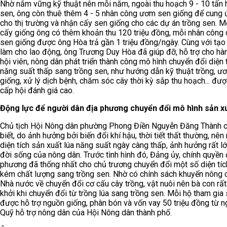
Nhờ nắm vững kỹ thuật nên mỗi năm, ngoài thu hoạch 9 - 10 tấn 
sen, ông còn thuê thêm 4 - 5 nhân công ươm sen giống để cung 
cho thị trường và nhận cấy sen giống cho các dự án trồng sen. M
cấy giống ông có thêm khoản thu 120 triệu đồng, mỗi nhân công
sen giống được ông Hòa trả gần 1 triệu đồng/ngày. Cùng với tạo
làm cho lao động, ông Trương Duy Hòa đã giúp đỡ, hỗ trợ cho hà
hội viên, nông dân phát triển thành công mô hình chuyển đổi diện t
năng suất thấp sang trồng sen, như hướng dẫn kỹ thuật trồng, ư
giống, xử lý dịch bệnh, chăm sóc cây thời kỳ sắp thu hoạch... đư
cấp hội đánh giá cao.
Động lực để người dân địa phương chuyển đổi mô hình sản x
Chủ tịch Hội Nông dân phường Phong Điền Nguyễn Đăng Thành 
biết, do ảnh hưởng bởi biến đổi khí hậu, thời tiết thất thường, nê
diện tích sản xuất lúa năng suất ngày càng thấp, ảnh hưởng rất l
đời sống của nông dân. Trước tình hình đó, Đảng ủy, chính quyền 
phương đã thống nhất cho chủ trương chuyển đổi một số diện tíc
kém chất lượng sang trồng sen. Nhờ có chính sách khuyến nông 
Nhà nước về chuyển đổi cơ cấu cây trồng, vật nuôi nên bà con rấ
khởi khi chuyển đổi từ trồng lúa sang trồng sen. Mỗi hộ tham gia
được hỗ trợ nguồn giống, phân bón và vốn vay 50 triệu đồng từ 
Quỹ hỗ trợ nông dân của Hội Nông dân thành phố.