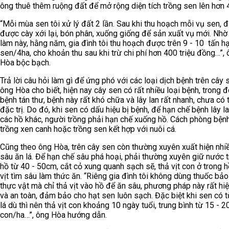
ông thuê thêm ruộng đất để mở rộng diện tích trồng sen lên hơn 
“Mỗi mùa sen tôi xử lý đất 2 lần. Sau khi thu hoạch mỗi vụ sen, đ
được cày xới lại, bón phân, xuống giống để sản xuất vụ mới. Nhờ
làm này, hằng năm, gia đình tôi thu hoạch được trên 9 - 10 tấn h
sen/4ha, cho khoản thu sau khi trừ chi phí hơn 400 triệu đồng…”,
Hòa bộc bạch.
Trả lời câu hỏi làm gì để ứng phó với các loại dịch bệnh trên cây 
ông Hòa cho biết, hiện nay cây sen có rất nhiều loại bệnh, trong 
bệnh tán thư, bệnh này rất khó chữa và lây lan rất nhanh, chưa có
đặc trị. Do đó, khi sen có dấu hiệu bị bệnh, để hạn chế bệnh lây l
các hồ khác, người trồng phải hạn chế xuống hồ. Cách phòng bệnh
trồng xen canh hoặc trồng sen kết hợp với nuôi cá.
Cũng theo ông Hòa, trên cây sen còn thường xuyên xuất hiện nhiề
sâu ăn lá. Để hạn chế sâu phá hoại, phải thường xuyên giữ nước 
hồ từ 40 - 50cm, cắt cỏ xung quanh sạch sẽ, thả vịt con ở trong 
vịt tìm sâu làm thức ăn. “Riêng gia đình tôi không dùng thuốc bảo
thực vật mà chỉ thả vịt vào hồ để ăn sâu, phương pháp này rất hi
và an toàn, đảm bảo cho hạt sen luôn sạch. Đặc biệt khi sen có t
lá dù thì nên thả vịt con khoảng 10 ngày tuổi, trung bình từ 15 - 2
con/ha…”, ông Hòa hướng dẫn.