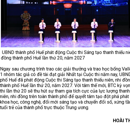
UBND thành phố Huế phát động Cuộc thi Sáng tạo thanh thiếu niê
đồng thành phố Huế lần thứ 20, năm 2027
Ngay sau chương trình trao các giải thưởng và trao học bổng Vall
1 nhóm tác giả có đề tài đạt giải Nhất tại Cuộc thi năm nay, UBN
phố Huế đã phát động Cuộc thi Sáng tạo thanh thiếu niên, nhi đồ
thành phố Huế lần thứ 20, năm 2027. Với tâm thế mới, BTC kỳ vọ
thi lần thứ 20 sẽ thu hút sự tham gia tích cực của lực lượng thanh
niên, nhi đồng trên toàn thành phố để quyết tâm tạo đột phá phát 
khoa học, công nghệ, đổi mới sáng tạo và chuyển đổi số, xứng t
tuổi trẻ của thành phố trực thuộc Trung ương.
HOÀI T