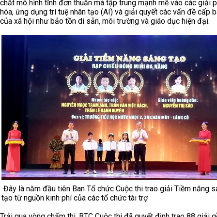
chất mô hình tĩnh đơn thuần mà tập trung mạnh mẽ vào các giải 
hóa, ứng dụng trí tuệ nhân tạo (AI) và giải quyết các vấn đề cấp 
của xã hội như bảo tồn di sản, môi trường và giáo dục hiện đại.
Đây là năm đầu tiên Ban Tổ chức Cuộc thi trao giải Tiềm năng 
tạo từ nguồn kinh phí của các tổ chức tài trợ
Trải qua vòng chấm thi, BTC Cuộc thi đã quyết định trao 88 giải 