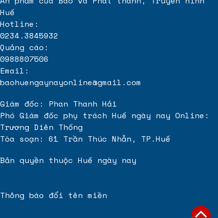
Ấn phẩm của Báo và Phát thanh, Truyền hình
Huế
Hotline:
0234.3845932
Quảng cáo:
0988807506
Email:
baohuengaynayonline@gmail.com
Giám đốc: Phan Thanh Hải
Phó Giám đốc phụ trách Huế ngày nay Online:
Trương Diên Thống
Tòa soạn: 61 Trần Thúc Nhẫn, TP.Huế
Bản quyền thuộc Huế ngày nay
Thông báo đổi tên miền