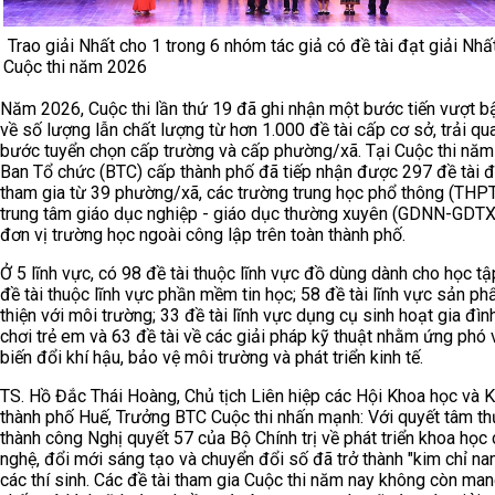
Trao giải Nhất cho 1 trong 6 nhóm tác giả có đề tài đạt giải Nhất
Cuộc thi năm 2026
Năm 2026, Cuộc thi lần thứ 19 đã ghi nhận một bước tiến vượt b
về số lượng lẫn chất lượng từ hơn 1.000 đề tài cấp cơ sở, trải qu
bước tuyển chọn cấp trường và cấp phường/xã. Tại Cuộc thi năm
Ban Tổ chức (BTC) cấp thành phố đã tiếp nhận được 297 đề tài 
tham gia từ 39 phường/xã, các trường trung học phổ thông (THPT
trung tâm giáo dục nghiệp - giáo dục thường xuyên (GDNN-GDTX
đơn vị trường học ngoài công lập trên toàn thành phố.
Ở 5 lĩnh vực, có 98 đề tài thuộc lĩnh vực đồ dùng dành cho học tậ
đề tài thuộc lĩnh vực phần mềm tin học; 58 đề tài lĩnh vực sản p
thiện với môi trường; 33 đề tài lĩnh vực dụng cụ sinh hoạt gia đìn
chơi trẻ em và 63 đề tài về các giải pháp kỹ thuật nhằm ứng phó 
biến đổi khí hậu, bảo vệ môi trường và phát triển kinh tế.
TS. Hồ Đắc Thái Hoàng, Chủ tịch Liên hiệp các Hội Khoa học và K
thành phố Huế, Trưởng BTC Cuộc thi nhấn mạnh: Với quyết tâm th
thành công Nghị quyết 57 của Bộ Chính trị về phát triển khoa học
nghệ, đổi mới sáng tạo và chuyển đổi số đã trở thành "kim chỉ na
các thí sinh. Các đề tài tham gia Cuộc thi năm nay không còn man