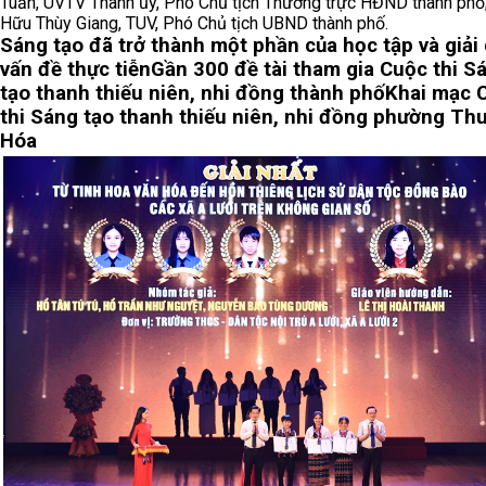
Tuấn, UVTV Thành ủy, Phó Chủ tịch Thường trực HĐND thành phố;
Hữu Thùy Giang, TUV, Phó Chủ tịch UBND thành phố.
Sáng tạo đã trở thành một phần của học tập và giải
vấn đề thực tiễn
Gần 300 đề tài tham gia Cuộc thi S
tạo thanh thiếu niên, nhi đồng thành phố
Khai mạc 
thi Sáng tạo thanh thiếu niên, nhi đồng phường Th
Hóa