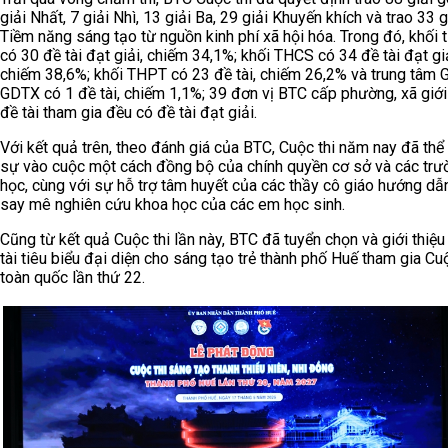
giải Nhất, 7 giải Nhì, 13 giải Ba, 29 giải Khuyến khích và trao 33 g
Tiềm năng sáng tạo từ nguồn kinh phí xã hội hóa. Trong đó, khối t
có 30 đề tài đạt giải, chiếm 34,1%; khối THCS có 34 đề tài đạt giả
chiếm 38,6%; khối THPT có 23 đề tài, chiếm 26,2% và trung tâm
GDTX có 1 đề tài, chiếm 1,1%; 39 đơn vị BTC cấp phường, xã giới
đề tài tham gia đều có đề tài đạt giải.
Với kết quả trên, theo đánh giá của BTC, Cuộc thi năm nay đã thể 
sự vào cuộc một cách đồng bộ của chính quyền cơ sở và các trư
học, cùng với sự hỗ trợ tâm huyết của các thầy cô giáo hướng dẫ
say mê nghiên cứu khoa học của các em học sinh.
Cũng từ kết quả Cuộc thi lần này, BTC đã tuyển chọn và giới thiệu
tài tiêu biểu đại diện cho sáng tạo trẻ thành phố Huế tham gia Cuộ
toàn quốc lần thứ 22.