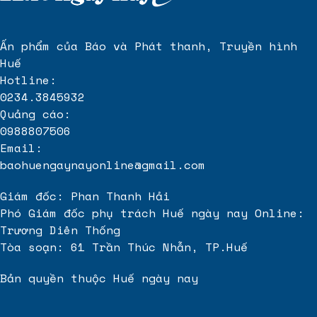
Cho Thuê
Norton Park
giá rẻ
Ấn phẩm của Báo và Phát thanh, Truyền hình
Giá bán Grand Marina Saigon
Huế
Kim thu sét
Hotline:
0234.3845932
Quảng cáo:
0988807506
Email:
baohuengaynayonline@gmail.com
Giám đốc: Phan Thanh Hải
Phó Giám đốc phụ trách Huế ngày nay Online:
Trương Diên Thống
Tòa soạn: 61 Trần Thúc Nhẫn, TP.Huế
Bản quyền thuộc Huế ngày nay