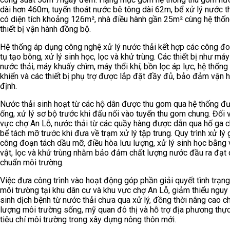
dài hơn 460m, tuyến thoát nước bê tông dài 62m, bể xử lý nước th
có diện tích khoảng 126m², nhà điều hành gần 25m² cùng hệ thốn
thiết bị vận hành đồng bộ.
Hệ thống áp dụng công nghệ xử lý nước thải kết hợp các công đ
tụ tạo bông, xử lý sinh học, lọc và khử trùng. Các thiết bị như m
nước thải, máy khuấy chìm, máy thổi khí, bồn lọc áp lực, hệ thống
khiển và các thiết bị phụ trợ được lắp đặt đầy đủ, bảo đảm vận 
định.
Nước thải sinh hoạt từ các hộ dân được thu gom qua hệ thống đ
ống, xử lý sơ bộ trước khi đấu nối vào tuyến thu gom chung. Đối 
vực chợ An Lỗ, nước thải từ các quầy hàng được dẫn qua hố ga c
bể tách mỡ trước khi đưa về trạm xử lý tập trung. Quy trình xử lý
công đoạn tách dầu mỡ, điều hòa lưu lượng, xử lý sinh học bằng v
vật, lọc và khử trùng nhằm bảo đảm chất lượng nước đầu ra đạt
chuẩn môi trường.
Việc đưa công trình vào hoạt động góp phần giải quyết tình trạn
môi trường tại khu dân cư và khu vực chợ An Lỗ, giảm thiểu nguy
sinh dịch bệnh từ nước thải chưa qua xử lý, đồng thời nâng cao c
lượng môi trường sống, mỹ quan đô thị và hỗ trợ địa phương thực
tiêu chí môi trường trong xây dựng nông thôn mới.