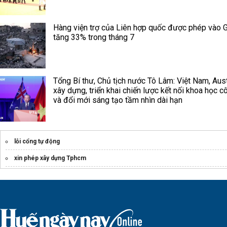
Hàng viện trợ của Liên hợp quốc được phép vào 
tăng 33% trong tháng 7
Tổng Bí thư, Chủ tịch nước Tô Lâm: Việt Nam, Aust
xây dựng, triển khai chiến lược kết nối khoa học 
và đổi mới sáng tạo tầm nhìn dài hạn
lỗi cổng tự động
xin phép xây dựng Tphcm
Top
công ty bảo vệ hcm
uy tín chuyên nghiệp
lam nhôm hộp 50x100
Dự án
Sun Group Bạch Đằng
Giá bán Sun Thanh Đa