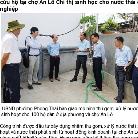
cứu hộ tại chợ An Lỗ
Chỉ thị sinh học cho nước thải
nghiệp
UBND phường Phong Thái bàn giao mô hình thu gom, xử lý nước
sinh hoạt cho 100 hộ dân ở địa phương và chợ An Lỗ
Công trình được đầu tư xây dựng nhằm thu gom, xử lý nước thải 
hoạt và nước thải phát sinh từ hoạt động kinh doanh tại chợ An L
công suất 50m³/ngày đêm. Hạng mục gồm hệ thống thu gom nướ