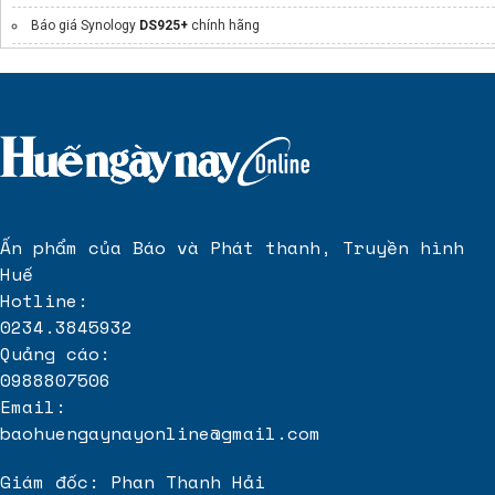
Báo giá Synology
DS925+
chính hãng
Cách xử lý điều hòa chảy nước
Dịch vụ
In băng keo
chuyên nghiệp
cho thuê máy photocopy
Mua thùng rác tại Quảng Ngãi
Ấn phẩm của Báo và Phát thanh, Truyền hình
Huế
Hotline:
0234.3845932
Quảng cáo:
0988807506
Email:
baohuengaynayonline@gmail.com
Giám đốc: Phan Thanh Hải