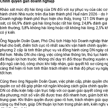
Chính quyền gần doanh nghiệp
Khảo sát mức độ hài lòng của DN đối với sự phục vụ của các cơ
hành chính Nhà nước trên địa bàn thành phố Huế năm 2026 - do H
Doanh nghiệp thành phố thực hiện cho thấy, trong 121 DN tham g
sát, có 66,9% đánh giá hài lòng hoặc rất hài lòng; 24,8% đánh gi
bình thường; 5,8% không hài lòng hoặc rất không hài lòng; 2,5% 
có ý kiến.
Ông Nguyễn Doãn Quan, Phó Chủ tịch Hiệp hội Doanh nghiệp thà
Huế cho biết, điểm tích cực rõ nhất sau khi vận hành chính quyền 
phương 2 cấp là tinh thần phục vụ và đồng hành cùng DN ngày c
thể hơn. Nhiều DN cho rằng, việc công khai thông tin, thủ tục hành
đã thuận lợi hơn trước. Không chỉ duy trì đối thoại thường xuyên 
đội ngũ cán bộ, công chức khi tiếp nhận, giải quyết hồ sơ cũng n
càng thể hiện rõ hơn tinh thần trách nhiệm và thái độ phục vụ ngà
tốt hơn.
Cũng theo ông Nguyễn Doãn Quan, việc phân cấp, phân quyền cho
quyền cơ sở đã góp phần rút ngắn khoảng cách giữa chính quyền
DN có điều kiện tiếp cận trực tiếp với cơ quan giải quyết công việ
địa phương; một số vấn đề được trao đổi nhanh hơn, giảm bớt k
trung gian. Khi thẩm quyền được giao rõ hơn, trách nhiệm giải quy
cũng cụ thể hơn, giúp DN thuận lợi hơn trong phản ánh, kiến nghị 