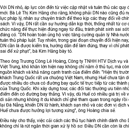
Với DN nhỏ, áp lực còn đến từ việc cập nhật và tuân thủ các quy 
mới. Bà Lê Thị Kim Hằng cho rằng, không phải DN nào cũng đủ 
lực pháp lý, nhân sự chuyên trách để theo kịp các thay đổi về chí
sách. Vì vậy, DN rất cần sự hướng dẫn kịp thời, thống nhất từ cơ
chức năng để thực hiện đúng ngay từ đầu, tránh phát sinh sai só
đáng có. “DN hoàn toàn ủng hộ việc tăng cường quản lý Nhà nướ
tuân thủ pháp luật. Tuy nhiên, trong giai đoạn chuyển đổi hiện nay
DN cần là được kiểm tra, hướng dẫn để làm đúng, thay vì chỉ phát
sai để xử phạt”, bà Kim Hằng bày tỏ.
Theo ông Trương Công Lê Hoàng, Công ty TNHH HTV Dịch vụ và 
Việt Trung, khó khăn lớn hiện nay không chỉ nằm ở thủ tục, mà cò
nguồn khách và khả năng cạnh tranh của điểm đến. "Hiện thị trườ
khách Trung Quốc rất ưa chuộng Việt Nam, nhưng Huế chưa tận 
được nhiều do chưa có đường bay quốc tế trực tiếp từ các thành 
của Trung Quốc. Khi xây dựng tour, các đối tác thường ưu tiên nh
điểm đến có đường bay thẳng. Vì vậy, dù Huế có nhiều giá trị về 
di sản nhưng không ít du khách chỉ ghé tham quan trong ngày rồi
lại Đà Nẵng, khiến DN lữ hành, khách sạn nhỏ và các đơn vị dịch v
Huế chưa được hưởng lợi tương xứng", ông Hoàng chia sẻ.
Điều này cho thấy, việc cải cách các thủ tục hành chính dành cho
không chỉ là rút ngắn thời gian xử lý hồ sơ. Điều DN cần còn là ch