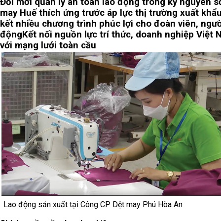
Đổi mới quản lý an toàn lao động trong kỷ nguyên s
may Huế thích ứng trước áp lực thị trường xuất khẩ
kết nhiều chương trình phúc lợi cho đoàn viên, ngườ
động
Kết nối nguồn lực trí thức, doanh nghiệp Việt
với mạng lưới toàn cầu
Lao động sản xuất tại Công CP Dệt may Phú Hòa An