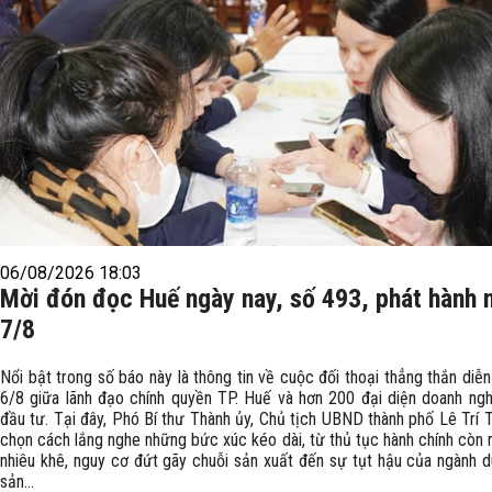
06/08/2026 18:03
Mời đón đọc Huế ngày nay, số 493, phát hành 
7/8
Nổi bật trong số báo này là thông tin về cuộc đối thoại thẳng thắn diễn
6/8 giữa lãnh đạo chính quyền TP. Huế và hơn 200 đại diện doanh ngh
đầu tư. Tại đây, Phó Bí thư Thành ủy, Chủ tịch UBND thành phố Lê Trí 
chọn cách lắng nghe những bức xúc kéo dài, từ thủ tục hành chính còn 
nhiêu khê, nguy cơ đứt gãy chuỗi sản xuất đến sự tụt hậu của ngành du
sản...