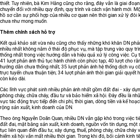
thiết. Tuy nhiên, bà Kim Hằng cũng cho rằng, đây vẫn là giai đoạn
chuyển đổi với nhiều quy định, quy trình và cách vận hành mới. M
hồ sơ cần sự phối hợp của nhiều cơ quan nên thời gian xử lý đôi 
chưa như mong muốn.
Thêm chính sách hỗ trợ
Kết quả khảo sát vừa nêu cũng cho thấy những khó khăn DN phả
nhiều nhất không nằm ở thái độ phục vụ, mà tập trung vào quy trì
thống nhất trong việc hướng dẫn và hiệu quả xử lý công việc. Cụ t
41 lượt phản ánh thủ tục hành chính còn phức tạp; 40 lượt cho rằ
hướng dẫn chưa thống nhất; 35 lượt phản ánh hệ thống dịch vụ c
trực tuyến chưa thuận tiện; 34 lượt phản ánh thời gian giải quyết 
còn kéo dài.
Các lĩnh vực phát sinh nhiều phản ánh nhất gồm đất đai - xây dựn
phòng cháy, chữa cháy, đầu tư và bảo hiểm xã hội. Đây đều là nhữ
vực tác động trực tiếp đến chi phí, thời gian, dòng tiền và kế hoạ
rộng sản xuất, kinh doanh của DN.
Theo ông Nguyễn Doãn Quan, nhiều DN vẫn gặp khó trong việc ti
đất đai, mặt bằng sản xuất, kinh doanh, nguồn vốn tín dụng; một 
tục liên quan đến đầu tư, xây dựng, thuế, phòng cháy, chữa cháy 
hiểm xã hội vẫn mất nhiều thời gian. Trong khi đó, bối cảnh kinh t