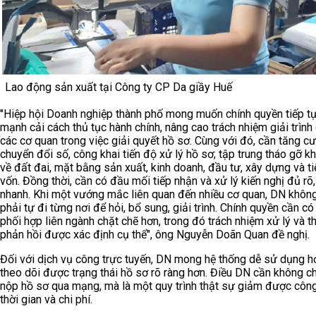
Lao động sản xuất tại Công ty CP Da giầy Huế
"Hiệp hội Doanh nghiệp thành phố mong muốn chính quyền tiếp t
mạnh cải cách thủ tục hành chính, nâng cao trách nhiệm giải trình
các cơ quan trong việc giải quyết hồ sơ. Cùng với đó, cần tăng c
chuyển đổi số, công khai tiến độ xử lý hồ sơ; tập trung tháo gỡ k
về đất đai, mặt bằng sản xuất, kinh doanh, đầu tư, xây dựng và t
vốn. Đồng thời, cần có đầu mối tiếp nhận và xử lý kiến nghị đủ rõ
nhanh. Khi một vướng mắc liên quan đến nhiều cơ quan, DN khôn
phải tự đi từng nơi để hỏi, bổ sung, giải trình. Chính quyền cần có
phối hợp liên ngành chặt chẽ hơn, trong đó trách nhiệm xử lý và t
phản hồi được xác định cụ thể", ông Nguyễn Doãn Quan đề nghị.
Đối với dịch vụ công trực tuyến, DN mong hệ thống dễ sử dụng h
theo dõi được trạng thái hồ sơ rõ ràng hơn. Điều DN cần không ch
nộp hồ sơ qua mạng, mà là một quy trình thật sự giảm được côn
thời gian và chi phí.