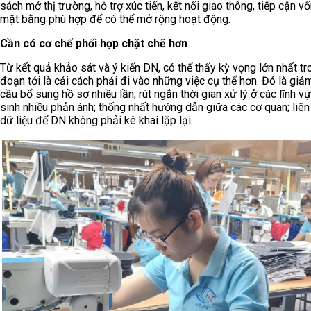
sách mở thị trường, hỗ trợ xúc tiến, kết nối giao thông, tiếp cận v
mặt bằng phù hợp để có thể mở rộng hoạt động.
Cần có cơ chế phối hợp chặt chẽ hơn
Từ kết quả khảo sát và ý kiến DN, có thể thấy kỳ vọng lớn nhất tr
đoạn tới là cải cách phải đi vào những việc cụ thể hơn. Đó là giả
cầu bổ sung hồ sơ nhiều lần; rút ngắn thời gian xử lý ở các lĩnh v
sinh nhiều phản ánh; thống nhất hướng dẫn giữa các cơ quan; liên
dữ liệu để DN không phải kê khai lặp lại.