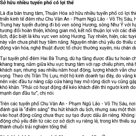
Sở hữu nhiều tuyến phố có lợi thế
Là địa bàn trung tâm, Thuận Hóa sở hữu nhiều tuyến phố có lợi th
triển kinh tế đêm như Chu Văn An - Phạm Ngũ Lão - Võ Thị Sáu, 
Trưng hay tuyến đường đi bộ ven sông Hương, sông Như Ý với h
tương đối hoàn thiện, không gian mở, kết nối thuận lợi với các đi
lịch, đặc biệt là khu vực ven sông Hương. Tuy nhiên, hiện, các tu
này vẫn chưa phát huy tiềm năng. Nguyên nhân chủ yếu do thiếu 
động văn hóa, nghệ thuật được tổ chức thường xuyên, níu chân d
Tại tuyến phố đêm Hai Bà Trưng, dù hạ tầng được đầu tư hoàn ch
khang trang, nằm giữa khu vực trung tâm với rạp chiếu phim, nhà 
khách sạn, nhưng sau nhiều năm hoạt động, lượng khách vẫn chư
vọng. Theo chị Trần Thị Lựu, một hộ kinh doanh tại đây, do vắng 
nên việc đầu tư nâng cấp cửa hàng hay mở rộng dịch vụ cũng gặ
khó khăn. “Phải có hoạt động để kéo khách đến thì người kinh d
mạnh dạn đầu tư”, chị nói.
Trên các tuyến phố Chu Văn An - Phạm Ngũ Lão - Võ Thị Sáu, nơ
đánh giá là “điểm sáng” thu hút khách du lịch, nhưng sau một thời
vào hoạt động cũng chưa thực sự tạo được dấu ấn riêng. Không 
động chủ yếu đến từ các cơ sở dịch vụ riêng lẻ, trong khi thiếu sự
thành chuỗi trải nghiệm tổng thể.