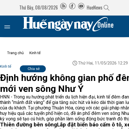
Thứ Bảy, 08/08/2026
HueNews
Trang chủ
Kinh tế
Thứ Hai, 11/05/2026 12:29
Kinh tế
Chia sẻ
Định hướng không gian phố đ
mới ven sông Như Ý
HNN - Trong xu hướng phát triển du lịch hiện đại, kinh tế đêm đan
thành “mảnh đất vàng” để gia tăng sức hút và kéo dài thời gian lư
của du khách. Tại phường Thuận Hóa, cùng với các giải pháp nhằ
huy hiệu quả các tuyến phố hiện có, đề án phố đêm ven sông Nh
kỳ vọng sẽ tạo cú hích, góp phần làm sống động bức tranh đô th
Thiên đường bên sông
Lắp đặt biển báo cấm ô tô, 