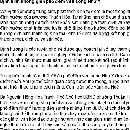
Định hình không gian phố đêm ven sông Như Ý
Với vị thế phường trung tâm, phát triển kinh tế đêm là một trong 
định hướng của phường Thuận Hóa. Từ những hạn chế của địa p
lãnh đạo phường đã tiến hành khảo sát, đánh giá toàn diện và xâ
định hướng phát triển các tuyến phố đi bộ theo hướng đồng bộ, lâ
hướng đến hình thành hệ sinh thái kinh tế đêm đa dạng, kết hợp g
thương mại, dịch vụ và văn hóa.
Định hướng là các tuyến phố sẽ được quy hoạch lại với sự tham 
nhiều thành phần, từ doanh nghiệp đến hộ kinh doanh cá thể. Các 
dịch vụ như ẩm thực, mua sắm, giải trí sẽ được kết nối, tạo thàn
chảy liên hoàn, giúp du khách có nhiều lựa chọn trải nghiệm hơn.
Trong bức tranh tổng thể, đề án phố đêm ven sông Như Ý được x
điểm nhấn, với lợi thế cảnh quan sông nước thơ mộng, được địn
phát triển theo phong cách riêng, đậm bản sắc văn hóa Huế.
Bà Nguyễn Hồng Hoa Tranh, Phó Chủ tịch UBND phường Thuận H
biết, khác với những khu phố đêm sôi động, náo nhiệt ở nhiều đị
phố đêm Như Ý hướng đến sự nhẹ nhàng, tinh tế. Du khách đến đ
không chỉ để thưởng thức ẩm thực hay mua sắm, mà còn để trải
các giá trị văn hóa đặc trưng như âm nhạc dân gian, trình diễn áo 
nghệ thuật đường phố hay các sản phẩm thủ công truyền thống. 