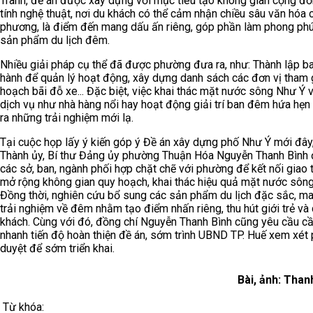
Tranh, đề án được xây dựng với mục tiêu tạo không gian cộng đồ
tính nghệ thuật, nơi du khách có thể cảm nhận chiều sâu văn hóa 
phương, là điểm đến mang dấu ấn riêng, góp phần làm phong ph
sản phẩm du lịch đêm.
Nhiều giải pháp cụ thể đã được phường đưa ra, như: Thành lập b
hành để quản lý hoạt động, xây dựng danh sách các đơn vị tham 
hoạch bãi đỗ xe... Đặc biệt, việc khai thác mặt nước sông Như Ý 
dịch vụ như nhà hàng nổi hay hoạt động giải trí ban đêm hứa hẹ
ra những trải nghiệm mới lạ.
Tại cuộc họp lấy ý kiến góp ý Đề án xây dựng phố Như Ý mới đâ
Thành ủy, Bí thư Đảng ủy phường Thuận Hóa Nguyễn Thanh Bình 
các sở, ban, ngành phối hợp chặt chẽ với phường để kết nối giao 
mở rộng không gian quy hoạch, khai thác hiệu quả mặt nước sông
Đồng thời, nghiên cứu bổ sung các sản phẩm du lịch đặc sắc, ma
trải nghiệm về đêm nhằm tạo điểm nhấn riêng, thu hút giới trẻ và
khách. Cùng với đó, đồng chí Nguyễn Thanh Bình cũng yêu cầu c
nhanh tiến độ hoàn thiện đề án, sớm trình UBND TP. Huế xem xét
duyệt để sớm triển khai.
Bài, ảnh: Tha
Từ khóa: