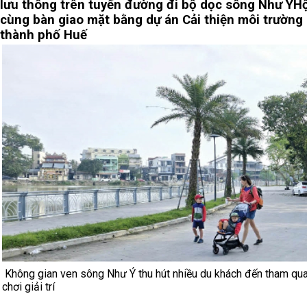
lưu thông trên tuyến đường đi bộ dọc sông Như Ý
Hộ
cùng bàn giao mặt bằng dự án Cải thiện môi trường
thành phố Huế
Không gian ven sông Như Ý thu hút nhiều du khách đến tham qua
chơi giải trí