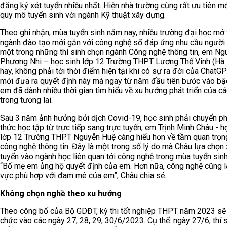
đăng ký xét tuyển nhiều nhất. Hiện nhà trường cũng rất ưu tiên m
quy mô tuyển sinh với ngành Kỹ thuật xây dựng.
Theo ghi nhận, mùa tuyển sinh năm nay, nhiều trường đại học mở
ngành đào tạo mới gắn với công nghệ số đáp ứng nhu cầu người 
một trong những thí sinh chọn ngành Công nghệ thông tin, em Ng
Phương Nhi – học sinh lớp 12 Trường THPT Lương Thế Vinh (Hà 
hay, không phải tới thời điểm hiện tại khi có sự ra đời của ChatGP
mới đưa ra quyết định này mà ngay từ năm đầu tiên bước vào bậ
em đã dành nhiều thời gian tìm hiểu về xu hướng phát triển của c
trong tương lai.
Sau 3 năm ảnh hưởng bởi dịch Covid-19, học sinh phải chuyển 
thức học tập từ trực tiếp sang trực tuyến, em Trịnh Minh Châu - h
lớp 12 Trường THPT Nguyễn Huệ càng hiểu hơn về tầm quan trọn
công nghệ thông tin. Đây là một trong số lý do mà Châu lựa chọn 
tuyển vào ngành học liên quan tới công nghệ trong mùa tuyển sin
“Bố mẹ em ủng hộ quyết định của em. Hơn nữa, công nghệ cũng là
vực phù hợp với đam mê của em”, Châu chia sẻ.
Không chọn nghề theo xu hướng
Theo công bố của Bộ GDĐT, kỳ thi tốt nghiệp THPT năm 2023 sẽ
chức vào các ngày 27, 28, 29, 30/6/2023. Cụ thể: ngày 27/6, thí 