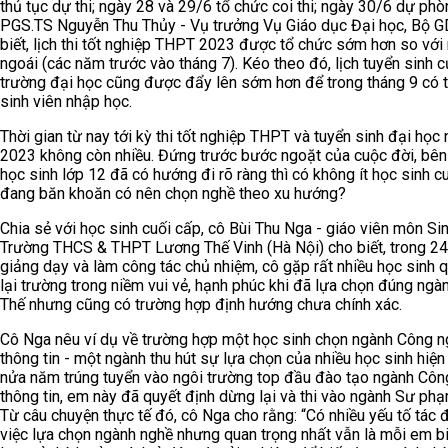
thủ tục dự thi; ngày 28 và 29/6 tổ chức coi thi; ngày 30/6 dự phò
PGS.TS Nguyễn Thu Thủy - Vụ trưởng Vụ Giáo dục Đại học, Bộ 
biết, lịch thi tốt nghiệp THPT 2023 được tổ chức sớm hơn so vớ
ngoái (các năm trước vào tháng 7). Kéo theo đó, lịch tuyển sinh 
trường đại học cũng được đẩy lên sớm hơn để trong tháng 9 có 
sinh viên nhập học.
Thời gian từ nay tới kỳ thi tốt nghiệp THPT và tuyển sinh đại học
2023 không còn nhiều. Đứng trước bước ngoặt của cuộc đời, bên
học sinh lớp 12 đã có hướng đi rõ ràng thì có không ít học sinh c
đang băn khoăn có nên chọn nghề theo xu hướng?
Chia sẻ với học sinh cuối cấp, cô Bùi Thu Nga - giáo viên môn Sin
Trường THCS & THPT Lương Thế Vinh (Hà Nội) cho biết, trong 2
giảng dạy và làm công tác chủ nhiệm, cô gặp rất nhiều học sinh q
lại trường trong niềm vui vẻ, hạnh phúc khi đã lựa chọn đúng ngà
Thế nhưng cũng có trường hợp định hướng chưa chính xác.
Cô Nga nêu ví dụ về trường hợp một học sinh chọn ngành Công n
thông tin - một ngành thu hút sự lựa chọn của nhiều học sinh hiện
nửa năm trúng tuyển vào ngôi trường top đầu đào tạo ngành Côn
thông tin, em này đã quyết định dừng lại và thi vào ngành Sư ph
Từ câu chuyện thực tế đó, cô Nga cho rằng: “Có nhiều yếu tố tác
việc lựa chọn ngành nghề nhưng quan trọng nhất vẫn là mỗi em b