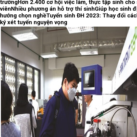
trường
Hơn 2.400 cơ hội việc làm, thực tập sinh cho
viên
Nhiều phương án hỗ trợ thí sinh
Giúp học sinh đ
hướng chọn nghề
Tuyển sinh ĐH 2023: Thay đổi cá
ký xét tuyển nguyện vọng