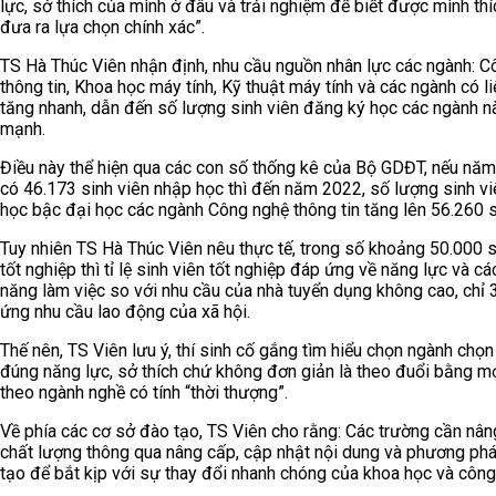
lực, sở thích của mình ở đâu và trải nghiệm để biết được mình thí
đưa ra lựa chọn chính xác”.
TS Hà Thúc Viên nhận định, nhu cầu nguồn nhân lực các ngành: 
thông tin, Khoa học máy tính, Kỹ thuật máy tính và các ngành có l
tăng nhanh, dẫn đến số lượng sinh viên đăng ký học các ngành n
mạnh.
Điều này thể hiện qua các con số thống kê của Bộ GDĐT, nếu nă
có 46.173 sinh viên nhập học thì đến năm 2022, số lượng sinh v
học bậc đại học các ngành Công nghệ thông tin tăng lên 56.260 s
Tuy nhiên TS Hà Thúc Viên nêu thực tế, trong số khoảng 50.000 s
tốt nghiệp thì tỉ lệ sinh viên tốt nghiệp đáp ứng về năng lực và cá
năng làm việc so với nhu cầu của nhà tuyển dụng không cao, chỉ
ứng nhu cầu lao động của xã hội.
Thế nên, TS Viên lưu ý, thí sinh cố gắng tìm hiểu chọn ngành chọ
đúng năng lực, sở thích chứ không đơn giản là theo đuổi bằng mọ
theo ngành nghề có tính “thời thượng”.
Về phía các cơ sở đào tạo, TS Viên cho rằng: Các trường cần nân
chất lượng thông qua nâng cấp, cập nhật nội dung và phương ph
tạo để bắt kịp với sự thay đổi nhanh chóng của khoa học và công