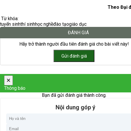
Theo Đại 
Từ khóa:
tuyển sinh
thí sinh
học nghề
đào tạo
giáo dục
ĐÁNH GIÁ
Hãy trở thành người đầu tiên đánh giá cho bài viết này!
×
Thông báo
Bạn đã gửi đánh giá thành công.
Nội dung góp ý