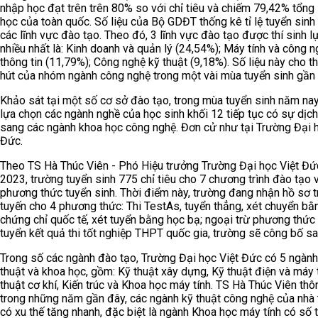
nhập học đạt trên trên 80% so với chỉ tiêu và chiếm 79,42% tổng
học của toàn quốc. Số liệu của Bộ GDĐT thống kê tỉ lệ tuyển sinh
các lĩnh vực đào tạo. Theo đó, 3 lĩnh vực đào tạo được thí sinh l
nhiều nhất là: Kinh doanh và quản lý (24,54%); Máy tính và công 
thông tin (11,79%); Công nghệ kỹ thuật (9,18%). Số liệu này cho t
hút của nhóm ngành công nghệ trong một vài mùa tuyển sinh gần 
Khảo sát tại một số cơ sở đào tạo, trong mùa tuyển sinh năm nay,
lựa chọn các ngành nghề của học sinh khối 12 tiếp tục có sự dịc
sang các ngành khoa học công nghệ. Đơn cử như tại Trường Đại h
Đức.
Theo TS Hà Thúc Viên - Phó Hiệu trưởng Trường Đại học Việt Đứ
2023, trường tuyển sinh 775 chỉ tiêu cho 7 chương trình đào tạo 
phương thức tuyển sinh. Thời điểm này, trường đang nhận hồ sơ t
tuyến cho 4 phương thức: Thi TestAs, tuyển thẳng, xét chuyển bằ
chứng chỉ quốc tế, xét tuyển bằng học bạ; ngoại trừ phương thức
tuyển kết quả thi tốt nghiệp THPT quốc gia, trường sẽ công bố sa
Trong số các ngành đào tạo, Trường Đại học Việt Đức có 5 ngành
thuật và khoa học, gồm: Kỹ thuật xây dựng, Kỹ thuật điện và máy t
thuật cơ khí, Kiến trúc và Khoa học máy tính. TS Hà Thúc Viên thôn
trong những năm gần đây, các ngành kỹ thuật công nghệ của nhà
có xu thế tăng nhanh, đặc biệt là ngành Khoa học máy tính có số t