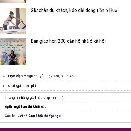
Giữ chân du khách, kéo dài dòng tiền ở Huế
Bàn giao hơn 200 căn hộ nhà ở xã hội
Học viện Mega
chuyên dạy spa, phun xăm
chat gpt miễn phí
Headhunter
Thông tin
bảng giá triệt lông​
mới nhất
mẫu áo lớp
ngôn ngữ hàn thi khối nào
Các bài viết về
Các khối thi đại học