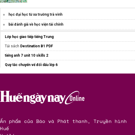
học đại học từ xa trường trà vinh
bài đánh giá về học viện tài chính
Dịch vụ
Gia sư Nhân Đức
chất lượng
Lớp học giao tiếp tiếng Trung
Dịch vụ thuê
gia sư dạy kèm tại nhà
uy tín
Tải sách
Destination B1 PDF
ets 2026
tiếng anh 7 unit 10 skills 2
Làm chủ tiếng anh
Quy tắc chuyển vế đổi dấu lớp 6
Thông tin, điều kiện
du học Singapore
luyện thi IELTS
hiệu quả
Shining Lights
Review trung tâm IELTS Mentor
Cách quản lý thời gian hiệu quả
Ấn phẩm của Báo và Phát thanh, Truyền hình
Huế