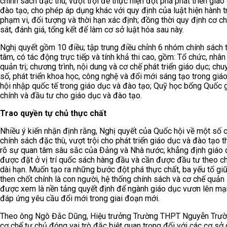
chính sách đặc thù, vượt trội để thực hiện đột phá phát triển giáo
đào tạo, cho phép áp dụng khác với quy định của luật hiện hành t
phạm vi, đối tượng và thời hạn xác định; đồng thời quy định cơ c
sát, đánh giá, tổng kết để làm cơ sở luật hóa sau này.
Nghị quyết gồm 10 điều; tập trung điều chỉnh 6 nhóm chính sách 
tâm, có tác động trực tiếp và tính khả thi cao, gồm: Tổ chức, nhân
quản trị; chương trình, nội dung và cơ chế phát triển giáo dục; chu
số, phát triển khoa học, công nghệ và đổi mới sáng tạo trong giáo
hội nhập quốc tế trong giáo dục và đào tạo; Quỹ học bổng Quốc gi
chính và đầu tư cho giáo dục và đào tạo.
Trao quyền tự chủ thực chất
Nhiều ý kiến nhận định rằng, Nghị quyết của Quốc hội về một số c
chính sách đặc thù, vượt trội cho phát triển giáo dục và đào tạo t
rõ sự quan tâm sâu sắc của Đảng và Nhà nước; khẳng định giáo 
được đặt ở vị trí quốc sách hàng đầu và cần được đầu tư theo c
dài hạn. Muốn tạo ra những bước đột phá thực chất, ba yếu tố giữ
then chốt chính là con người, hệ thống chính sách và cơ chế quản 
được xem là nền tảng quyết định để ngành giáo dục vươn lên mạ
đáp ứng yêu cầu đổi mới trong giai đoạn mới.
Theo ông Ngô Đắc Dũng, Hiệu trưởng Trường THPT Nguyễn Trườ
cơ chế tự chủ đóng vai trò đặc biệt quan trọng đối với các cơ sở 