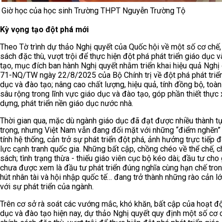
Giờ học của học sinh Trường THPT Nguyễn Trường Tộ
Kỳ vọng tạo đột phá mới
Theo Tờ trình dự thảo Nghị quyết của Quốc hội về một số cơ chế,
sách đặc thù, vượt trội để thực hiện đột phá phát triển giáo dục 
tạo, mục đích ban hành Nghị quyết nhằm triển khai hiệu quả Nghị
71-NQ/TW ngày 22/8/2025 của Bộ Chính trị về đột phá phát triể
dục và đào tạo; nâng cao chất lượng, hiệu quả, tính đồng bộ, toàn
sâu rộng trong lĩnh vực giáo dục và đào tạo, góp phần thiết thực
dựng, phát triển nền giáo dục nước nhà.
Thời gian qua, mặc dù ngành giáo dục đã đạt được nhiều thành t
trọng, nhưng Việt Nam vẫn đang đối mặt với những “điểm nghẽn
tính hệ thống, cản trở sự phát triển đột phá, ảnh hưởng trực tiếp 
lực cạnh tranh quốc gia. Những bất cập, chồng chéo về thể chế, c
sách; tình trạng thừa - thiếu giáo viên cục bộ kéo dài; đầu tư cho
chưa được xem là đầu tư phát triển đúng nghĩa cùng hạn chế tron
hút nhân tài và hội nhập quốc tế… đang trở thành những rào cản l
với sự phát triển của ngành.
Trên cơ sở rà soát các vướng mắc, khó khăn, bất cập của hoạt đ
dục và đào tạo hiện nay, dự thảo Nghị quyết quy định một số cơ 