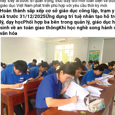
nay. Đây là bước đi quan trọng, thúc đẩy đổi mới toàn diện và đư
giáo dục Việt Nam phát triển phù hợp với yêu cầu thời kỳ mới.
Hoàn thành sắp xếp cơ sở giáo dục công lập, trạm y
xã trước 31/12/2025
Ứng dụng trí tuệ nhân tạo hỗ t
lý, dạy học
Phối hợp ba bên trong quản lý, giáo dục 
sinh về an toàn giao thông
Khi học nghề song hành 
văn hóa