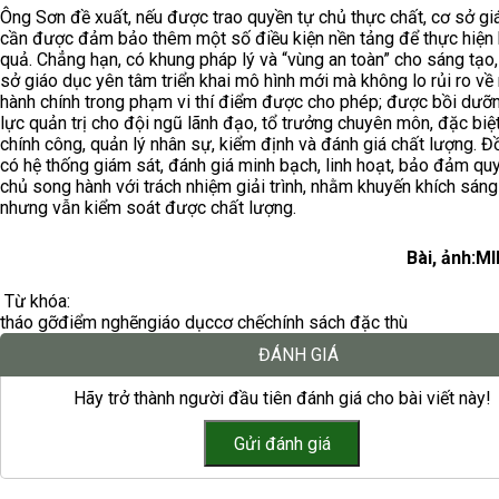
Ông Sơn đề xuất, nếu được trao quyền tự chủ thực chất, cơ sở gi
cần được đảm bảo thêm một số điều kiện nền tảng để thực hiện 
quả. Chẳng hạn, có khung pháp lý và “vùng an toàn” cho sáng tạo,
sở giáo dục yên tâm triển khai mô hình mới mà không lo rủi ro về
hành chính trong phạm vi thí điểm được cho phép; được bồi dưỡ
lực quản trị cho đội ngũ lãnh đạo, tổ trưởng chuyên môn, đặc biệt
chính công, quản lý nhân sự, kiểm định và đánh giá chất lượng. Đồ
có hệ thống giám sát, đánh giá minh bạch, linh hoạt, bảo đảm qu
chủ song hành với trách nhiệm giải trình, nhằm khuyến khích sáng
nhưng vẫn kiểm soát được chất lượng.
Bài, ảnh:M
Từ khóa:
tháo gỡ
điểm nghẽn
giáo dục
cơ chế
chính sách đặc thù
ĐÁNH GIÁ
Hãy trở thành người đầu tiên đánh giá cho bài viết này!