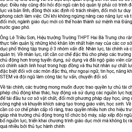
dục. Điều này cũng đòi hỏi đội ngũ cán bộ quản lý phải có trình đ
lực và bản lĩnh, đồng thời xác định rõ trách nhiệm, đổi mới tư duy
phong cách làm việc. Chỉ khi không ngừng nâng cao năng lực và t
đổi mới, ngành giáo dục mới có thể hoàn thành sứ mệnh mà Đản
nước giao phó.
Ông Lê Triều Sơn, Hiệu trưởng Trường THPT Hai Bà Trưng cho rằn
thực tiễn quản lý, những khó khăn lớn nhất hiện nay của các cơ sở
dục phổ thông tập trung ở 3 nhóm vấn đề: Nhân lực, tài chính và 
quản trị. Về nhân lực, rất cần cơ chế đặc thù cho phép các trườn
chủ động hơn trong tuyển dụng, sử dụng và đãi ngộ giáo viên cũ
có chính sách linh hoạt trong hợp đồng và thu hút nhân sự chất l
đặc biệt đối với các môn đặc thù, như ngoại ngữ, tin học, năng kh
STEM và đội ngũ làm công tác tư vấn, chuyển đổi số.
Về tài chính, các trường mong muốn được trao quyền tự chủ tài ch
phép chủ động khai thác, huy động và sử dụng các nguồn lực hợ
để tái đầu tư cơ sở vật chất, đổi mới phương pháp dạy học, ứng
công nghệ và khuyến khích sáng tạo trong giáo viên, học sinh. Về 
cần có cơ chế phân cấp rõ ràng, trao quyền nhiều hơn cho hiệu tr
giúp nhà trường chủ động trong tổ chức bộ máy, sắp xếp đội ngũ
bổ nguồn lực, triển khai chương trình giáo dục mới mà không bị r
quá nhiều bởi thủ tục hành chính.