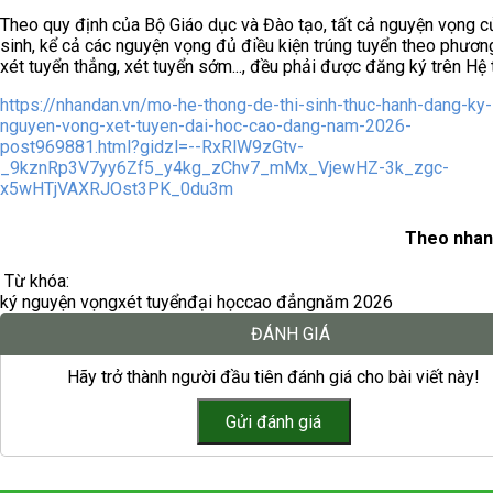
Theo quy định của Bộ Giáo dục và Đào tạo, tất cả nguyện vọng củ
sinh, kể cả các nguyện vọng đủ điều kiện trúng tuyển theo phươn
xét tuyển thẳng, xét tuyển sớm..., đều phải được đăng ký trên Hệ 
https://nhandan.vn/mo-he-thong-de-thi-sinh-thuc-hanh-dang-ky-
nguyen-vong-xet-tuyen-dai-hoc-cao-dang-nam-2026-
post969881.html?gidzl=--RxRlW9zGtv-
_9kznRp3V7yy6Zf5_y4kg_zChv7_mMx_VjewHZ-3k_zgc-
x5wHTjVAXRJOst3PK_0du3m
Theo nhan
Từ khóa:
ký nguyện vọng
xét tuyển
đại học
cao đẳng
năm 2026
ĐÁNH GIÁ
Hãy trở thành người đầu tiên đánh giá cho bài viết này!