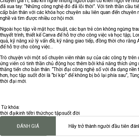
Chuyên gia IT, sau khi nghe những người bạn cũ khen ngợi về nh
đã xua tay: “Những công nghệ đó đã lỗi thời”. Với tinh thần cầu 
cấp bản thân với các khóa học chuyên sâu liên quan đến chuyên 
nghề và tìm được nhiều cơ hội mới.
Ngoài học tập về mặt học thuật, các bạn trẻ còn không ngừng tra
thuyết trình, thiết kế Canva để hỗ trợ cho công việc và học tập; 
quả, kỹ năng xử lý vấn đề, kỹ năng giao tiếp, đồng thời cho rằng 
để hỗ trợ cho công việc…
Trò chuyện với một số chuyên viên nhân sự của các công ty trên
ứng viên có tinh thần chủ động học thêm bởi khả năng thích ứng n
thăng tiến cho bản thân. “Thời đại công nghệ số với đa dạng nền t
hơn, học tập suốt đời là “bí kíp” để không bị bỏ lại phía sau”, Tù
thời đại mới.
Từ khóa:
thời đại
kinh tế
tri thức
học tập
suốt đời
ĐÁNH GIÁ
Hãy trở thành người đầu tiên đánh