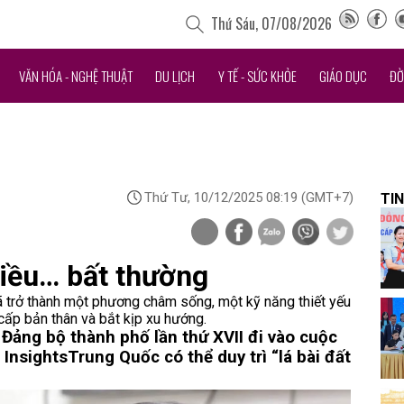
Thứ Sáu, 07/08/2026
VĂN HÓA - NGHỆ THUẬT
DU LỊCH
Y TẾ - SỨC KHỎE
GIÁO DỤC
ĐỜ
Thứ Tư, 10/12/2025 08:19
(GMT+7)
TIN
điều… bất thường
 đã trở thành một phương châm sống, một kỹ năng thiết yếu
cấp bản thân và bắt kịp xu hướng.
Đảng bộ thành phố lần thứ XVII đi vào cuộc
 Insights
Trung Quốc có thể duy trì “lá bài đất