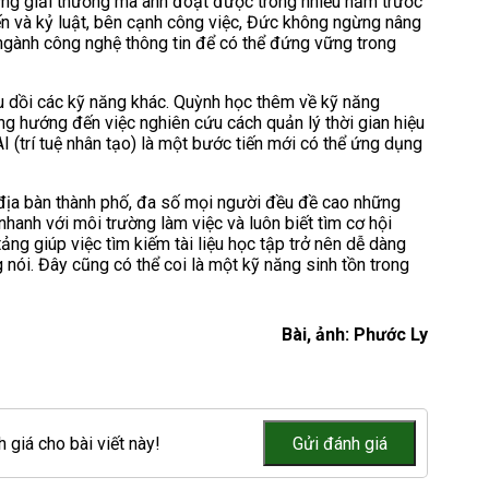
ững giải thưởng mà anh đoạt được trong nhiều năm trước
tiến và kỷ luật, bên cạnh công việc, Đức không ngừng nâng
ngành công nghệ thông tin để có thể đứng vững trong
u dồi các kỹ năng khác. Quỳnh học thêm về kỹ năng
Long hướng đến việc nghiên cứu cách quản lý thời gian hiệu
AI (trí tuệ nhân tạo) là một bước tiến mới có thể ứng dụng
 địa bàn thành phố, đa số mọi người đều đề cao những
hanh với môi trường làm việc và luôn biết tìm cơ hội
ảng giúp việc tìm kiếm tài liệu học tập trở nên dễ dàng
ng nói. Đây cũng có thể coi là một kỹ năng sinh tồn trong
Bài, ảnh: Phước Ly
 giá cho bài viết này!