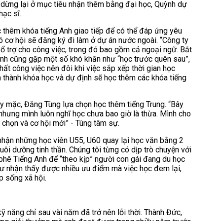
ng dừng lại ở mục tiêu nhận thêm bằng đại học, Quỳnh dự
hạc sĩ.
 thêm khóa tiếng Anh giao tiếp để có thể đáp ứng yêu
ó cơ hội sẽ đăng ký đi làm ở dự án nước ngoài. “Công ty
bổ trợ cho công việc, trong đó bao gồm cả ngoại ngữ. Bắt
mình cũng gặp một số khó khăn như “học trước quên sau”,
hất công việc nên đôi khi việc sắp xếp thời gian học
n thành khóa học và dự định sẽ học thêm các khóa tiếng
 mặc, Đăng Tùng lựa chọn học thêm tiếng Trung. “Bây
 nhưng mình luôn nghĩ học chưa bao giờ là thừa. Mình cho
a chọn và cơ hội mới” - Tùng tâm sự.
i nhận những học viên U55, U60 quay lại học văn bằng 2
ôi dưỡng tinh thần. Chúng tôi từng có dịp trò chuyện với
 phê Tiếng Anh để “theo kịp” người con gái đang du học
ư nhận thấy được nhiều ưu điểm mà việc học đem lại,
p sống xã hội.
ỹ năng chỉ sau vài năm đã trở nên lỗi thời. Thành Đức,