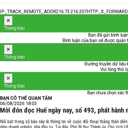
IP_TRACK_REMOTE_ADDR216.73.216.207HTTP_X_FORWAR
×
Thông báo
Bạn đã gửi bình luận
Bình luận của bạn sẽ được quản trị
×
Thông báo
Đường truyền dữ liệu 
Vui lòng thử l
×
Thông báo
Bạn chưa chọn xác t
BẠN CÓ THỂ QUAN TÂM
06/08/2026 18:03
Mời đón đọc Huế ngày nay, số 493, phát hành 
Nổi bật trong số báo này là thông tin về cuộc đối thoại thẳng thắn diễ
diện doanh nghiệp, nhà đầu tư. Tại đây, Phó Bí thư Thành ủy, Chủ tịch