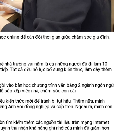
ọc online để cân đối thời gian giữa chăm sóc gia đình,
ghế nhà trường vài năm là cả những người đã đi làm 10 -
iếp. Tất cả đều nỗ lực bổ sung kiến thức, làm dày thêm
ngồi vào bàn học chương trình văn bằng 2 ngành ngôn ngữ
 dễ sắp xếp việc nhà, chăm sóc con cái.
ều kiến thức mới để tránh bị tụt hậu. Thêm nữa, mình
iếng Anh với đồng nghiệp và cấp trên. Ngoài ra, mình còn
òn tìm kiếm thêm các nguồn tài liệu trên mạng Internet
, Quỳnh thú nhận khả năng ghi nhớ của mình đã giảm hơn