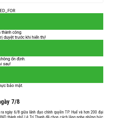
DED_FOR
 thành công.
 duyệt trước khi hiển thị!
không ổn định.
ại sau!
hực bảo mật.
ngày 7/8
n ra ngày 6/8 giữa lãnh đạo chính quyền TP. Huế và hơn 200 đại
 UBND thành phố Lê Trí Thanh đã chọn cách lắng nghe những bức