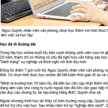
Ngọc Quỳnh, nhân viên văn phòng, chọn học thêm với hình thức h
làm việc và học tập
Học để đi đường dài
Trong lớp học online buổi tối, bên cạnh những sinh viên vừa rời 
20 năm, thậm chí có những cô chú đã nghỉ hưu vẫn hăng say học t
“hành trang” sự nghiệp và thích nghi với thời đại mới.
Đồng hồ điểm 7 giờ rưỡi tối, Ngọc Quỳnh, nhân viên văn phòng, 
Anh. Cô chọn hình thức học online để tiết kiệm thời gian đi lại và
“Mình ra trường hơn 10 năm rồi, đã đến lúc cần cập nhật thêm nhi
đang làm việc cho công ty nước ngoài nên đôi khi cần giao tiếp t
cần đọc các chứng từ, tài liệu bằng tiếng Anh”, Quỳnh chia sẻ.
Ngoài chương trình học do thầy cô trên trường cung cấp, Quỳnh c
để bổ trợ cho việc học. Sau nhiều năm trở lại “nghiệp đèn sách”