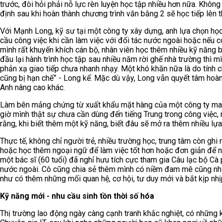
trước, đòi hỏi phải nỗ lực rèn luyện học tập nhiều hơn nữa. Khô
định sau khi hoàn thành chương trình văn bằng 2 sẽ học tiếp lên t
Với Mạnh Long, kỹ sư tại một công ty xây dựng, anh lựa chọn học
cầu công việc khi cần làm việc với đối tác nước ngoài hoặc nếu c
mình rất khuyến khích cán bộ, nhân viên học thêm nhiều kỹ năng 
đầu lại hành trình học tập sau nhiều năm rời ghế nhà trường thì 
phản xạ giao tiếp chưa nhanh nhạy. Một khó khăn nữa là do tính c
cũng bị hạn chế” - Long kể. Mặc dù vậy, Long vẫn quyết tâm hoà
Anh nâng cao khác.
Làm bên mảng chứng từ xuất khẩu mặt hàng của một công ty may
giờ mình thật sự chưa cần dùng đến tiếng Trung trong công việc,
rằng, khi biết thêm một kỹ năng, biết đâu sẽ mở ra thêm nhiều lự
Thực tế, không chỉ người trẻ, nhiều trường học, trung tâm còn gh
hoặc học thêm ngoại ngữ để làm việc tốt hơn hoặc đơn giản để nu
một bác sĩ (60 tuổi) đã nghỉ hưu tích cực tham gia Câu lạc bộ Cà
nước ngoài. Cô cũng chia sẻ thêm mình có niềm đam mê cũng nh
như có thêm những mối quan hệ, cơ hội, tư duy mới và bắt kịp nhị
Kỹ năng mới - nhu cầu sinh tồn thời số hóa
Thị trường lao động ngày càng cạnh tranh khắc nghiệt, có những k