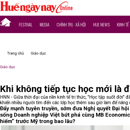
FESTIVAL
MEDIA
CHÍNH TRỊ - XÃ HỘI
HUE NEWS
KINH TẾ
Trang chủ
Giáo dục
Giáo dục
Khi không tiếp tục học mới là 
HNN - Giữa thời đại của nền kinh tế tri thức, "Học tập suốt đời"
khiến nhiều người tìm đến các lớp học thêm sau giờ làm để nâng 
Đẩy mạnh tuyên truyền, sớm đưa Nghị quyết Đại hội 
sống
Doanh nghiệp Việt bứt phá cùng MB Economic
hiếm” trước Mỹ trong bao lâu?