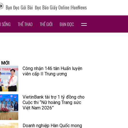
Bạn Đọc Gửi Bài
Đọc Báo Giấy Online
HueNews
I SỐNG
THỂ THAO
THẾ GIỚI
BẠN ĐỌC
 MỚI
Công nhận 146 tân Huấn luyện
viên cấp II Trung ương
VietinBank tài trợ 1 tỷ đồng cho
Cuộc thi “Nữ hoàng Trang sức
Việt Nam 2026”
Doanh nghiệp Hàn Quốc mong