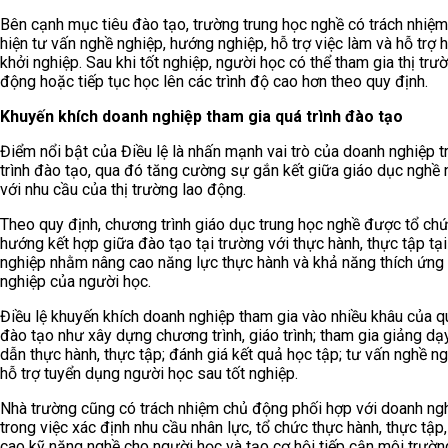
Bên cạnh mục tiêu đào tạo, trường trung học nghề có trách nhiệm
hiện tư vấn nghề nghiệp, hướng nghiệp, hỗ trợ việc làm và hỗ trợ 
khởi nghiệp. Sau khi tốt nghiệp, người học có thể tham gia thị trư
động hoặc tiếp tục học lên các trình độ cao hơn theo quy định.
Khuyến khích doanh nghiệp tham gia quá trình đào tạo
Điểm nổi bật của Điều lệ là nhấn mạnh vai trò của doanh nghiệp t
trình đào tạo, qua đó tăng cường sự gắn kết giữa giáo dục nghề 
với nhu cầu của thị trường lao động.
Theo quy định, chương trình giáo dục trung học nghề được tổ ch
hướng kết hợp giữa đào tạo tại trường với thực hành, thực tập tạ
nghiệp nhằm nâng cao năng lực thực hành và khả năng thích ứng
nghiệp của người học.
Điều lệ khuyến khích doanh nghiệp tham gia vào nhiều khâu của qu
đào tạo như xây dựng chương trình, giáo trình; tham gia giảng dạ
dẫn thực hành, thực tập; đánh giá kết quả học tập; tư vấn nghề n
hỗ trợ tuyển dụng người học sau tốt nghiệp.
Nhà trường cũng có trách nhiệm chủ động phối hợp với doanh ng
trong việc xác định nhu cầu nhân lực, tổ chức thực hành, thực tập
cao kỹ năng nghề cho người học và tạo cơ hội tiếp cận môi trườn