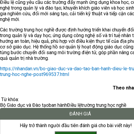
Điều lệ cũng yêu cầu các trường đẩy mạnh ứng dụng khoa học, 
nghệ trong quản lý và đào tạo; khuyến khích giáo viên và học sin
gia nghiên cứu, đổi mới sáng tạo, cải tiến kỹ thuật và tiếp cận cá
nghệ mới.
Các trường trung học nghề được định hướng triển khai chuyển đổ
trong quản lý và dạy học; ứng dụng công nghệ số và trí tuệ nhân 
hướng an toàn, hiệu quả, phù hợp với điều kiện thực tế của địa p
cơ sở giáo dục. Hệ thống hồ sơ quản lý hoạt động giáo dục cũn
từng bước chuyển đổi sang môi trường điện tử, góp phần nâng c
quả quản trị nhà trường.
https://nhandan.vn/bo-giao-duc-va-dao-tao-ban-hanh-dieu-le-tr
trung-hoc-nghe-post969537.html
Theo nha
Từ khóa:
Bộ Giáo dục và Đào tạo
ban hành
Điều lệ
trường trung học nghề
ĐÁNH GIÁ
Hãy trở thành người đầu tiên đánh giá cho bài viết này!