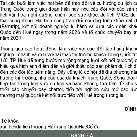
Tại các buổi làm việc, hai bên đã trao đổi về xu hướng du lịch 
Trung Quốc trong giai đoạn hiện nay, nhu cầu đối với các sản
lịch văn hóa, nghỉ dưỡng, chăm sóc sức khỏe, du lịch MICE, du 
thái cộng đồng. Hai bên cũng trao đổi chương trình khảo sát 
(Famtrip), kết nối doanh nghiệp lữ hành và đưa các đoàn khá
Quốc đến Huế ngay trong năm 2026 và tổ chức chuyến bay t
năm 2027.
Thông qua các hoạt động làm việc với các đối tác hàng khôn
nghiệp lữ hành và đơn vị khai thác thị trường khách Trung Quốc t
1/6, TP. Huế đã từng bước mở rộng mạng lưới kết nối quốc tế, 
hiệu quả hình ảnh điểm đến và giới thiệu các sản phẩm du lịch 
đến các đối tác tiềm năng. Đây cũng là cơ hội để địa phương n
hướng thị trường, nhu cầu của du khách Trung Quốc, đồng thời 
hợp tác trong lĩnh vực du lịch và hàng không, tạo tiền đề cho 
triển các chuyến bay charter, tiến tới nghiên cứu mở các đ
thương mại quốc tế kết nối trực tiếp với Huế trong tương lai.
ĐÌNH
Từ khóa:
xúc tiến
du lịch
Thượng Hải
Trung Quốc
Huế
Cố đô
ĐÁNH GIÁ