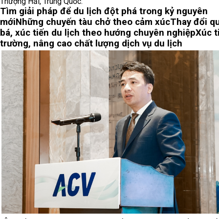
Thượng Hải, Trung Quốc.
Tìm giải pháp để du lịch đột phá trong kỷ nguyên
mới
Những chuyến tàu chở theo cảm xúc
Thay đổi q
bá, xúc tiến du lịch theo hướng chuyên nghiệp
Xúc t
trường, nâng cao chất lượng dịch vụ du lịch