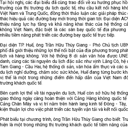
Tại hội nghị, các đại biểu đã cùng trao đổi về xu hướng phục hồ
trưởng của thị trường du lịch quốc tế, nhu cầu kết nối hàng k
Việt Nam và Trung Quốc, đồng thời thảo luận các giải pháp thúc
thác hiệu quả các đường bay mới trong thời gian tới. Đại diện AC
thiệu năng lực hạ tầng và khả năng khai thác của hệ thống c
không Việt Nam, đặc biệt là các sân bay quốc tế địa phương
nhiều tiềm năng phát triển các đường bay quốc tế trực tiếp.
Đại diện TP. Huế, ông Trần Hữu Thùy Giang - Phó Chủ tịch UB
phố đã giới thiệu những lợi thế nổi bật của địa phương trong phát
lịch và hàng không. Với hệ thống 8 di sản văn hóa được UN
danh, cùng các tài nguyên du lịch đặc sắc như vịnh Lăng Cô, h
Tam Giang - Cầu Hai, hệ thống di sản, văn hóa ẩm thực và các 
du lịch nghỉ dưỡng, chăm sóc sức khỏe, Huế đang từng bước kh
vị thế là một trong những điểm đến hấp dẫn của Việt Nam đối
trường khách quốc tế.
Bên cạnh lợi thế về tài nguyên du lịch, Huế còn sở hữu hệ thốn
giao thông ngày càng hoàn thiện với Cảng Hàng không quốc tế 
Cảng Chân Mây và vị trí nằm trên hành lang kinh tế Đông - Tây,
kiện thuận lợi cho việc phát triển các tuyến vận tải và kết nối quốc
Phát biểu tại chương trình, ông Trần Hữu Thùy Giang cho biết: T
hiện là một trong những thị trường khách quốc tế tiềm năng của