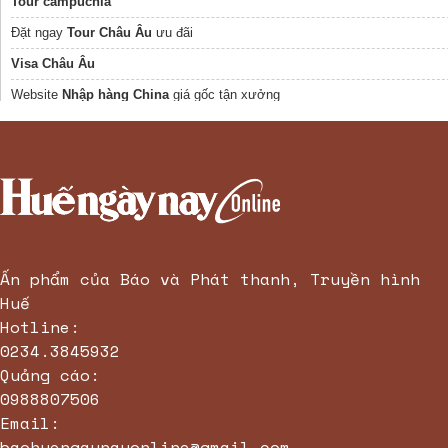
Tour campuchia
Nesta Sài Gòn
Đặt ngay
Tour Châu Âu
ưu đãi
Thuê Loa Đà Lạt
Visa Châu Âu
Dịch vụ
visa đài loan
uy tín
Website
Nhập hàng China
giá gốc tận xưởng
hướng dẫn đặt
vé pháo hoa đà nẵng
mới nhất
Công Ty Du Lịch Uy Tín
vé disneyland hong kong
Mua eSIM du lịch Singapore:
https://hugosim.vn/esim/esim-du-lich-singapor
Ấn phẩm của Báo và Phát thanh, Truyền hình
Huế
Hotline:
0234.3845932
Quảng cáo:
0988807506
Email:
baohuengaynayonline@gmail.com