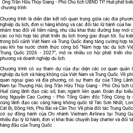
Ông Trần Hữu Thùy Giang - Phó Chủ tịch UBND TP. Huế phát biểu
chương trình
Chương trình là diễn đàn kết nối quan trọng giữa các địa phươ
nghiệp du lịch, đơn vị hàng không và các đối tác lữ hành của hai
nhằm trao đổi về tiềm năng, nhu cầu khai thác đường bay mới 
các cơ hội hợp tác phát triển du lịch trong giai đoạn tới. Sự kiệ
trong bối cảnh Việt Nam và Trung Quốc đang tăng cường hợp tác
sau khi hai nước chính thức công bố “Năm hợp tác du lịch Vi
Trung Quốc 2026 - 2027”, mở ra nhiều cơ hội phát triển cho
phương và doanh nghiệp du lịch.
Chương trình có sự tham dự của đại diện các cơ quan quản l
nghiệp du lịch và hàng không của Việt Nam và Trung Quốc. Về ph
quan ngoại giao và địa phương, có sự tham dự của Tổng Lãnh
Nam tại Thượng Hải; ông Trần Hữu Thùy Giang - Phó Chủ tịch 
Huế cùng lãnh đạo các sở, ban, ngành liên quan. Đoàn đại biể
ông Nguyễn Cao Cường - Phó Tổng Giám đốc Tổng Công ty 
cùng lãnh đạo các cảng hàng không quốc tế Tân Sơn Nhất, Lon
Cát Bi, Đồng Hới, Phú Bài và Cần Thơ. Về phía đối tác Trung Quốc
có sự đồng hành của Chi nhánh Vietnam Airlines tại Trung Q
nhiều đại lý lữ hành, đơn vị khai thác chuyến bay charter và đối tá
hàng đầu của Trung Quốc.