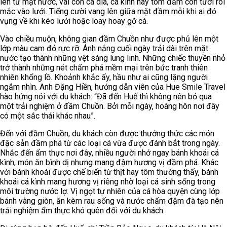
lên từ mặt nước, vài con cá dìa, cá kình hay tôm đầm còn tươi rói
mắc vào lưới. Tiếng cười vang lên giữa mặt đầm mỗi khi ai đó
vụng về khi kéo lưới hoặc loay hoay gỡ cá.
Vào chiều muộn, không gian đầm Chuồn như được phủ lên một
lớp màu cam đỏ rực rỡ. Ánh nắng cuối ngày trải dài trên mặt
nước tạo thành những vệt sáng lung linh. Những chiếc thuyền nhỏ
trở thành những nét chấm phá mềm mại trên bức tranh thiên
nhiên khổng lồ. Khoảnh khắc ấy, hầu như ai cũng lặng người
ngắm nhìn. Anh Đặng Hiền, hướng dẫn viên của Hue Smile Travel
hào hứng nói với du khách: “Đã đến Huế thì không nên bỏ qua
một trải nghiệm ở đầm Chuồn. Bởi mỗi ngày, hoàng hôn nơi đây
có một sắc thái khác nhau”.
Đến với đầm Chuồn, du khách còn được thưởng thức các món
đặc sản đầm phá từ các loại cá vừa được đánh bắt trong ngày.
Nhắc đến ẩm thực nơi đây, nhiều người nhớ ngay bánh khoái cá
kình, món ăn bình dị nhưng mang đậm hương vị đầm phá. Khác
với bánh khoái được chế biến từ thịt hay tôm thường thấy, bánh
khoái cá kình mang hương vị riêng nhờ loại cá sinh sống trong
môi trường nước lợ. Vị ngọt tự nhiên của cá hòa quyện cùng lớp
bánh vàng giòn, ăn kèm rau sống và nước chấm đậm đà tạo nên
trải nghiệm ẩm thực khó quên đối với du khách.