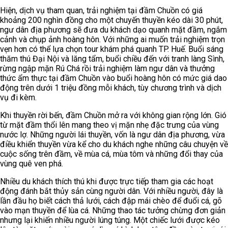
Hiện, dịch vụ tham quan, trải nghiệm tại đầm Chuồn có giá
khoảng 200 nghìn đồng cho một chuyến thuyền kéo dài 30 phút,
ngư dân địa phương sẽ đưa du khách dạo quanh mặt đầm, ngắm
cảnh và chụp ảnh hoàng hôn. Với những ai muốn trải nghiệm trọn
vẹn hơn có thể lựa chọn tour khám phá quanh TP. Huế. Buổi sáng
thăm thú Đại Nội và lăng tẩm, buổi chiều đến với tranh làng Sình,
rừng ngập mặn Rú Chá rồi trải nghiệm làm ngư dân và thưởng
thức ẩm thực tại đầm Chuồn vào buổi hoàng hôn có mức giá dao
động trên dưới 1 triệu đồng mỗi khách, tùy chương trình và dịch
vụ đi kèm.
Khi thuyền rời bến, đầm Chuồn mở ra với không gian rộng lớn. Gió
từ mặt đầm thổi lên mang theo vị mặn nhẹ đặc trưng của vùng
nước lợ. Những người lái thuyền, vốn là ngư dân địa phương, vừa
điều khiển thuyền vừa kể cho du khách nghe những câu chuyện về
cuộc sống trên đầm, về mùa cá, mùa tôm và những đổi thay của
vùng quê ven phá.
Nhiều du khách thích thú khi được trực tiếp tham gia các hoạt
động đánh bắt thủy sản cùng người dân. Với nhiều người, đây là
lần đầu họ biết cách thả lưới, cách đập mái chèo để đuổi cá, gõ
vào mạn thuyền để lùa cá. Những thao tác tưởng chừng đơn giản
nhưng lại khiến nhiều người lúng túng. Một chiếc lưới được kéo