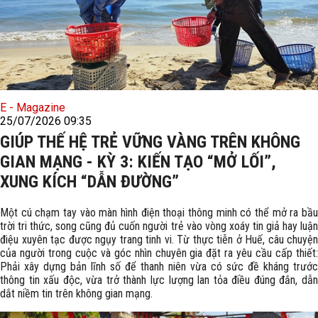
E - Magazine
25/07/2026 09:35
GIÚP THẾ HỆ TRẺ VỮNG VÀNG TRÊN KHÔNG
GIAN MẠNG - KỲ 3: KIẾN TẠO “MỞ LỐI”,
XUNG KÍCH “DẪN ĐƯỜNG”
Một cú chạm tay vào màn hình điện thoại thông minh có thể mở ra bầu
trời tri thức, song cũng đủ cuốn người trẻ vào vòng xoáy tin giả hay luận
điệu xuyên tạc được ngụy trang tinh vi. Từ thực tiễn ở Huế, câu chuyện
của người trong cuộc và góc nhìn chuyên gia đặt ra yêu cầu cấp thiết:
Phải xây dựng bản lĩnh số để thanh niên vừa có sức đề kháng trước
thông tin xấu độc, vừa trở thành lực lượng lan tỏa điều đúng đắn, dẫn
dắt niềm tin trên không gian mạng.