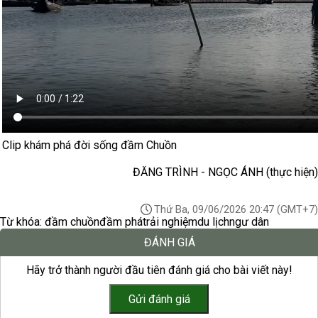
Clip khám phá đời sống đầm Chuồn
ĐĂNG TRÌNH - NGỌC ÁNH (thực hiện)
Thứ Ba, 09/06/2026 20:47
(GMT+7)
Từ khóa:
đầm chuồn
đầm phá
trải nghiệm
du lịch
ngư dân
ĐÁNH GIÁ
Hãy trở thành người đầu tiên đánh giá cho bài viết này!