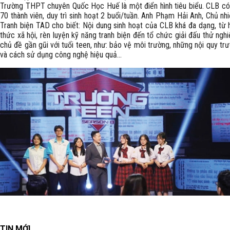
Trường THPT chuyên Quốc Học Huế là một điển hình tiêu biểu. CLB c
70 thành viên, duy trì sinh hoạt 2 buổi/tuần. Anh Phạm Hải Anh, Chủ n
Tranh biện TAD cho biết: Nội dung sinh hoạt của CLB khá đa dạng, từ 
thức xã hội, rèn luyện kỹ năng tranh biện đến tổ chức giải đấu thử ngh
chủ đề gần gũi với tuổi teen, như: bảo vệ môi trường, những nội quy tr
và cách sử dụng công nghệ hiệu quả...
TIN MỚI