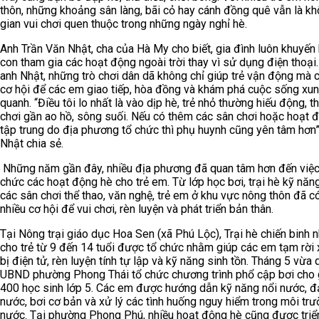
thôn, những khoảng sân làng, bãi cỏ hay cánh đồng quê vẫn là k
gian vui chơi quen thuộc trong những ngày nghỉ hè.
Anh Trần Văn Nhật, cha của Hà My cho biết, gia đình luôn khuyến 
con tham gia các hoạt động ngoài trời thay vì sử dụng điện thoại
anh Nhật, những trò chơi dân dã không chỉ giúp trẻ vận động mà 
cơ hội để các em giao tiếp, hòa đồng và khám phá cuộc sống xu
quanh. “Điều tôi lo nhất là vào dịp hè, trẻ nhỏ thường hiếu động, t
chơi gần ao hồ, sông suối. Nếu có thêm các sân chơi hoặc hoạt 
tập trung do địa phương tổ chức thì phụ huynh cũng yên tâm hơn”
Nhật chia sẻ.
Những năm gần đây, nhiều địa phương đã quan tâm hơn đến việc
chức các hoạt động hè cho trẻ em. Từ lớp học bơi, trại hè kỹ năn
các sân chơi thể thao, văn nghệ, trẻ em ở khu vực nông thôn đã c
nhiều cơ hội để vui chơi, rèn luyện và phát triển bản thân.
Tại Nông trại giáo dục Hoa Sen (xã Phú Lộc), Trại hè chiến binh n
cho trẻ từ 9 đến 14 tuổi được tổ chức nhằm giúp các em tạm rời x
bị điện tử, rèn luyện tính tự lập và kỹ năng sinh tồn. Tháng 5 vừa 
UBND phường Phong Thái tổ chức chương trình phổ cập bơi cho
400 học sinh lớp 5. Các em được hướng dẫn kỹ năng nổi nước, 
nước, bơi cơ bản và xử lý các tình huống nguy hiểm trong môi tr
nước. Tại phường Phong Phú, nhiều hoạt động hè cũng được triể