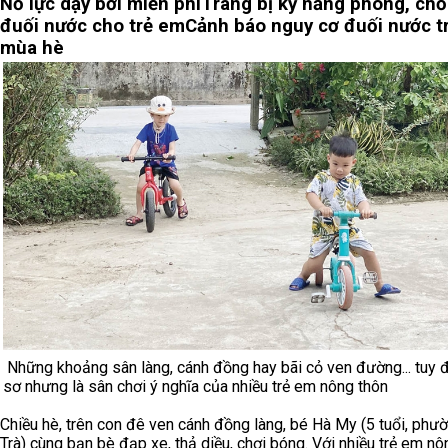
Nỗ lực dạy bơi miễn phí
Trang bị kỹ năng phòng, ch
đuối nước cho trẻ em
Cảnh báo nguy cơ đuối nước t
mùa hè
Những khoảng sân làng, cánh đồng hay bãi cỏ ven đường... tuy 
sơ nhưng là sân chơi ý nghĩa của nhiều trẻ em nông thôn
Chiều hè, trên con đê ven cánh đồng làng, bé Hà My (5 tuổi, phư
Trà) cùng bạn bè đạp xe, thả diều, chơi bóng. Với nhiều trẻ em nô