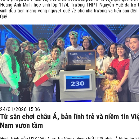
Hoàng Anh Minh, học sinh lớp 11/4, Trường THPT Nguyễn Huệ đã trở t
sinh đầu tiên mang vòng nguyệt quế về cho nhà trường và tiến sâu đến 
Quý.
24/01/2026 15:36
Từ sân chơi châu Á, bản lĩnh trẻ và niềm tin Vi
Nam vươn tầm
Hành trình của U23 Việt Nam tại Vòng chung kết U23 châu Á khép lại k