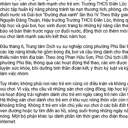
nhằm tạo sân chơi lành mạnh cho trẻ em. Trường THCS Điền Lộc 
chức tập huấn kỹ năng phòng tránh tai nạn thương tích, phòng, c
đuối nước và Giải bơi “Đường đua xanh” lần thứ IV. Theo thầy giá
Nguyễn Đăng Thuận, Hiệu trưởng Trường THCS Điền Lộc, thông q
lớp học và giải bơi, học sinh được trang bị những kỹ năng cần thi
bảo vệ bản thân trước nguy cơ đuối nước, đồng thời có thêm môi
vui chơi lành mạnh sau khi kết thúc năm học.
Đầu tháng 6, Trung tâm Dịch vụ sự nghiệp công phường Phú Bài 
các lớp năng khiếu hè gồm bóng đá, bơi và cầu lông dành cho tha
thiếu niên trên địa bàn. Theo ông Phan Hữu Sơn, Phó Chủ tịch U
phường Phú Bài, thông qua các hoạt động thể thao, các em được
luyện sức khỏe, bồi dưỡng tinh thần đoàn kết, ý thức kỷ luật và k
làm việc nhóm.
Tuy nhiên, không phải nơi nào trẻ em cũng có điều kiện và không 
vui chơi. Vì vậy, nhu cầu về những sân chơi cộng đồng, lớp học k
và hoạt động trải nghiệm dành cho trẻ em ngày càng trở nên cần t
Hệ thống sân chơi dành cho trẻ em ở khu vực nông thôn vẫn còn
khoảng trống. Không ít trẻ em vẫn chủ yếu vui chơi ở các bãi đất 
ven đường hoặc tự tìm đến ao hồ, sông suối trong những ngày n
nóng. Một bộ phận khác lại dành phần lớn thời gian cho điện thoạ
internet.