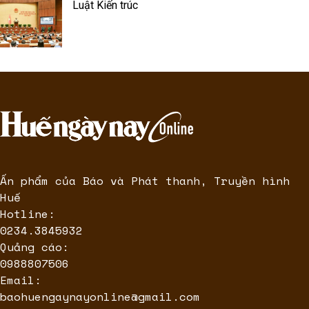
Luật Kiến trúc
Ấn phẩm của Báo và Phát thanh, Truyền hình
Huế
Hotline:
0234.3845932
Quảng cáo:
0988807506
Email:
baohuengaynayonline@gmail.com