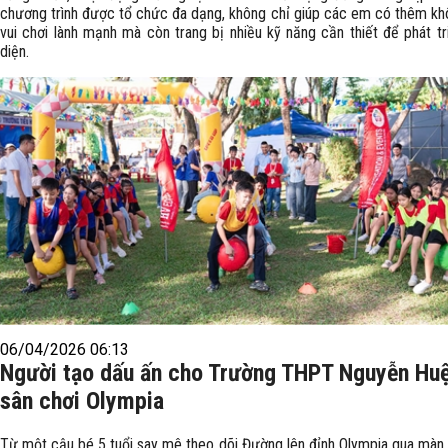
chương trình được tổ chức đa dạng, không chỉ giúp các em có thêm kh
vui chơi lành mạnh mà còn trang bị nhiều kỹ năng cần thiết để phát tr
diện.
06/04/2026 06:13
Người tạo dấu ấn cho Trường THPT Nguyễn Huệ
sân chơi Olympia
Từ một cậu bé 5 tuổi say mê theo dõi Đường lên đỉnh Olympia qua màn hì