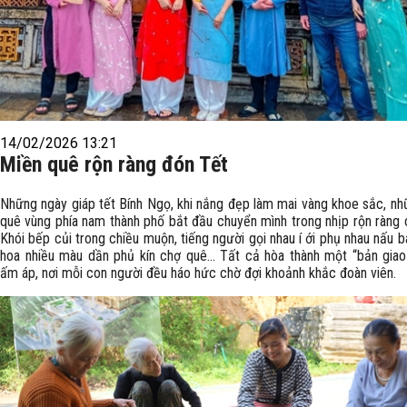
14/02/2026 13:21
Miền quê rộn ràng đón Tết
Những ngày giáp tết Bính Ngọ, khi nắng đẹp làm mai vàng khoe sắc, nh
quê vùng phía nam thành phố bắt đầu chuyển mình trong nhịp rộn ràng 
Khói bếp củi trong chiều muộn, tiếng người gọi nhau í ới phụ nhau nấu b
hoa nhiều màu dần phủ kín chợ quê… Tất cả hòa thành một “bản gia
ấm áp, nơi mỗi con người đều háo hức chờ đợi khoảnh khắc đoàn viên.