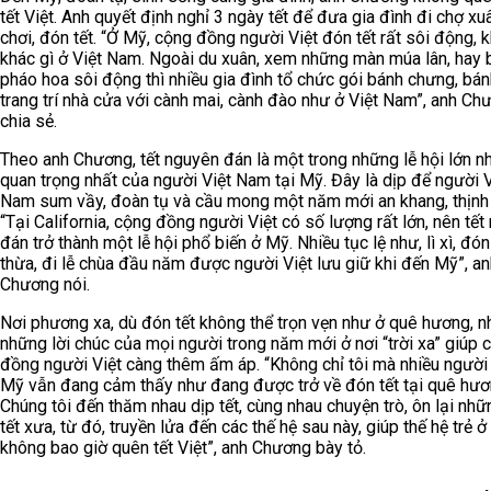
tết Việt. Anh quyết định nghỉ 3 ngày tết để đưa gia đình đi chợ xuâ
chơi, đón tết. “Ở Mỹ, cộng đồng người Việt đón tết rất sôi động, 
khác gì ở Việt Nam. Ngoài du xuân, xem những màn múa lân, hay 
pháo hoa sôi động thì nhiều gia đình tổ chức gói bánh chưng, bánh
trang trí nhà cửa với cành mai, cành đào như ở Việt Nam”, anh Ch
chia sẻ.
Theo anh Chương, tết nguyên đán là một trong những lễ hội lớn n
quan trọng nhất của người Việt Nam tại Mỹ. Đây là dịp để người V
Nam sum vầy, đoàn tụ và cầu mong một năm mới an khang, thịnh
“Tại California, cộng đồng người Việt có số lượng rất lớn, nên tế
đán trở thành một lễ hội phổ biến ở Mỹ. Nhiều tục lệ như, lì xì, đó
thừa, đi lễ chùa đầu năm được người Việt lưu giữ khi đến Mỹ”, an
Chương nói.
Nơi phương xa, dù đón tết không thể trọn vẹn như ở quê hương, 
những lời chúc của mọi người trong năm mới ở nơi “trời xa” giúp 
đồng người Việt càng thêm ấm áp. “Không chỉ tôi mà nhiều người 
Mỹ vẫn đang cảm thấy như đang được trở về đón tết tại quê hươ
Chúng tôi đến thăm nhau dịp tết, cùng nhau chuyện trò, ôn lại nh
tết xưa, từ đó, truyền lửa đến các thế hệ sau này, giúp thế hệ trẻ 
không bao giờ quên tết Việt”, anh Chương bày tỏ.