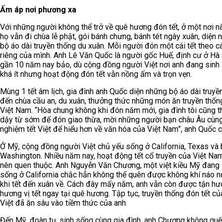
Ấm áp nơi phương xa
Với những người không thể trở về quê hương đón tết, ở một nơi n
họ vẫn đi chùa lễ phật, gói bánh chưng, bánh tét ngày xuân, diện
bộ áo dài truyền thống du xuân. Mỗi người đón một cái tết theo c
riêng của mình. Anh Lê Văn Quốc là người gốc Huế, định cư ở Hà
gần 10 năm nay bảo, dù cộng đồng người Việt nơi anh đang sinh
khá ít nhưng hoạt động đón tết vẫn nồng ấm và trọn vẹn.
Mùng 1 tết âm lịch, gia đình anh Quốc diện những bộ áo dài truyề
đến chùa cầu an, du xuân, thưởng thức những món ăn truyền thốn
Việt Nam. “Hòa chung không khi đón năm mới, gia đình tôi cũng 
dậy từ sớm để đón giao thừa, mời những người bạn châu Âu cùng
nghiệm tết Việt để hiểu hơn về văn hóa của Việt Nam”, anh Quốc c
Ở Mỹ, cộng đồng người Việt chủ yếu sống ở California, Texas và
Washington. Nhiều năm nay, hoạt động tết cổ truyền của Việt Nam
nên quen thuộc. Anh Nguyễn Văn Chương, một việt kiều Mỹ đang 
sống ở California chắc hẳn không thể quên được không khí náo 
khi tết đến xuân về. Cách đây mấy năm, anh vẫn còn được tận h
hương vị tết ngay tại quê hương. Tập tục, truyền thống đón tết c
Việt đã ăn sâu vào tiềm thức của anh.
Đến Mỹ, đoàn tụ, sinh sống cùng gia đình, anh Chương không qu