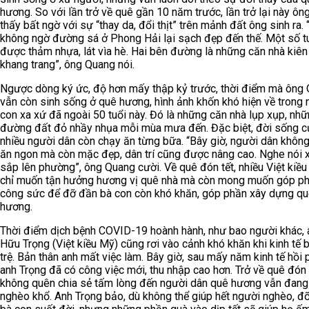
hương. So với lần trở về quê gần 10 năm trước, lần trở lại này ô
thấy bất ngờ với sự “thay da, đổi thịt” trên mảnh đất ông sinh ra. 
không ngờ đường sá ở Phong Hải lại sạch đẹp đến thế. Một số t
được thảm nhựa, lát vìa hè. Hai bên đường là những căn nhà kiên
khang trang”, ông Quang nói.
Ngược dòng ký ức, độ hơn mấy thập kỷ trước, thời điểm mà ông
vẫn còn sinh sống ở quê hương, hình ảnh khốn khó hiện về trong 
con xa xứ đã ngoài 50 tuổi này. Đó là những căn nhà lụp xụp, nh
đường đất đỏ nhầy nhụa mỗi mùa mưa đến. Đặc biệt, đời sống c
nhiều người dân còn chạy ăn từng bữa. “Bây giờ, người dân không
ăn ngon mà còn mặc đẹp, dân trí cũng được nâng cao. Nghe nói 
sắp lên phường”, ông Quang cười. Về quê đón tết, nhiều Việt kiề
chỉ muốn tận hưởng hương vị quê nhà mà còn mong muốn góp p
công sức để đỡ đần bà con còn khó khăn, góp phần xây dựng q
hương.
Thời điểm dịch bệnh COVID-19 hoành hành, như bao người khác,
Hữu Trọng (Việt kiều Mỹ) cũng rơi vào cảnh khó khăn khi kinh tế b
trệ. Bản thân anh mất việc làm. Bây giờ, sau mấy năm kinh tế hồi 
anh Trọng đã có công việc mới, thu nhập cao hơn. Trở về quê đón 
không quên chia sẻ tấm lòng đến người dân quê hương vẫn đang
nghèo khổ. Anh Trọng bảo, dù không thể giúp hết người nghèo, đ