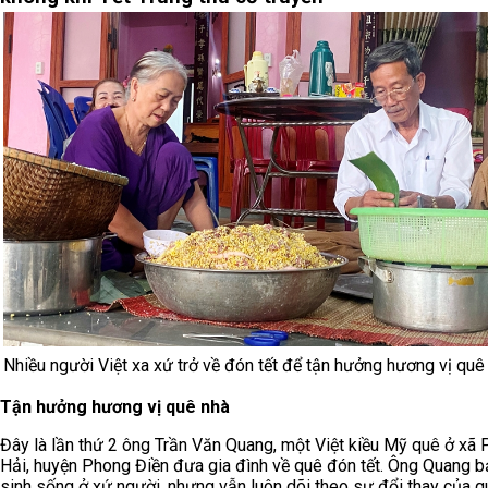
Nhiều người Việt xa xứ trở về đón tết để tận hưởng hương vị qu
Tận hưởng hương vị quê nhà
Đây là lần thứ 2 ông Trần Văn Quang, một Việt kiều Mỹ quê ở xã
Hải, huyện Phong Điền đưa gia đình về quê đón tết. Ông Quang b
sinh sống ở xứ người, nhưng vẫn luôn dõi theo sự đổi thay của q