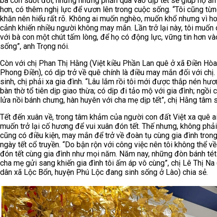
bà con suốt đời, nhưng những phần quà vào dịp tết sẽ giúp họ ấ
hơn, có thêm nghị lực để vươn lên trong cuộc sống. “Tôi cũng từ
khăn nên hiểu rất rõ. Không ai muốn nghèo, muốn khổ nhưng vì h
cảnh khiến nhiều người không may mắn. Lần trở lại này, tôi muốn 
với bà con một chút tấm lòng, để họ có động lực, vững tin hơn v
sống”, anh Trọng nói.
Còn với chị Phan Thị Hằng (Việt kiều Phần Lan quê ở xã Điền Hòa
Phong Điền), có dịp trở về quê chính là điều may mắn đối với chị
sinh, chị phải xa gia đình. “Lâu lắm rồi tôi mới được thắp nén hươ
bàn thờ tổ tiên dịp giao thừa; có dịp đi tảo mộ với gia đình; ngồi 
lửa nồi bánh chưng, hàn huyên với cha mẹ dịp tết”, chị Hằng tâm 
Tết đến xuân về, trong tâm khảm của người con đất Việt xa quê a
muốn trở lại cố hương để vui xuân đón tết. Thế nhưng, không phải
cũng có điều kiện, may mắn để trở về đoàn tụ cùng gia đình tron
ngày tết cổ truyền. “Do bận rộn với công việc nên tôi không thể v
đón tết cùng gia đình như mọi năm. Năm nay, những đòn bánh té
cha mẹ gửi sang khiến gia đình tôi ấm áp vô cùng”, chị Lê Thị Na
dân xã Lộc Bổn, huyện Phú Lộc đang sinh sống ở Lào) chia sẻ.