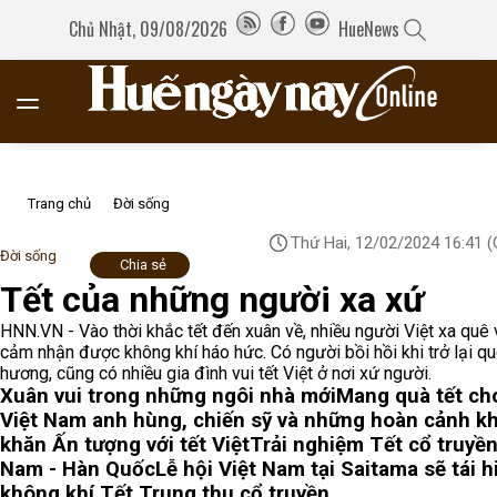
Chủ Nhật, 09/08/2026
HueNews
Trang chủ
Đời sống
Thứ Hai, 12/02/2024 16:41
(
Đời sống
Chia sẻ
Tết của những người xa xứ
HNN.VN - Vào thời khắc tết đến xuân về, nhiều người Việt xa quê
cảm nhận được không khí háo hức. Có người bồi hồi khi trở lại q
hương, cũng có nhiều gia đình vui tết Việt ở nơi xứ người.
Xuân vui trong những ngôi nhà mới
Mang quà tết ch
Việt Nam anh hùng, chiến sỹ và những hoàn cảnh k
khăn
Ấn tượng với tết Việt
Trải nghiệm Tết cổ truyền
Nam - Hàn Quốc
Lễ hội Việt Nam tại Saitama sẽ tái h
không khí Tết Trung thu cổ truyền