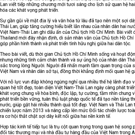
Lan viết tiếp những chương mới tươi sáng cho lịch sử quan hệ ha
hóa các khát vọng phát triển.
Sự gần gũi về mặt địa lý và văn hóa từ lâu đã tạo nên một sợi dâ
Thái Lan, giúp tăng cường hiểu biết lẫn nhau của nhân dân hai nướ
Việt Nam-Thái Lan ghi dấu ấn của Chủ tịch Hồ Chí Minh. Bài viết 
Thailand mới đây nhận định, di sản nhân văn của Chủ tịch Hồ Chí 
góp phần hình thành và phát triển tình hữu nghị giữa hai dân tộc.
Theo bài viết, dù thời gian Chủ tịch Hồ Chí Minh sống và hoạt độn
nhưng những tình cảm chân thành và sự ủng hộ của nhân dân Thái
sắc trong lòng Người. Người đã nhấn mạnh tầm quan trọng của 
Việt Nam và nhân dân sở tại, đồng thời khẳng định mối quan hệ g
Với nỗ lực vun đắp không ngừng nghỉ qua nhiều thế hệ lãnh đạo v
quan hệ tốt đẹp, toàn diện Việt Nam-Thái Lan ngày càng phát triển
khát vọng chung về hòa bình, độc lập, tự cường, tầm nhìn chung v
phát triển bền vững, tuân thủ luật pháp quốc tế đã tạo nền tảng 
nước, giúp gặt hái nhiều thành quả tốt đẹp. Việt Nam và Thái Lan t
chiến lược năm 2013 và nâng cấp lên mức Đối tác chiến lược toà
ra cơ hội thắt chặt sợi dây kết nối giữa hai nền kinh tế.
Hợp tác kinh tế tiếp tục là trụ cột quan trọng trong quan hệ song p
đối tác thương mại và nhà đầu tư hàng đầu của Việt Nam trong 