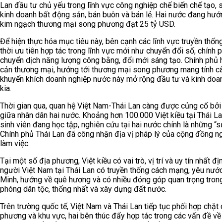
Lan đầu tư chủ yếu trong lĩnh vực công nghiệp chế biến chế tạo, s
kinh doanh bất động sản, bán buôn và bán lẻ. Hai nước đang hướ
kim ngạch thương mại song phương đạt 25 tỷ USD.
Để hiện thực hóa mục tiêu này, bên cạnh các lĩnh vực truyền thốn
thời ưu tiên hợp tác trong lĩnh vực mới như chuyển đổi số, chính p
chuyển dịch năng lượng công bằng, đổi mới sáng tạo. Chính phủ 
cản thương mại, hướng tới thương mại song phương mang tính câ
khuyến khích doanh nghiệp nước này mở rộng đầu tư và kinh doanh
kia.
Thời gian qua, quan hệ Việt Nam-Thái Lan càng được củng cố bởi
giữa nhân dân hai nước. Khoảng hơn 100.000 Việt kiều tại Thái La
sinh viên đang học tập, nghiên cứu tại hai nước chính là những “sứ
Chính phủ Thái Lan đã công nhận địa vị pháp lý của cộng đồng ng
làm việc.
Tại một số địa phương, Việt kiều có vai trò, vị trí và uy tín nhất 
người Việt Nam tại Thái Lan có truyền thống cách mạng, yêu nước,
Minh, hướng về quê hương và có nhiều đóng góp quan trọng trong
phóng dân tộc, thống nhất và xây dựng đất nước.
Trên trường quốc tế, Việt Nam và Thái Lan tiếp tục phối hợp chặt 
phương và khu vực, hai bên thúc đẩy hợp tác trong các vấn đề về 