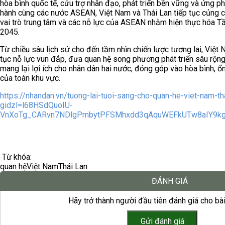
hòa bình quốc tế, cứu trợ nhân đạo, phát triển bền vững và ứng p
hành cùng các nước ASEAN, Việt Nam và Thái Lan tiếp tục củng cố
vai trò trung tâm và các nỗ lực của ASEAN nhằm hiện thực hóa
2045.
Từ chiều sâu lịch sử cho đến tầm nhìn chiến lược tương lai, Việt
tục nỗ lực vun đắp, đưa quan hệ song phương phát triển sâu rộng
mang lại lợi ích cho nhân dân hai nước, đóng góp vào hòa bình, ổ
của toàn khu vực.
https://nhandan.vn/tuong-lai-tuoi-sang-cho-quan-he-viet-nam-t
gidzl=l68HSdQuoIU-
VnXoTg_CARvn7NDlgPmbytPFSMhxdd3qAquWEFkUTw8aIY9k
Từ khóa:
quan hệ
Việt Nam
Thái Lan
ĐÁNH GIÁ
Hãy trở thành người đầu tiên đánh giá cho bài