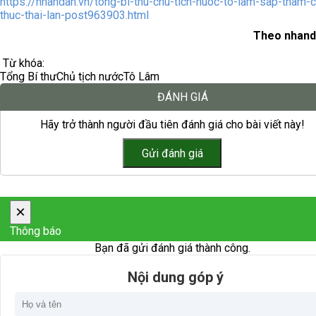
https://nhandan.vn/tong-bi-thu-chu-tich-nuoc-to-lam-sap-tham-c
thuc-thai-lan-post963903.html
Theo nhand
Từ khóa:
Tổng Bí thư
Chủ tịch nước
Tô Lâm
ĐÁNH GIÁ
Hãy trở thành người đầu tiên đánh giá cho bài viết này!
×
Thông báo
Bạn đã gửi đánh giá thành công.
Nội dung góp ý