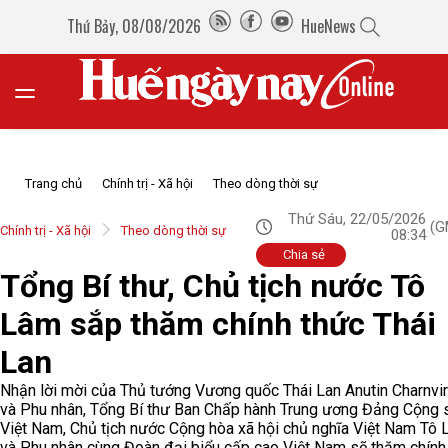
Thứ Bảy, 08/08/2026
HueNews
Trang chủ
Chính trị - Xã hội
Theo dòng thời sự
Thứ Sáu, 22/05/2026
(G
Chính trị - Xã hội
Theo dòng thời sự
08:34
Chia sẻ
Tổng Bí thư, Chủ tịch nước Tô
Lâm sắp thăm chính thức Thái
Lan
Nhận lời mời của Thủ tướng Vương quốc Thái Lan Anutin Charnvir
và Phu nhân, Tổng Bí thư Ban Chấp hành Trung ương Đảng Cộng 
Việt Nam, Chủ tịch nước Cộng hòa xã hội chủ nghĩa Việt Nam Tô
và Phu nhân cùng Đoàn đại biểu cấp cao Việt Nam sẽ thăm chính