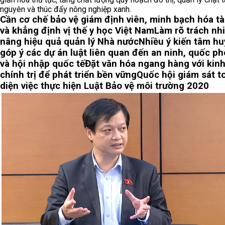
nguyên và thúc đẩy nông nghiệp xanh.
Cần cơ chế bảo vệ giám định viên, minh bạch hóa tà
và khẳng định vị thế y học Việt Nam
Làm rõ trách nh
nâng hiệu quả quản lý Nhà nước
Nhiều ý kiến tâm hu
góp ý các dự án luật liên quan đến an ninh, quốc p
và hội nhập quốc tế
Đặt văn hóa ngang hàng với kinh
chính trị để phát triển bền vững
Quốc hội giám sát t
diện việc thực hiện Luật Bảo vệ môi trường 2020