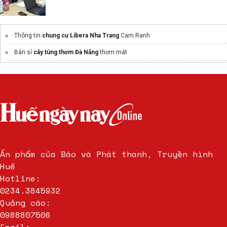
Thông tin
chung cư Libera Nha Trang
Cam Ranh
Bán sỉ
cây tùng thơm Đà Nẵng
thơm mát
Dự án
Sun Galaxy Complex
Sun Group
thi công nắp hố ga
Ấn phẩm của Báo và Phát thanh, Truyền hình
Huế
Hotline:
0234.3845932
Quảng cáo:
0988807506
Email: