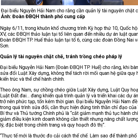
Đại biểu Nguyễn Hải Nam cho rằng cần quản lý tài nguyên chặt c
Ảnh: Đoàn ĐBQH thành phố cung cấp
Ngày 6/11, trong khuôn khổ chương trình Kỳ họp thứ 10, Quốc hộ
XV, các ĐBQH thảo luận tại tổ liên quan đến nhiều dự án luật quan
Đoàn ĐBQH TP. Huế thảo luận tại tổ 6, cùng các đoàn Đồng Nai 
Sơn.
Quản lý tài nguyên chặt chẽ, tránh trồng chéo pháp lý
Đại biểu Nguyễn Hải Nam (Đoàn ĐBQH TP. Huế) cho rằng, khi bà
sửa đổi Luật Xây dựng, không thể tách rời mối quan hệ giữa quy 
kiến trúc và thể chế hành chính.
Theo ông Nam, sự chồng chéo giữa Luật Xây dựng, Luật Quy hoạ
Luật Đất đai… đang khiến quá trình quản lý và triển khai các dự án
trở nên phức tạp, tốn kém thời gian. Đại biểu Nguyễn Hải Nam đề
trong quá trình sửa đổi, cần thực hiện đúng tinh thần chỉ đạo của
Bí thư và Thủ tướng Chính phủ là “cắt giảm mạnh thủ tục hành chí
giảm điều kiện kinh doanh không cần thiết nhưng nâng chất lượn
lý, đặc biệt trong chỉnh trang và quy hoạch đô thị”.
“Thực tế mới là thước đo cải cách thể chế. Làm sao để thành phố