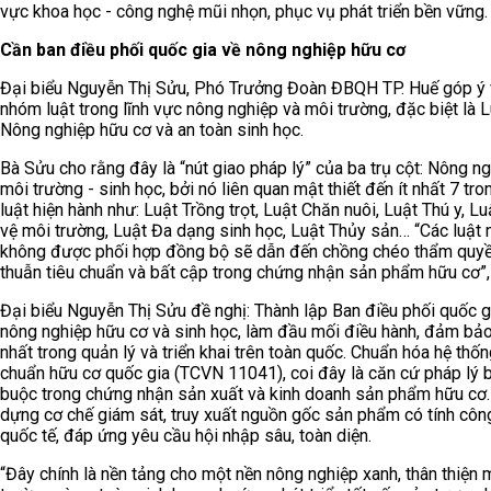
vực khoa học - công nghệ mũi nhọn, phục vụ phát triển bền vững.
Cần ban điều phối quốc gia về nông nghiệp hữu cơ
Đại biểu Nguyễn Thị Sửu, Phó Trưởng Đoàn ĐBQH TP. Huế góp ý
nhóm luật trong lĩnh vực nông nghiệp và môi trường, đặc biệt là 
Nông nghiệp hữu cơ và an toàn sinh học.
Bà Sửu cho rằng đây là “nút giao pháp lý” của ba trụ cột: Nông ng
môi trường - sinh học, bởi nó liên quan mật thiết đến ít nhất 7 tro
luật hiện hành như: Luật Trồng trọt, Luật Chăn nuôi, Luật Thú y, L
vệ môi trường, Luật Đa dạng sinh học, Luật Thủy sản… “Các luật 
không được phối hợp đồng bộ sẽ dẫn đến chồng chéo thẩm quy
thuẫn tiêu chuẩn và bất cập trong chứng nhận sản phẩm hữu cơ”, 
Đại biểu Nguyễn Thị Sửu đề nghị: Thành lập Ban điều phối quốc g
nông nghiệp hữu cơ và sinh học, làm đầu mối điều hành, đảm bả
nhất trong quản lý và triển khai trên toàn quốc. Chuẩn hóa hệ thốn
chuẩn hữu cơ quốc gia (TCVN 11041), coi đây là căn cứ pháp lý 
buộc trong chứng nhận sản xuất và kinh doanh sản phẩm hữu cơ.
dựng cơ chế giám sát, truy xuất nguồn gốc sản phẩm có tính côn
quốc tế, đáp ứng yêu cầu hội nhập sâu, toàn diện.
“Đây chính là nền tảng cho một nền nông nghiệp xanh, thân thiện 