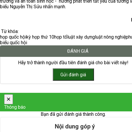
trường và an toàn sinh học - hướng phát triển tất yếu của tương la
biểu Nguyễn Thị Sửu nhấn mạnh.
Từ khóa:
họp quốc hội
kỳ họp thứ 10
họp tổ
luật xây dựng
luật nông nghiệp
h
biểu quốc hội
ĐÁNH GIÁ
Hãy trở thành người đầu tiên đánh giá cho bài viết này!
×
Thông báo
Bạn đã gửi đánh giá thành công.
Nội dung góp ý