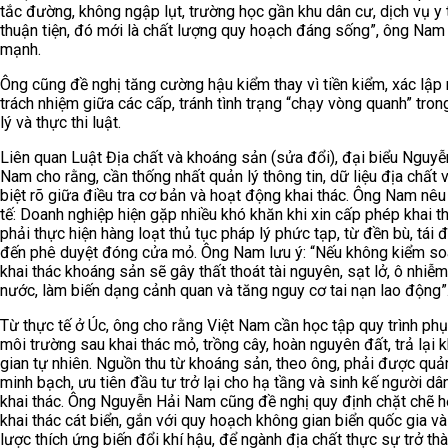
tắc đường, không ngập lụt, trường học gần khu dân cư, dịch vụ y 
thuận tiện, đó mới là chất lượng quy hoạch đáng sống”, ông Nam
mạnh.
Ông cũng đề nghị tăng cường hậu kiểm thay vì tiền kiểm, xác lập 
trách nhiệm giữa các cấp, tránh tình trạng “chạy vòng quanh” tro
lý và thực thi luật.
Liên quan Luật Địa chất và khoáng sản (sửa đổi), đại biểu Nguyễ
Nam cho rằng, cần thống nhất quản lý thông tin, dữ liệu địa chất 
biệt rõ giữa điều tra cơ bản và hoạt động khai thác. Ông Nam nêu
tế: Doanh nghiệp hiện gặp nhiều khó khăn khi xin cấp phép khai t
phải thực hiện hàng loạt thủ tục pháp lý phức tạp, từ đền bù, tái 
đến phê duyệt đóng cửa mỏ. Ông Nam lưu ý: “Nếu không kiểm soá
khai thác khoáng sản sẽ gây thất thoát tài nguyên, sạt lở, ô nhiễ
nước, làm biến dạng cảnh quan và tăng nguy cơ tai nạn lao động”
Từ thực tế ở Úc, ông cho rằng Việt Nam cần học tập quy trình phụ
môi trường sau khai thác mỏ, trồng cây, hoàn nguyên đất, trả lại 
gian tự nhiên. Nguồn thu từ khoáng sản, theo ông, phải được quản
minh bạch, ưu tiên đầu tư trở lại cho hạ tầng và sinh kế người dâ
khai thác. Ông Nguyễn Hải Nam cũng đề nghị quy định chặt chẽ h
khai thác cát biển, gắn với quy hoạch không gian biển quốc gia và
lược thích ứng biến đổi khí hậu, để ngành địa chất thực sự trở thà