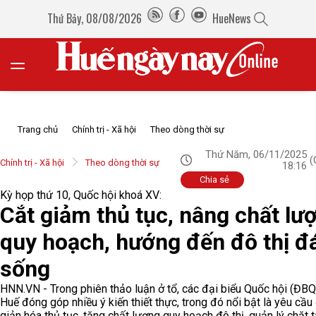
Thứ Bảy, 08/08/2026
HueNews
Trang chủ
Chính trị - Xã hội
Theo dòng thời sự
Thứ Năm, 06/11/2025
(
Chính trị - Xã hội
Theo dòng thời sự
18:16
Chia sẻ
Kỳ họp thứ 10, Quốc hội khoá XV:
Cắt giảm thủ tục, nâng chất lư
quy hoạch, hướng đến đô thị đ
sống
HNN.VN - Trong phiên thảo luận ở tổ, các đại biểu Quốc hội (ĐBQ
Huế đóng góp nhiều ý kiến thiết thực, trong đó nổi bật là yêu cầu
giản hóa thủ tục, tăng chất lượng quy hoạch đô thị, quản lý chặt t