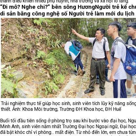
thành điều khiến nhiều phụ huynh, nhà trường và xã hội lo lắng.
“Đi mô? Nghe chi?” bên sông Hương
Người trẻ kể c
di sản bằng công nghệ số
Người trẻ làm mới du lịch
Trải nghiệm thực tế giúp học sinh, sinh viên tích lũy kỹ năng sốn
thiết. Ảnh: Khoa Môi trường, Trường ĐH Khoa học, ĐH Huế
Buổi tối đầu tiên sống ở phòng trọ sau khi bước vào đại học, Ng
Minh Anh, sinh viên năm nhất Trường Đại học Ngoại ngữ, Đại họ
đã bật khóc chỉ vì phòng... mất điện. Từ nhỏ đến lớn, em chưa từ