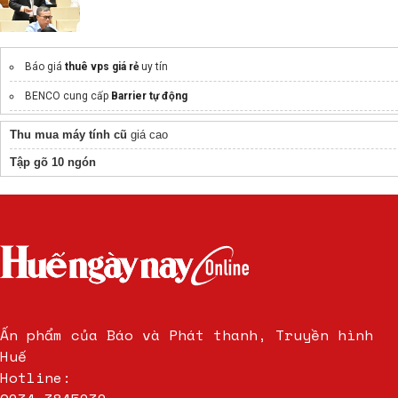
Báo giá
thuê vps giá rẻ
uy tín
BENCO cung cấp
Barrier tự động
Giá máy photocopy
Thu mua máy tính cũ
giá cao
Hệ thống dms
winmap.vn
Nâng cao 200% hiệu suất bán hàng
Tập gõ 10 ngón
Thuê mail dùng 1 lần
Ấn phẩm của Báo và Phát thanh, Truyền hình
Huế
Hotline: