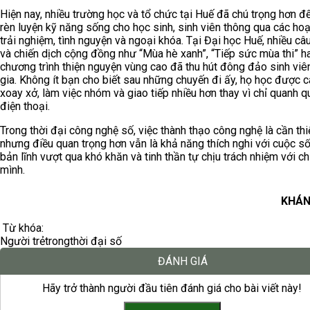
Hiện nay, nhiều trường học và tổ chức tại Huế đã chú trọng hơn đ
rèn luyện kỹ năng sống cho học sinh, sinh viên thông qua các ho
trải nghiệm, tình nguyện và ngoại khóa. Tại Đại học Huế, nhiều câ
và chiến dịch cộng đồng như “Mùa hè xanh”, “Tiếp sức mùa thi” h
chương trình thiện nguyện vùng cao đã thu hút đông đảo sinh viê
gia. Không ít bạn cho biết sau những chuyến đi ấy, họ học được c
xoay xở, làm việc nhóm và giao tiếp nhiều hơn thay vì chỉ quanh q
điện thoại.
Trong thời đại công nghệ số, việc thành thạo công nghệ là cần thiế
nhưng điều quan trọng hơn vẫn là khả năng thích nghi với cuộc số
bản lĩnh vượt qua khó khăn và tinh thần tự chịu trách nhiệm với ch
mình.
KHÁN
Từ khóa:
Người trẻ
trong
thời đại số
ĐÁNH GIÁ
Hãy trở thành người đầu tiên đánh giá cho bài viết này!