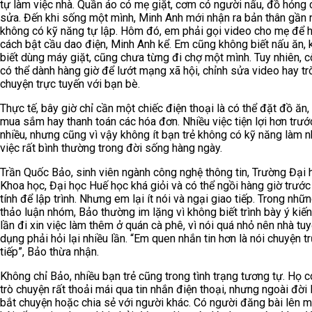
tự làm việc nhà. Quần áo có mẹ giặt, cơm có người nấu, đồ hỏng 
sửa. Đến khi sống một mình, Minh Anh mới nhận ra bản thân gần
không có kỹ năng tự lập. Hôm đó, em phải gọi video cho mẹ để h
cách bật cầu dao điện, Minh Anh kể. Em cũng không biết nấu ăn,
biết dùng máy giặt, cũng chưa từng đi chợ một mình. Tuy nhiên, c
có thể dành hàng giờ để lướt mạng xã hội, chỉnh sửa video hay tr
chuyện trực tuyến với bạn bè.
Thực tế, bây giờ chỉ cần một chiếc điện thoại là có thể đặt đồ ăn, 
mua sắm hay thanh toán các hóa đơn. Nhiều việc tiện lợi hơn trướ
nhiều, nhưng cũng vì vậy không ít bạn trẻ không có kỹ năng làm 
việc rất bình thường trong đời sống hàng ngày.
Trần Quốc Bảo, sinh viên ngành công nghệ thông tin, Trường Đại 
Khoa học, Đại học Huế học khá giỏi và có thể ngồi hàng giờ trướ
tính để lập trình. Nhưng em lại ít nói và ngại giao tiếp. Trong nhữ
thảo luận nhóm, Bảo thường im lặng vì không biết trình bày ý kiến
lần đi xin việc làm thêm ở quán cà phê, vì nói quá nhỏ nên nhà tu
dụng phải hỏi lại nhiều lần. “Em quen nhắn tin hơn là nói chuyện t
tiếp”, Bảo thừa nhận.
Không chỉ Bảo, nhiều bạn trẻ cũng trong tình trạng tương tự. Họ c
trò chuyện rất thoải mái qua tin nhắn điện thoại, nhưng ngoài đời 
bắt chuyện hoặc chia sẻ với người khác. Có người đăng bài lên 