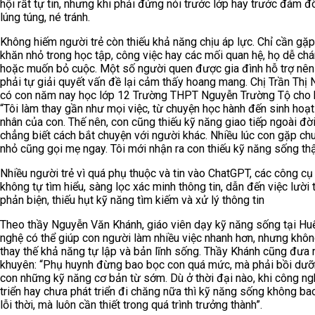
hội rất tự tin, nhưng khi phải đứng nói trước lớp hay trước đám đ
lúng túng, né tránh.
Không hiếm người trẻ còn thiếu khả năng chịu áp lực. Chỉ cần gặ
khăn nhỏ trong học tập, công việc hay các mối quan hệ, họ dễ ch
hoặc muốn bỏ cuộc. Một số người quen được gia đình hỗ trợ nên
phải tự giải quyết vấn đề lại cảm thấy hoang mang. Chị Trần Thị 
có con năm nay học lớp 12 Trường THPT Nguyễn Trường Tộ cho b
“Tôi làm thay gần như mọi việc, từ chuyện học hành đến sinh hoạt
nhân của con. Thế nên, con cũng thiếu kỹ năng giao tiếp ngoài đời
chẳng biết cách bắt chuyện với người khác. Nhiều lúc con gặp ch
nhỏ cũng gọi mẹ ngay. Tôi mới nhận ra con thiếu kỹ năng sống thậ
Nhiều người trẻ vì quá phụ thuộc và tin vào ChatGPT, các công cụ
không tự tìm hiểu, sàng lọc xác minh thông tin, dẫn đến việc lười 
phản biện, thiếu hụt kỹ năng tìm kiếm và xử lý thông tin
Theo thầy Nguyễn Văn Khánh, giáo viên dạy kỹ năng sống tại Hu
nghệ có thể giúp con người làm nhiều việc nhanh hơn, nhưng khôn
thay thế khả năng tự lập và bản lĩnh sống. Thầy Khánh cũng đưa r
khuyên: “Phụ huynh đừng bao bọc con quá mức, mà phải bồi dưỡ
con những kỹ năng cơ bản từ sớm. Dù ở thời đại nào, khi công ng
triển hay chưa phát triển đi chăng nữa thì kỹ năng sống không ba
lỗi thời, mà luôn cần thiết trong quá trình trưởng thành”.