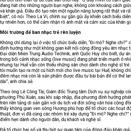
đang hát cho những người bạn nghe, không còn khoảng cách giữa
và khán giả. Điều đó tạo nên một nguồn năng lượng rất thật và rấ
biệt”, cô nói. Theo La Vi, chính sự gần gũi ấy khiến cách biểu diễn
tự nhiên hơn, có thể cảm nhận rõ ánh mắt và cảm xúc của khán giả
Môi trường để ban nhạc trẻ rèn luyện
Không chỉ dừng lại ở việc tổ chức biểu diễn, “Đi mô? Nghe chi?”
định hướng như một không gian kết nối cộng đồng yêu âm nhạc t
Đại diện Mien Trung Audio Technik, anh Quốc Huy cho biết, dự án 
trong bối cảnh nhạc sống (live music) đang phát triển mạnh ở nhi
nhưng tại Huế vẫn còn thiếu những sân chơi dành cho nghệ sĩ trẻ.
tôi muốn tạo ra một cú hích mới cho live music tại Huế, không chỉ
đêm nhạc mà còn là sản phẩm được đầu tư bài bản để có thể lan
dài”, anh chia sẻ.
Theo ông Lê Công Tài, Giám đốc Trung tâm Dịch vụ sự nghiệp c
phường Phú Xuân, sau khi sáp nhập, địa phương định hướng phát 
trên nền tảng di sản gắn với du lịch và đời sống văn hóa cộng đ
thấy không gian ven sông Hương phù hợp để tổ chức các hoạt đ
thuật, đơn vị đã cùng các nhóm trẻ xây dựng “Đi mô? Nghe chi?”
điểm hẹn dành cho người dân, du khách và nghệ sĩ.
Đã tổ chức hai số và thu hút sự quan tâm của đông đảo khán giả,