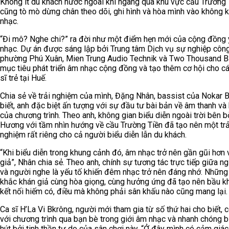
Không ít du khách nước ngoài khi ngang qua khu vực cầu Trường 
cũng tò mò dừng chân theo dõi, ghi hình và hòa mình vào không 
nhạc.
“Đi mô? Nghe chi?” ra đời như một điểm hẹn mới của cộng đồng
nhạc. Dự án được sáng lập bởi Trung tâm Dịch vụ sự nghiệp côn
phường Phú Xuân, Mien Trung Audio Technik và Two Thousand Ba
mục tiêu phát triển âm nhạc cộng đồng và tạo thêm cơ hội cho c
sĩ trẻ tại Huế.
Chia sẻ về trải nghiệm của mình, Đặng Nhân, bassist của Nokar 
biết, anh đặc biệt ấn tượng với sự đầu tư bài bản về âm thanh và
của chương trình. Theo anh, không gian biểu diễn ngoài trời bên 
Hương với tầm nhìn hướng về cầu Trường Tiền đã tạo nên một trả
nghiệm rất riêng cho cả người biểu diễn lẫn du khách.
“Khi biểu diễn trong khung cảnh đó, âm nhạc trở nên gần gũi hơn 
giả”, Nhân chia sẻ. Theo anh, chính sự tương tác trực tiếp giữa n
và người nghe là yếu tố khiến đêm nhạc trở nên đáng nhớ. Nhữn
khắc khán giả cùng hòa giọng, cùng hưởng ứng đã tạo nên bầu k
kết nối hiếm có, điều mà không phải sân khấu nào cũng mang lại.
Ca sĩ H’La Vi Bkrông, người mới tham gia từ số thứ hai cho biết, 
với chương trình qua bạn bè trong giới âm nhạc và nhanh chóng b
hút bởi tinh thần tự do của sân chơi này. “Ở đây mình có cảm giá