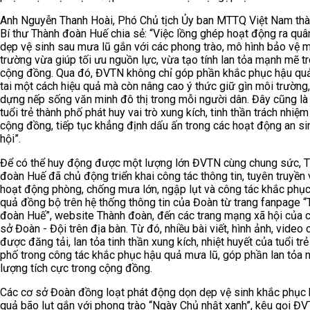
Anh Nguyễn Thanh Hoài, Phó Chủ tịch Ủy ban MTTQ Việt Nam thà
Bí thư Thành đoàn Huế chia sẻ: “Việc lồng ghép hoạt động ra quâ
dẹp vệ sinh sau mưa lũ gắn với các phong trào, mô hình bảo vệ 
trường vừa giúp tối ưu nguồn lực, vừa tạo tính lan tỏa mạnh mẽ t
cộng đồng. Qua đó, ĐVTN không chỉ góp phần khắc phục hậu quả
tai một cách hiệu quả mà còn nâng cao ý thức giữ gìn môi trường,
dựng nếp sống văn minh đô thị trong mỗi người dân. Đây cũng là
tuổi trẻ thành phố phát huy vai trò xung kích, tinh thần trách nhiệm
cộng đồng, tiếp tục khẳng định dấu ấn trong các hoạt động an si
hội”.
Để có thể huy động được một lượng lớn ĐVTN cùng chung sức, 
đoàn Huế đã chủ động triển khai công tác thông tin, tuyên truyền 
hoạt động phòng, chống mưa lớn, ngập lụt và công tác khắc phụ
quả đồng bộ trên hệ thống thông tin của Đoàn từ trang fanpage 
đoàn Huế”, website Thành đoàn, đến các trang mạng xã hội của 
sở Đoàn - Đội trên địa bàn. Từ đó, nhiều bài viết, hình ảnh, video c
được đăng tải, lan tỏa tinh thần xung kích, nhiệt huyết của tuổi trẻ
phố trong công tác khắc phục hậu quả mưa lũ, góp phần lan tỏa 
lượng tích cực trong cộng đồng.
Các cơ sở Đoàn đồng loạt phát động dọn dẹp vệ sinh khắc phục
quả bão lụt gắn với phong trào “Ngày Chủ nhật xanh”, kêu gọi ĐV