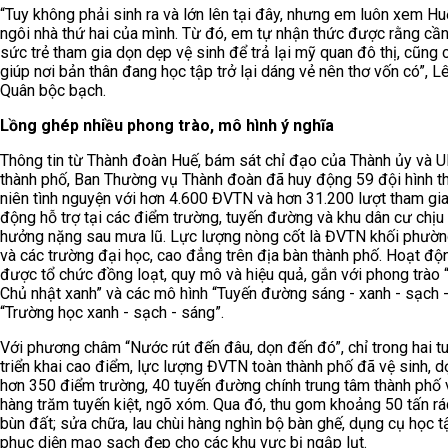
“Tuy không phải sinh ra và lớn lên tại đây, nhưng em luôn xem Hu
ngôi nhà thứ hai của mình. Từ đó, em tự nhận thức được rằng cầ
sức trẻ tham gia dọn dẹp vệ sinh để trả lại mỹ quan đô thị, cũng c
giúp nơi bản thân đang học tập trở lại dáng vẻ nên thơ vốn có”, L
Quân bộc bạch.
Lồng ghép nhiều phong trào, mô hình ý nghĩa
Thông tin từ Thành đoàn Huế, bám sát chỉ đạo của Thành ủy và
thành phố, Ban Thường vụ Thành đoàn đã huy động 59 đội hình t
niên tình nguyện với hơn 4.600 ĐVTN và hơn 31.200 lượt tham gi
động hỗ trợ tại các điểm trường, tuyến đường và khu dân cư chịu
hưởng nặng sau mưa lũ. Lực lượng nòng cốt là ĐVTN khối phườn
và các trường đại học, cao đẳng trên địa bàn thành phố. Hoạt độ
được tổ chức đồng loạt, quy mô và hiệu quả, gắn với phong trào
Chủ nhật xanh” và các mô hình “Tuyến đường sáng - xanh - sạch -
“Trường học xanh - sạch - sáng”.
Với phương châm “Nước rút đến đâu, dọn đến đó”, chỉ trong hai t
triển khai cao điểm, lực lượng ĐVTN toàn thành phố đã vệ sinh, 
hơn 350 điểm trường, 40 tuyến đường chính trung tâm thành phố 
hàng trăm tuyến kiệt, ngõ xóm. Qua đó, thu gom khoảng 50 tấn rác
bùn đất; sửa chữa, lau chùi hàng nghìn bộ bàn ghế, dụng cụ học t
phục diện mạo sạch đẹp cho các khu vực bị ngập lụt.