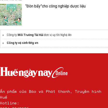
“Đòn bẩy”cho công nghiệp dược liệu
Công ty
Môi Trường Tài Hải
đơn vị uy tín Nghệ An
Công ty vệ sinh tktg.vn
Bảo trì hệ thống xử lý nước thải
hút bể phốt tại tân sơn
Công Ty
hút hầm cầu tphcm
Thông Cống Hút Bể Phốt Giá Rẻ
chung cư the magnolia
Website:
https://ruby-park.vn/
Ấn phẩm của Báo và Phát thanh, Truyền hình
Thùng rác composite 240l nắp kín greendo.vn
giá tốt
Huế
Thiết kế
cây công trình Đà Nẵng
bền đẹp
Hotline:
Căn hộ Legacy 66