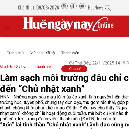
Chủ Nhật, 09/08/2026
HueNews
Trang chủ
Chính trị - Xã hội
Thanh niên
Thứ Bảy, 22/11/2025 14:19
(
Chính trị - Xã hội
Thanh niên
Chia sẻ
Làm sạch môi trường đâu chỉ 
đến “Chủ nhật xanh”
HNN - Những ngày sau mưa lũ, màu áo xanh tình nguyện hiện diệ
trường học, tuyến phố, chung tay dọn dẹp, thu gom rác thải, góp 
nhanh chóng khôi phục diện mạo đô thị. Điều này cho thấy “Ngày
nhật xanh” không chỉ là hoạt động cuối tuần, mà bất cứ khi nào t
phố cần, lực lượng đoàn viên, thanh niên (ĐVTN) lại có mặt.
“Xốc” lại tinh thần “Chủ nhật xanh”
Lãnh đạo cùng n