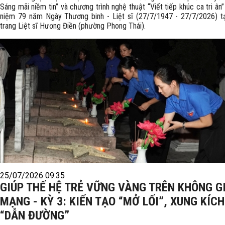
Sáng mãi niềm tin” và chương trình nghệ thuật “Viết tiếp khúc ca tri ân”
niệm 79 năm Ngày Thương binh - Liệt sĩ (27/7/1947 - 27/7/2026) t
trang Liệt sĩ Hương Điền (phường Phong Thái).
25/07/2026 09:35
GIÚP THẾ HỆ TRẺ VỮNG VÀNG TRÊN KHÔNG G
MẠNG - KỲ 3: KIẾN TẠO “MỞ LỐI”, XUNG KÍCH
“DẪN ĐƯỜNG”