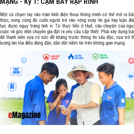
MẠNG - Kỳ 1: CẠM BẪY RẬP RÌNH
Một cú chạm tay vào màn hình điện thoại thông minh có thể mở ra bầu 
thức, song cũng đủ cuốn người trẻ vào vòng xoáy tin giả hay luận đi
tạc được ngụy trang tinh vi. Từ thực tiễn ở Huế, câu chuyện của ngư
cuộc và góc nhìn chuyên gia đặt ra yêu cầu cấp thiết: Phải xây dựng bản
để thanh niên vừa có sức đề kháng trước thông tin xấu độc, vừa trở t
lượng lan tỏa điều đúng đắn, dẫn dắt niềm tin trên không gian mạng.