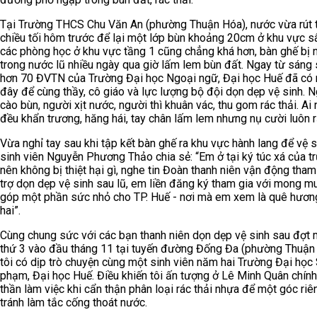
Tại Trường THCS Chu Văn An (phường Thuận Hóa), nước vừa rút 
chiều tối hôm trước để lại một lớp bùn khoảng 20cm ở khu vực sâ
các phòng học ở khu vực tầng 1 cũng chẳng khá hơn, bàn ghế bị
trong nước lũ nhiều ngày qua giờ lấm lem bùn đất. Ngay từ sáng
hơn 70 ĐVTN của Trường Đại học Ngoại ngữ, Đại học Huế đã có 
đây để cùng thầy, cô giáo và lực lượng bộ đội dọn dẹp vệ sinh. 
cào bùn, người xịt nước, người thì khuân vác, thu gom rác thải. Ai
đều khẩn trương, hăng hái, tay chân lấm lem nhưng nụ cười luôn r
Vừa nghỉ tay sau khi tập kết bàn ghế ra khu vực hành lang để vệ s
sinh viên Nguyễn Phương Thảo chia sẻ: “Em ở tại ký túc xá của t
nên không bị thiệt hại gì, nghe tin Đoàn thanh niên vận động tham
trợ dọn dẹp vệ sinh sau lũ, em liền đăng ký tham gia với mong m
góp một phần sức nhỏ cho TP. Huế - nơi mà em xem là quê hươn
hai”.
Cùng chung sức với các bạn thanh niên dọn dẹp vệ sinh sau đợt 
thứ 3 vào đầu tháng 11 tại tuyến đường Đống Đa (phường Thuận
tôi có dịp trò chuyện cùng một sinh viên năm hai Trường Đại học
phạm, Đại học Huế. Điều khiến tôi ấn tượng ở Lê Minh Quân chính 
thần làm việc khi cẩn thận phân loại rác thải nhựa để một góc riê
tránh làm tắc cống thoát nước.