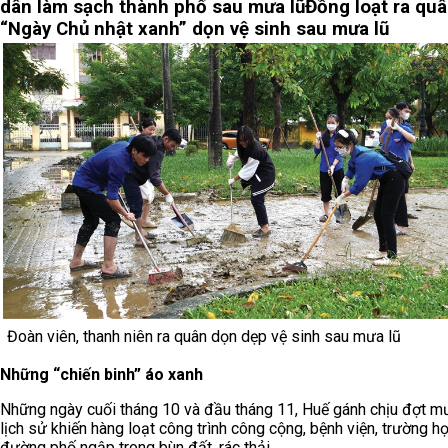
dân làm sạch thành phố sau mưa lũ
Đồng loạt ra qu
“Ngày Chủ nhật xanh” dọn vệ sinh sau mưa lũ
Đoàn viên, thanh niên ra quân dọn dẹp vệ sinh sau mưa lũ
Những “chiến binh” áo xanh
Những ngày cuối tháng 10 và đầu tháng 11, Huế gánh chịu đợt m
lịch sử khiến hàng loạt công trình công cộng, bệnh viện, trường h
đường phố ngập trong bùn đất, rác thải.