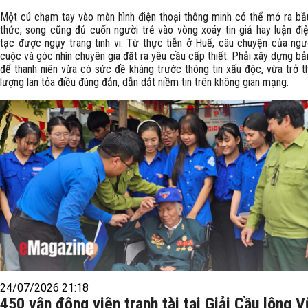
Một cú chạm tay vào màn hình điện thoại thông minh có thể mở ra bầu 
thức, song cũng đủ cuốn người trẻ vào vòng xoáy tin giả hay luận đi
tạc được ngụy trang tinh vi. Từ thực tiễn ở Huế, câu chuyện của ngư
cuộc và góc nhìn chuyên gia đặt ra yêu cầu cấp thiết: Phải xây dựng bản
để thanh niên vừa có sức đề kháng trước thông tin xấu độc, vừa trở t
lượng lan tỏa điều đúng đắn, dẫn dắt niềm tin trên không gian mạng.
24/07/2026 21:18
450 vận động viên tranh tài tại Giải Cầu lông V