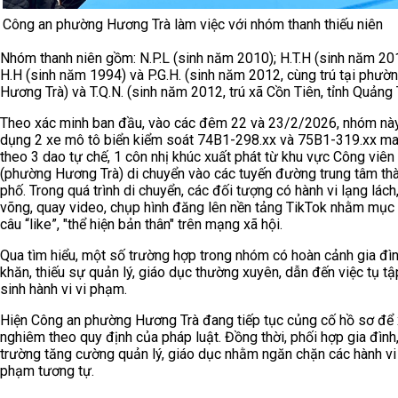
Công an phường Hương Trà làm việc với nhóm thanh thiếu niên
Nhóm thanh niên gồm: N.P.L (sinh năm 2010); H.T.H (sinh năm 20
H.H (sinh năm 1994) và P.G.H. (sinh năm 2012, cùng trú tại phườ
Hương Trà) và T.Q.N. (sinh năm 2012, trú xã Cồn Tiên, tỉnh Quảng T
Theo xác minh ban đầu, vào các đêm 22 và 23/2/2026, nhóm nà
dụng 2 xe mô tô biển kiểm soát 74B1-298.xx và 75B1-319.xx m
theo 3 dao tự chế, 1 côn nhị khúc xuất phát từ khu vực Công viê
(phường Hương Trà) di chuyển vào các tuyến đường trung tâm th
phố. Trong quá trình di chuyển, các đối tượng có hành vi lạng lách
võng, quay video, chụp hình đăng lên nền tảng TikTok nhằm mục
câu “like”, "thể hiện bản thân" trên mạng xã hội.
Qua tìm hiểu, một số trường hợp trong nhóm có hoàn cảnh gia đì
khăn, thiếu sự quản lý, giáo dục thường xuyên, dẫn đến việc tụ tậ
sinh hành vi vi phạm.
Hiện Công an phường Hương Trà đang tiếp tục củng cố hồ sơ để 
nghiêm theo quy định của pháp luật. Đồng thời, phối hợp gia đình
trường tăng cường quản lý, giáo dục nhằm ngăn chặn các hành vi 
phạm tương tự.