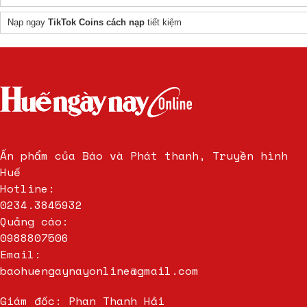
Nạp ngay
TikTok Coins cách nạp
tiết kiệm
Ấn phẩm của Báo và Phát thanh, Truyền hình
Huế
Hotline:
0234.3845932
Quảng cáo:
0988807506
Email:
baohuengaynayonline@gmail.com
Giám đốc: Phan Thanh Hải