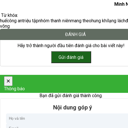
Minh 
Từ khóa:
huế
công an
triệu tập
nhóm thanh niên
mang theo
hung khí
lạng lách
đ
võng
ĐÁNH GIÁ
Hãy trở thành người đầu tiên đánh giá cho bài viết này!
×
Thông báo
Bạn đã gửi đánh giá thành công.
Nội dung góp ý