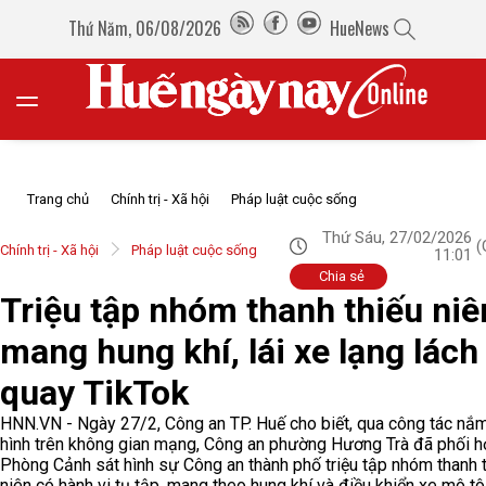
Thứ Năm, 06/08/2026
HueNews
Trang chủ
Chính trị - Xã hội
Pháp luật cuộc sống
Thứ Sáu, 27/02/2026
(
Chính trị - Xã hội
Pháp luật cuộc sống
11:01
Chia sẻ
Triệu tập nhóm thanh thiếu niê
mang hung khí, lái xe lạng lách
quay TikTok
HNN.VN - Ngày 27/2, Công an TP. Huế cho biết, qua công tác nắm
hình trên không gian mạng, Công an phường Hương Trà đã phối h
Phòng Cảnh sát hình sự Công an thành phố triệu tập nhóm thanh 
niên có hành vi tụ tập, mang theo hung khí và điều khiển xe mô tô