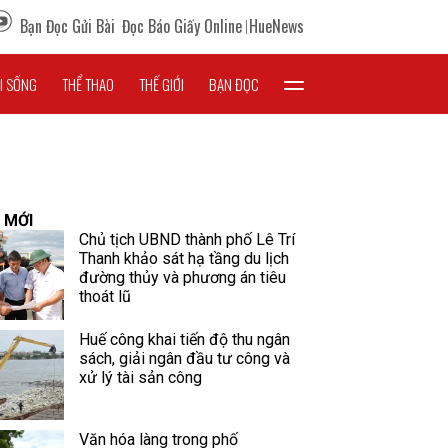
Bạn Đọc Gửi Bài
Đọc Báo Giấy Online
HueNews
I SỐNG
THỂ THAO
THẾ GIỚI
BẠN ĐỌC
 MỚI
Chủ tịch UBND thành phố Lê Trí
Thanh khảo sát hạ tầng du lịch
đường thủy và phương án tiêu
thoát lũ
Huế công khai tiến độ thu ngân
sách, giải ngân đầu tư công và
xử lý tài sản công
Văn hóa làng trong phố