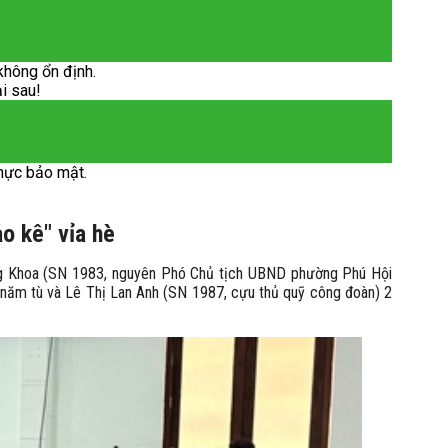
không ổn định.
ại sau!
hực bảo mật.
ảo kê" vỉa hè
ng Khoa (SN 1983, nguyên Phó Chủ tịch UBND phường Phú Hội
năm tù và Lê Thị Lan Anh (SN 1987, cựu thủ quỹ công đoàn) 2