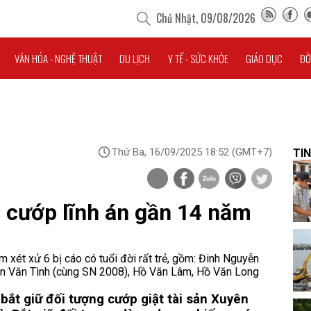
Chủ Nhật, 09/08/2026
VĂN HÓA - NGHỆ THUẬT
DU LỊCH
Y TẾ - SỨC KHỎE
GIÁO DỤC
ĐỜ
Thứ Ba, 16/09/2025 18:52
(GMT+7)
TIN
ụ cướp lĩnh án gần 14 năm
xét xử 6 bị cáo có tuổi đời rất trẻ, gồm: Đinh Nguyễn
n Văn Tình (cùng SN 2008), Hồ Văn Lâm, Hồ Văn Long
ắt giữ đối tượng cướp giật tài sản
Xuyên