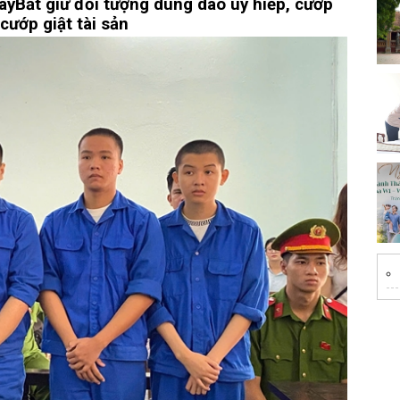
ày
Bắt giữ đối tượng dùng dao uy hiếp, cướp
cướp giật tài sản