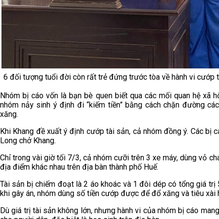
6 đối tượng tuổi đời còn rất trẻ đứng trước tòa về hành vi cướp 
Nhóm bị cáo vốn là bạn bè quen biết qua các mối quan hệ xã hộ
nhóm nảy sinh ý định đi “kiếm tiền” bằng cách chặn đường các
xăng.
Khi Khang đề xuất ý định cướp tài sản, cả nhóm đồng ý. Các bị c
Long chở Khang.
Chỉ trong vài giờ tối 7/3, cả nhóm cưỡi trên 3 xe máy, dùng vỏ chai
địa điểm khác nhau trên địa bàn thành phố Huế.
Tài sản bị chiếm đoạt là 2 áo khoác và 1 đôi dép có tổng giá trị
khi gây án, nhóm dùng số tiền cướp được để đổ xăng và tiêu xài h
Dù giá trị tài sản không lớn, nhưng hành vi của nhóm bị cáo mang