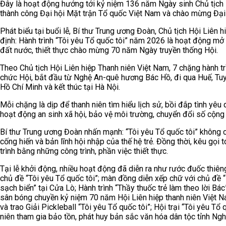
Đây là hoạt động hướng tới kỷ niệm 136 năm Ngày sinh Chủ tịc
thành công Đại hội Mặt trận Tổ quốc Việt Nam và chào mừng Đại 
Phát biểu tại buổi lễ, Bí thư Trung ương Đoàn, Chủ tịch Hội Liê
định: Hành trình “Tôi yêu Tổ quốc tôi” năm 2026 là hoạt động mở 
đất nước, thiết thực chào mừng 70 năm Ngày truyền thống Hội.
Theo Chủ tịch Hội Liên hiệp Thanh niên Việt Nam, 7 chặng hành tr
chức Hội, bắt đầu từ Nghệ An-quê hương Bác Hồ, đi qua Huế, Tu
Hồ Chí Minh và kết thúc tại Hà Nội.
Mỗi chặng là dịp để thanh niên tìm hiểu lịch sử, bồi đắp tình yêu
hoạt động an sinh xã hội, bảo vệ môi trường, chuyển đổi số cộng
Bí thư Trung ương Đoàn nhấn mạnh: “Tôi yêu Tổ quốc tôi” không ch
cống hiến và bản lĩnh hội nhập của thế hệ trẻ. Đồng thời, kêu gọi
trình bằng những công trình, phần việc thiết thực.
Tại lễ khởi động, nhiều hoạt động đã diễn ra như rước đuốc thi
chủ đề “Tôi yêu Tổ quốc tôi”; màn đồng diễn xếp chữ với chủ đề 
sạch biển” tại Cửa Lò; Hành trình “Thầy thuốc trẻ làm theo lời Bá
sân bóng chuyền kỷ niệm 70 năm Hội Liên hiệp thanh niên Việt N
và trao Giải Pickleball “Tôi yêu Tổ quốc tôi”; Hội trại “Tôi yêu Tổ
niên tham gia bảo tồn, phát huy bản sắc văn hóa dân tộc tỉnh Ng