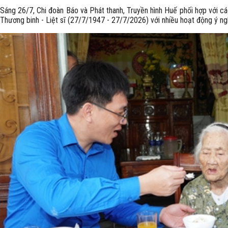
Sáng 26/7, Chi đoàn Báo và Phát thanh, Truyền hình Huế phối hợp với cá
Thương binh - Liệt sĩ (27/7/1947 - 27/7/2026) với nhiều hoạt động ý ng