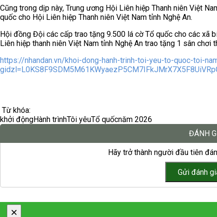
Cũng trong dịp này, Trung ương Hội Liên hiệp Thanh niên Việt Na
quốc cho Hội Liên hiệp Thanh niên Việt Nam tỉnh Nghệ An.
Hội đồng Đội các cấp trao tặng 9.500 lá cờ Tổ quốc cho các xã bi
Liên hiệp thanh niên Việt Nam tỉnh Nghệ An trao tặng 1 sân chơi th
https://nhandan.vn/khoi-dong-hanh-trinh-toi-yeu-to-quoc-toi-
gidzl=L0KS8F9SDM5M61KWyaezP5CM7IFkJMrX7X5F8UiVRp
Từ khóa:
khởi động
Hành trình
Tôi yêu
Tổ quốc
năm 2026
ĐÁNH G
Hãy trở thành người đầu tiên đánh
×