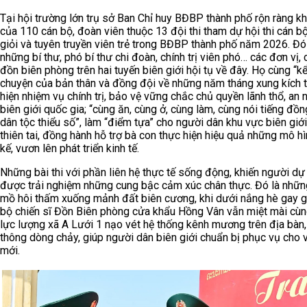
Tại hội trường lớn trụ sở Ban Chỉ huy BĐBP thành phố rộn ràng kh
của 110 cán bộ, đoàn viên thuộc 13 đội thi tham dự hội thi cán b
giỏi và tuyên truyền viên trẻ trong BĐBP thành phố năm 2026. Đó
những bí thư, phó bí thư chi đoàn, chính trị viên phó… các đơn vị, 
đồn biên phòng trên hai tuyến biên giới hội tụ về đây. Họ cùng “k
chuyện của bản thân và đồng đội về những năm tháng xung kích 
hiện nhiệm vụ chính trị, bảo vệ vững chắc chủ quyền lãnh thổ, an 
biên giới quốc gia; “cùng ăn, cùng ở, cùng làm, cùng nói tiếng đồ
dân tộc thiểu số”, làm “điểm tựa” cho người dân khu vực biên giới
thiên tai, đồng hành hỗ trợ bà con thực hiện hiệu quả những mô hì
kế, vươn lên phát triển kinh tế.
Những bài thi với phần liên hệ thực tế sống động, khiến người dự
được trải nghiệm những cung bậc cảm xúc chân thực. Đó là nhữn
mồ hôi thấm xuống mảnh đất biên cương, khi dưới nắng hè gay g
bộ chiến sĩ Đồn Biên phòng cửa khẩu Hồng Vân vẫn miệt mài cùn
lực lượng xã A Lưới 1 nạo vét hệ thống kênh mương trên địa bàn,
thông dòng chảy, giúp người dân biên giới chuẩn bị phục vụ cho
mới.