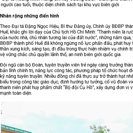
người cao tuổi, thuộc diện chính sách tại khu vực biên giới
Nhân rộng những điển hình
Theo Đại tá Đặng Ngọc Hiệu, Bí thư Đảng ủy, Chính ủy BĐBP thà
Huế, khắc ghi lời dạy của Chủ tịch Hồ Chí Minh: “Thanh niên là rư
của nước nhà, chủ nhân tương lai của đất nước”, những năm qua, t
BĐBP thành phố Huế đã không ngừng nỗ lực phấn đấu, phát huy t
thần xung kích, sáng tạo, đi đầu trong thực hiện nhiệm vụ chính tr
vệ vững chắc chủ quyền lãnh thổ, an ninh biên giới quốc gia.
Đội ngũ cán bộ Đoàn, tuyên truyền viên trẻ ngày càng trưởng thàn
bản lĩnh chính trị, năng lực công tác, phương pháp tổ chức hoạt 
kỹ năng tuyên truyền. Nhiều đồng chí đã thực sự trở thành hạt nhâ
biểu trong công tác giáo dục, định hướng tư tưởng, cổ vũ đoàn vi
thanh niên phát huy phẩm chất “Bộ đội Cụ Hồ”, xây dựng đơn vị 
mạnh toàn diện.