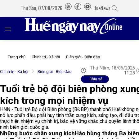
Thứ Sáu, 07/08/2026
HueNews
Trang chủ
Chính trị - Xã hội
Biên giới - Biển đảo
Thứ Năm, 18/06/2026
(
Chính trị - Xã hội
Biên giới - Biển đảo
11:28
Chia sẻ
Tuổi trẻ bộ đội biên phòng xun
kích trong mọi nhiệm vụ
HNN - Tuổi trẻ Bộ đội Biên phòng (BĐBP) thành phố Huế không 
nỗ lực phấn đấu, phát huy tinh thần xung kích, sáng tạo, đi đầu t
thực hiện nhiệm vụ chính trị, bảo vệ vững chắc chủ quyền lãnh thổ
ninh biên giới quốc gia.
Những bước chân xung kích
Hào hùng tháng Ba biê