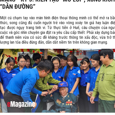
“DẪN ĐƯỜNG”
Một cú chạm tay vào màn hình điện thoại thông minh có thể mở ra bầu 
thức, song cũng đủ cuốn người trẻ vào vòng xoáy tin giả hay luận đi
tạc được ngụy trang tinh vi. Từ thực tiễn ở Huế, câu chuyện của ngư
cuộc và góc nhìn chuyên gia đặt ra yêu cầu cấp thiết: Phải xây dựng bản
để thanh niên vừa có sức đề kháng trước thông tin xấu độc, vừa trở t
lượng lan tỏa điều đúng đắn, dẫn dắt niềm tin trên không gian mạng.