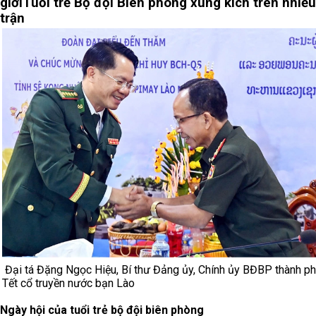
giới
Tuổi trẻ Bộ đội Biên phòng xung kích trên nhiề
trận
Đại tá Đặng Ngọc Hiệu, Bí thư Đảng ủy, Chính ủy BĐBP thành p
Tết cổ truyền nước bạn Lào
Ngày hội của tuổi trẻ bộ đội biên phòng