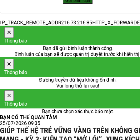
IP_TRACK_REMOTE_ADDR216.73.216.85HTTP_X_FORWARD
×
Thông báo
Bạn đã gửi bình luận thành công.
Bình luận của bạn sẽ được quản trị duyệt trước khi hiển thị
×
Thông báo
Đường truyền dữ liệu không ổn định.
Vui lòng thử lại sau!
×
Thông báo
Bạn chưa chọn xác thực bảo mật.
BẠN CÓ THỂ QUAN TÂM
25/07/2026 09:35
GIÚP THẾ HỆ TRẺ VỮNG VÀNG TRÊN KHÔNG G
MẠNG - KỲ 3: KIẾN TẠO “MỞ LỐI”, XUNG KÍCH