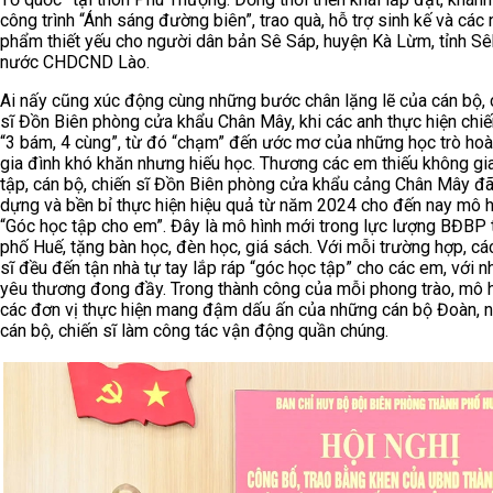
công trình “Ánh sáng đường biên”, trao quà, hỗ trợ sinh kế và các
phẩm thiết yếu cho người dân bản Sê Sáp, huyện Kà Lừm, tỉnh Sê
nước CHDCND Lào.
Ai nấy cũng xúc động cùng những bước chân lặng lẽ của cán bộ, 
sĩ Đồn Biên phòng cửa khẩu Chân Mây, khi các anh thực hiện chiế
“3 bám, 4 cùng”, từ đó “chạm” đến ước mơ của những học trò ho
gia đình khó khăn nhưng hiếu học. Thương các em thiếu không gi
tập, cán bộ, chiến sĩ Đồn Biên phòng cửa khẩu cảng Chân Mây đ
dựng và bền bỉ thực hiện hiệu quả từ năm 2024 cho đến nay mô h
“Góc học tập cho em”. Đây là mô hình mới trong lực lượng BĐBP 
phố Huế, tặng bàn học, đèn học, giá sách. Với mỗi trường hợp, cá
sĩ đều đến tận nhà tự tay lắp ráp “góc học tập” cho các em, với 
yêu thương đong đầy. Trong thành công của mỗi phong trào, mô 
các đơn vị thực hiện mang đậm dấu ấn của những cán bộ Đoàn, 
cán bộ, chiến sĩ làm công tác vận động quần chúng.