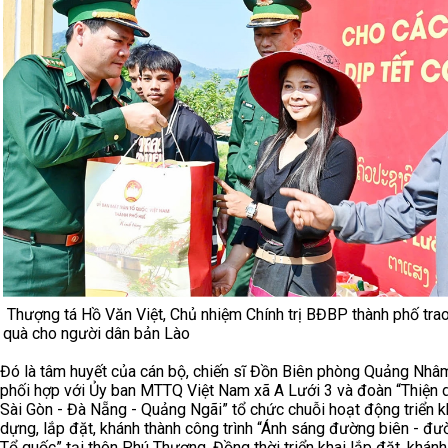
Thượng tá Hồ Văn Việt, Chủ nhiệm Chính trị BĐBP thành phố tra
quà cho người dân bản Lào
Đó là tâm huyết của cán bộ, chiến sĩ Đồn Biên phòng Quảng Nhâ
phối hợp với Ủy ban MTTQ Việt Nam xã A Lưới 3 và đoàn “Thiện 
Sài Gòn - Đà Nẵng - Quảng Ngãi” tổ chức chuỗi hoạt động triển k
dựng, lắp đặt, khánh thành công trình “Ánh sáng đường biên - đư
Tổ quốc” tại thôn Phú Thượng. Đồng thời triển khai lắp đặt, khánh