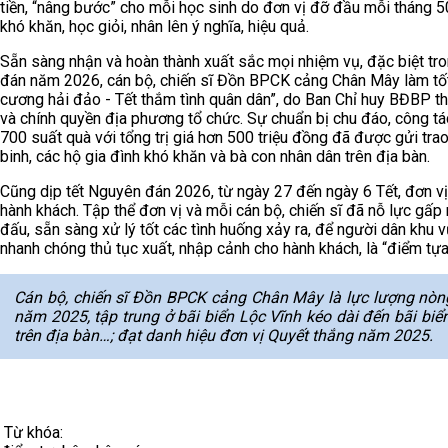
tiền, “nâng bước” cho mỗi học sinh do đơn vị đỡ đầu mỗi tháng 
khó khăn, học giỏi, nhân lên ý nghĩa, hiệu quả.
Sẵn sàng nhận và hoàn thành xuất sắc mọi nhiệm vụ, đặc biệt tro
đán năm 2026, cán bộ, chiến sĩ Đồn BPCK cảng Chân Mây làm tốt
cương hải đảo - Tết thắm tình quân dân”, do Ban Chỉ huy BĐBP 
và chính quyền địa phương tổ chức. Sự chuẩn bị chu đáo, công tác
700 suất quà với tổng trị giá hơn 500 triệu đồng đã được gửi t
binh, các hộ gia đình khó khăn và bà con nhân dân trên địa bàn.
Cũng dịp tết Nguyên đán 2026, từ ngày 27 đến ngày 6 Tết, đơn vị
hành khách. Tập thể đơn vị và mỗi cán bộ, chiến sĩ đã nỗ lực gấp 
đấu, sẵn sàng xử lý tốt các tình huống xảy ra, để người dân khu 
nhanh chóng thủ tục xuất, nhập cảnh cho hành khách, là “điểm tự
Cán bộ, chiến sĩ Đồn BPCK cảng Chân Mây là lực lượng nòng
năm 2025, tập trung ở bãi biển Lộc Vĩnh kéo dài đến bãi bi
trên địa bàn…; đạt danh hiệu đơn vị Quyết thắng năm 2025.
Từ khóa: