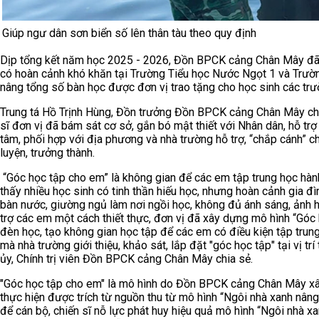
Giúp ngư dân sơn biển số lên thân tàu theo quy định
Dịp tổng kết năm học 2025 - 2026, Đồn BPCK cảng Chân Mây đã tr
có hoàn cảnh khó khăn tại Trường Tiểu học Nước Ngọt 1 và Trườ
nâng tổng số bàn học được đơn vị trao tặng cho học sinh các trư
Trung tá Hồ Trịnh Hùng, Đồn trưởng Đồn BPCK cảng Chân Mây cho b
sĩ đơn vị đã bám sát cơ sở, gắn bó mật thiết với Nhân dân, hỗ tr
tâm, phối hợp với địa phương và nhà trường hỗ trợ, “chắp cánh” 
luyện, trưởng thành.
“Góc học tập cho em” là không gian để các em tập trung học hành
thấy nhiều học sinh có tinh thần hiếu học, nhưng hoàn cảnh gia đ
bàn nước, giường ngủ làm nơi ngồi học, không đủ ánh sáng, ảnh
trợ các em một cách thiết thực, đơn vị đã xây dựng mô hình “Góc 
đèn học, tạo không gian học tập để các em có điều kiện tập trung
mà nhà trường giới thiệu, khảo sát, lắp đặt "góc học tập" tại vị t
ủy, Chính trị viên Đồn BPCK cảng Chân Mây chia sẻ.
"Góc học tập cho em" là mô hình do Đồn BPCK cảng Chân Mây xây 
thực hiện được trích từ nguồn thu từ mô hình “Ngôi nhà xanh nân
để cán bộ, chiến sĩ nỗ lực phát huy hiệu quả mô hình “Ngôi nhà xa