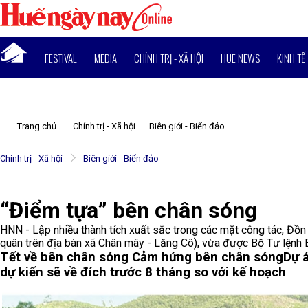
FESTIVAL
MEDIA
CHÍNH TRỊ - XÃ HỘI
HUE NEWS
KINH TẾ
Trang chủ
Chính trị - Xã hội
Biên giới - Biển đảo
Chính trị - Xã hội
Biên giới - Biển đảo
“Điểm tựa” bên chân sóng
HNN - Lập nhiều thành tích xuất sắc trong các mặt công tác, Đ
quân trên địa bàn xã Chân mây - Lăng Cô), vừa được Bộ Tư lệnh
Tết về bên chân sóng
Cảm hứng bên chân sóng
Dự 
dự kiến sẽ về đích trước 8 tháng so với kế hoạch