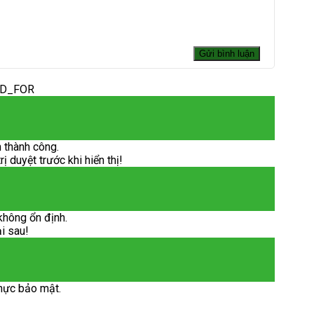
ED_FOR
 thành công.
 duyệt trước khi hiển thị!
không ổn định.
ại sau!
hực bảo mật.