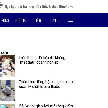
Bạn Đọc Gửi Bài
Đọc Báo Giấy Online
HueNews
I SỐNG
THỂ THAO
THẾ GIỚI
BẠN ĐỌC
 MỚI
Liên thông dữ liệu để không
“mất dấu” doanh nghiệp
Triển khai đồng bộ các giải pháp
quản lý chất lượng thuốc
Bộ Ngoại giao Mỹ mở rộng kiểm