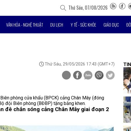
Thứ Sáu, 07/08/2026
VĂN HÓA - NGHỆ THUẬT
DU LỊCH
Y TẾ - SỨC KHỎE
GIÁO DỤC
ĐỜ
Thứ Sáu, 29/05/2026 17:43
(GMT+7)
TIN
ồn Biên phòng cửa khẩu (BPCK) cảng Chân Mây (đóng
 Bộ đội Biên phòng (BĐBP) tặng bằng khen.
án đê chắn sóng cảng Chân Mây giai đoạn 2