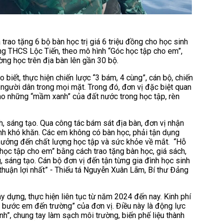
ao tặng 6 bộ bàn học trị giá 6 triệu đồng cho học sinh
ng THCS Lộc Tiến, theo mô hình “Góc học tập cho em”,
ờng học trên địa bàn lên gần 30 bộ.
iết, thực hiện chiến lược “3 bám, 4 cùng”, cán bộ, chiến
ợ người dân trong mọi mặt. Trong đó, đơn vị đặc biệt quan
cho những “mầm xanh” của đất nước trong học tập, rèn
, sáng tạo. Qua công tác bám sát địa bàn, đơn vị nhận
ình khó khăn. Các em không có bàn học, phải tận dụng
 hưởng đến chất lượng học tập và sức khỏe về mắt. “Hỗ
học tập cho em” bằng cách trao tặng bàn học, giá sách,
, sáng tạo. Cán bộ đơn vị đến tận từng gia đình học sinh
rí thuận lợi nhất” - Thiếu tá Nguyễn Xuân Lãm, Bí thư Đảng
dựng, thực hiện liên tục từ năm 2024 đến nay. Kinh phí
g bước em đến trường” của đơn vị. Điều này là động lực
nh”, chung tay làm sạch môi trường, biến phế liệu thành