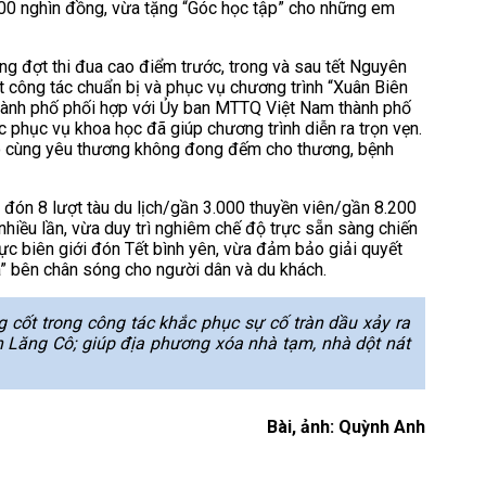
500 nghìn đồng, vừa tặng “Góc học tập” cho những em
ng đợt thi đua cao điểm trước, trong và sau tết Nguyên
 công tác chuẩn bị và phục vụ chương trình “Xuân Biên
thành phố phối hợp với Ủy ban MTTQ Việt Nam thành phố
 phục vụ khoa học đã giúp chương trình diễn ra trọn vẹn.
rao cùng yêu thương không đong đếm cho thương, bệnh
 đón 8 lượt tàu du lịch/gần 3.000 thuyền viên/gần 8.200
nhiều lần, vừa duy trì nghiêm chế độ trực sẵn sàng chiến
vực biên giới đón Tết bình yên, vừa đảm bảo giải quyết
a” bên chân sóng cho người dân và du khách.
 cốt trong công tác khắc phục sự cố tràn dầu xảy ra
ển Lăng Cô; giúp địa phương xóa nhà tạm, nhà dột nát
Bài, ảnh: Quỳnh Anh