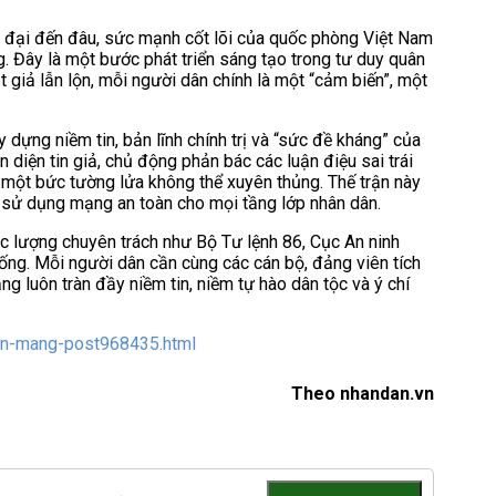
n đại đến đâu, sức mạnh cốt lõi của quốc phòng Việt Nam
g. Đây là một bước phát triển sáng tạo trong tư duy quân
t giả lẫn lộn, mỗi người dân chính là một “cảm biến”, một
 dựng niềm tin, bản lĩnh chính trị và “sức đề kháng” của
 diện tin giả, chủ động phản bác các luận điệu sai trái
có một bức tường lửa không thể xuyên thủng. Thế trận này
g sử dụng mạng an toàn cho mọi tầng lớp nhân dân.
c lượng chuyên trách như Bộ Tư lệnh 86, Cục An ninh
hống. Mỗi người dân cần cùng các cán bộ, đảng viên tích
g luôn tràn đầy niềm tin, niềm tự hào dân tộc và ý chí
ian-mang-post968435.html
Theo nhandan.vn