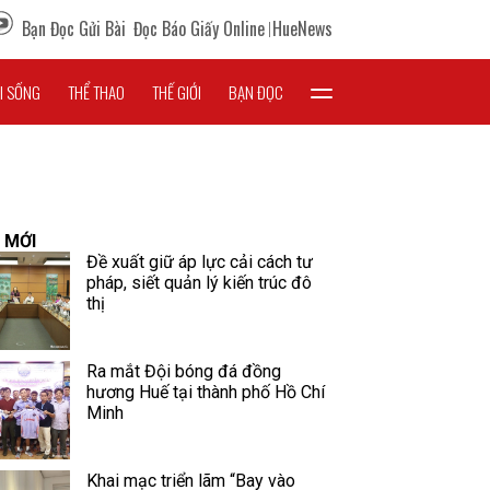
Bạn Đọc Gửi Bài
Đọc Báo Giấy Online
HueNews
I SỐNG
THỂ THAO
THẾ GIỚI
BẠN ĐỌC
 MỚI
Đề xuất giữ áp lực cải cách tư
pháp, siết quản lý kiến trúc đô
thị
Ra mắt Đội bóng đá đồng
hương Huế tại thành phố Hồ Chí
Minh
Khai mạc triển lãm “Bay vào