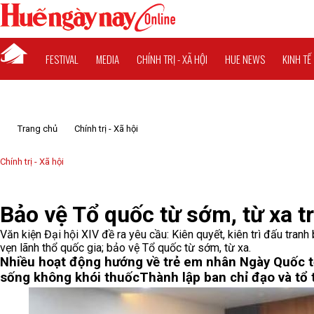
FESTIVAL
MEDIA
CHÍNH TRỊ - XÃ HỘI
HUE NEWS
KINH TẾ
Trang chủ
Chính trị - Xã hội
Chính trị - Xã hội
Bảo vệ Tổ quốc từ sớm, từ xa 
Văn kiện Đại hội XIV đề ra yêu cầu: Kiên quyết, kiên trì đấu tran
vẹn lãnh thổ quốc gia; bảo vệ Tổ quốc từ sớm, từ xa.
Nhiều hoạt động hướng về trẻ em nhân Ngày Quốc t
sống không khói thuốc
Thành lập ban chỉ đạo và tổ