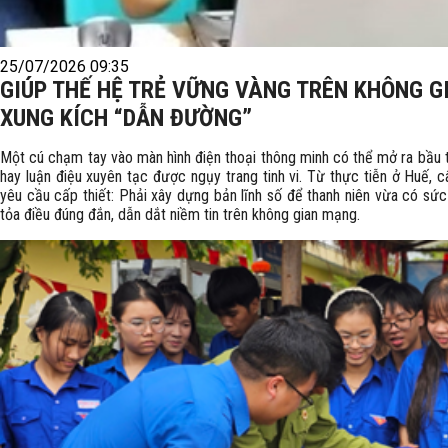
25/07/2026 09:35
GIÚP THẾ HỆ TRẺ VỮNG VÀNG TRÊN KHÔNG GI
XUNG KÍCH “DẪN ĐƯỜNG”
Một cú chạm tay vào màn hình điện thoại thông minh có thể mở ra bầu tr
hay luận điệu xuyên tạc được ngụy trang tinh vi. Từ thực tiễn ở Huế, 
yêu cầu cấp thiết: Phải xây dựng bản lĩnh số để thanh niên vừa có sức
tỏa điều đúng đắn, dẫn dắt niềm tin trên không gian mạng.