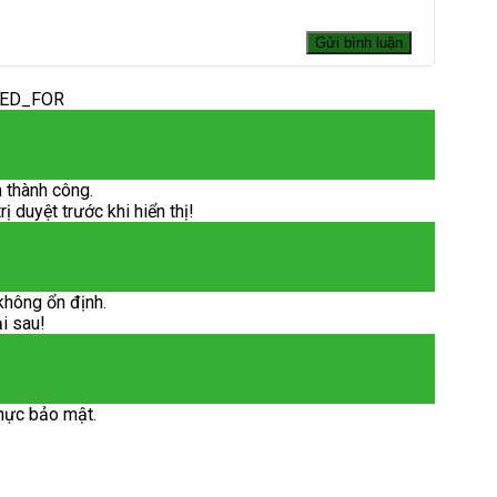
DED_FOR
 thành công.
 duyệt trước khi hiển thị!
không ổn định.
ại sau!
hực bảo mật.