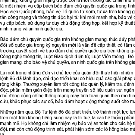
Hiện nay, không gian mạng được coi là môi trường tác chiến thứ
là một nhiệm vụ cấp bách bảo đảm chủ quyền quốc gia trong tình
Học viện Quốc phòng, bảo vệ Tổ quốc từ sớm, từ xa trên không g
tấn công mạng và thông tin độc hại từ khi mới manh nha, bảo vệ ch
vụ cấp bách, sử dụng tư duy chủ động tổng hợp, kết hợp kỹ thuậ
ninh mạng và an ninh quốc gia.
Bảo đảm chủ quyền quốc gia trên không gian mạng, thúc đẩy phát
đổi số quốc gia trong kỷ nguyên mới là vấn đề cấp thiết, có tầm 
trương, quyết sách về bảo đảm chủ quyền quốc gia trên không gi
Công nghệ thông tin, Luật Giao dịch điện tử; Luật Viễn thông... 
gian mạng, cho bảo vệ chủ quyền, an ninh quốc gia trên không gi
Là một trong những đơn vị chủ lực của quân đội thực hiện nhiệm
lệnh 86 đã lãnh đạo, chỉ đạo triển khai có hiệu quả các giải pháp
rộng khắp. Thường xuyên làm tốt công tác quản lý, kiểm tra, đánh g
độc, phần mềm gián điệp trên mạng truyền số liệu quân sự, ngăn chặ
chủ động củng cố hệ thống mạng máy tính toàn quân theo mô hìn
cứu, khắc phục các sự cố, bảo đảm hoạt động thông suốt cho m
Những năm qua, Bộ Tư lệnh 86 đã phát triển, trở thành một lực lượ
trên mặt trận không tiếng súng này là trí tuệ, là các hệ thống p
mạnh mẽ. Họ không chỉ làm nhiệm vụ bảo vệ an toàn cho các hệ t
đội, mà còn chủ động trinh sát, phát hiện sớm các lỗ hổng bảo m
tế.