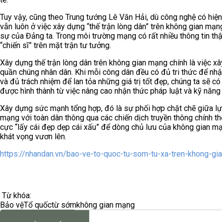
Tuy vậy, cũng theo Trung tướng Lê Văn Hải, dù công nghệ có hiệ
vẫn luôn ở việc xây dựng “thế trận lòng dân” trên không gian mạn
sự của Đảng ta. Trong môi trường mạng có rất nhiều thông tin thậ
“chiến sĩ” trên mặt trận tư tưởng.
Xây dựng thế trận lòng dân trên không gian mạng chính là việc xây
quần chúng nhân dân. Khi mỗi công dân đều có đủ tri thức để nhận
và đủ trách nhiệm để lan tỏa những giá trị tốt đẹp, chúng ta sẽ 
được hình thành từ việc nâng cao nhận thức pháp luật và kỹ năn
Xây dựng sức mạnh tổng hợp, đó là sự phối hợp chặt chẽ giữa lự
mạng với toàn dân thông qua các chiến dịch truyền thông chính t
cực “lấy cái đẹp dẹp cái xấu” để dòng chủ lưu của không gian mạn
khát vọng vươn lên.
https://nhandan.vn/bao-ve-to-quoc-tu-som-tu-xa-tren-khong-g
Từ khóa:
Bảo vệ
Tổ quốc
từ sớm
không gian mạng