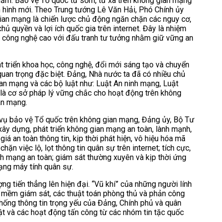
 năm. Bảo vệ Tổ quốc từ sớm, từ xa trên không gian mạng
 hình mới. Theo Trung tướng Lê Văn Hải, Phó Chính ủy
ian mạng là chiến lược chủ động ngăn chặn các nguy cơ,
ủ quyền và lợi ích quốc gia trên internet. Đây là nhiệm
t công nghệ cao với đấu tranh tư tưởng nhằm giữ vững an
 triển khoa học, công nghệ, đổi mới sáng tạo và chuyển
quan trọng đặc biệt. Đảng, Nhà nước ta đã có nhiều chủ
an mạng và các bộ luật như: Luật An ninh mạng, Luật
Đó là cơ sở pháp lý vững chắc cho hoạt động trên không
an mạng.
 vụ bảo vệ Tổ quốc trên không gian mạng, Đảng ủy, Bộ Tư
 xây dựng, phát triển không gian mạng an toàn, lành mạnh,
iá an toàn thông tin, kịp thời phát hiện, vô hiệu hóa mã
n việc lộ, lọt thông tin quân sự trên internet; tích cực,
h mạng an toàn; giám sát thường xuyên và kịp thời ứng
ạng máy tính quân sự.
ng tiến thẳng lên hiện đại. “Vũ khí” của những người lính
hần mềm giám sát, các thuật toán phòng thủ và phản công
hống thông tin trọng yếu của Đảng, Chính phủ và quân
ật và các hoạt động tấn công từ các nhóm tin tặc quốc