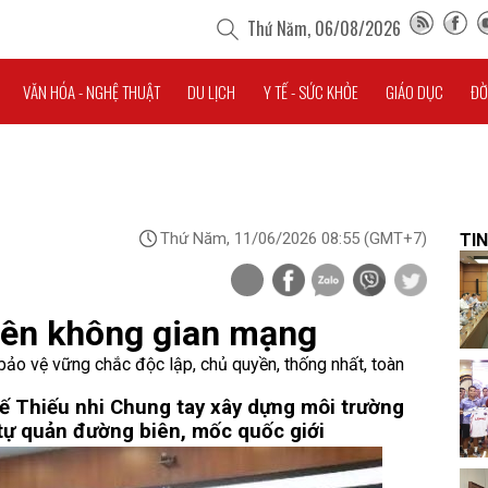
Thứ Năm, 06/08/2026
VĂN HÓA - NGHỆ THUẬT
DU LỊCH
Y TẾ - SỨC KHỎE
GIÁO DỤC
ĐỜ
Thứ Năm, 11/06/2026 08:55
(GMT+7)
TIN
trên không gian mạng
h bảo vệ vững chắc độc lập, chủ quyền, thống nhất, toàn
ế Thiếu nhi
Chung tay xây dựng môi trường
 tự quản đường biên, mốc quốc giới