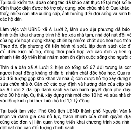
Tại buổi kiểm tra, đoàn công tác đã khảo sát thực tế tại một số h
đình thuộc diện được hỗ trợ xây dựng, sửa chữa nhà ở. Qua khảo
thấy, nhiều căn nhà xuống cấp, ảnh hưởng đến đời sống và sinh 
các hộ dân.
Làm việc với UBND xã A Lưới 2, lãnh đạo địa phương đã báo 
hình triển khai chương trình hỗ trợ xóa nhà tạm, nhà dột nát đối v
của người hoạt động kháng chiến bị nhiễm chất độc hóa học trên
Theo đó, địa phương đã tiến hành rà soát, lập danh sách các đ
đủ điều kiện hỗ trợ, đồng thời phối hợp với các đơn vị liên 
nhanh tiến độ triển khai nhằm sớm ổn định cuộc sống cho người 
Trên địa bàn xã A Lưới 2 hiện có tổng số 67 đối tượng là co
người hoạt động kháng chiến bị nhiễm chất độc hóa học. Qua rà
30 đối tượng gặp khó khăn về nhà ở, cần được hỗ trợ xây dựng 
sửa chữa nhà ở. Căn cứ các quy định và hướng dẫn của cấp tr
xã A Lưới 2 đã lập danh sách và ban hành quyết định phê duyệ
cho 30 hộ này. Cụ thể, xây dựng nhà mới cho 10 hộ và sửa nhà c
với tổng kinh phí thực hiện hỗ trợ 1,2 tỷ đồng.
Tại buổi làm việc, Phó Chủ tịch UBND thành phố Nguyễn Văn 
nhận và đánh giá cao nỗ lực, trách nhiệm của chính quyền đị
cùng các đơn vị liên quan trong triển khai chương trình xóa nhà
dột nát cho các đối tượng chính sách.