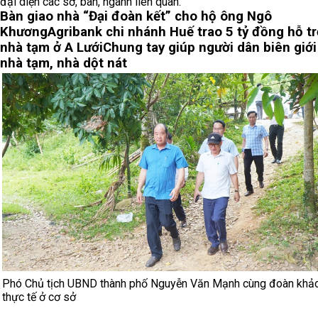
đại diện các sở, ban, ngành liên quan.
Bàn giao nhà “Đại đoàn kết” cho hộ ông Ngô
Khương
Agribank chi nhánh Huế trao 5 tỷ đồng hỗ t
nhà tạm ở A Lưới
Chung tay giúp người dân biên giới
nhà tạm, nhà dột nát
Phó Chủ tịch UBND thành phố Nguyễn Văn Mạnh cùng đoàn khảo
thực tế ở cơ sở