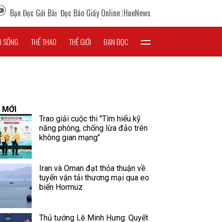
Bạn Đọc Gửi Bài
Đọc Báo Giấy Online
HueNews
I SỐNG
THỂ THAO
THẾ GIỚI
BẠN ĐỌC
 MỚI
Trao giải cuộc thi "Tìm hiểu kỹ
năng phòng, chống lừa đảo trên
không gian mạng"
Iran và Oman đạt thỏa thuận về
tuyến vận tải thương mại qua eo
biển Hormuz
Thủ tướng Lê Minh Hưng: Quyết