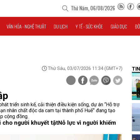
Thứ Năm, 06/08/2026
VĂN HÓA - NGHỆ THUẬT
DU LỊCH
Y TẾ - SỨC KHỎE
GIÁO DỤC
ĐỜ
Thứ Sáu, 03/07/2026 11:34
(GMT+7)
TIN
ập
át triển sinh kế, cải thiện điều kiện sống, dự án “Hỗ trợ
nạn nhân chất độc da cam tại thành phố Huế” đang tạo
ập cộng đồng.
i cho người khuyết tật
Nỗ lực vì người khiếm