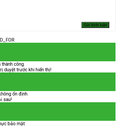
ED_FOR
 thành công.
 duyệt trước khi hiển thị!
không ổn định.
ại sau!
hực bảo mật.