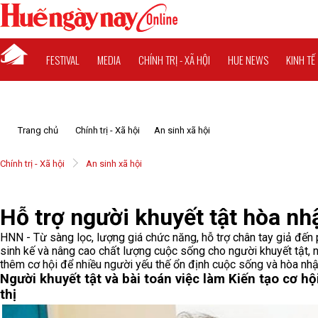
FESTIVAL
MEDIA
CHÍNH TRỊ - XÃ HỘI
HUE NEWS
KINH TẾ
Trang chủ
Chính trị - Xã hội
An sinh xã hội
Chính trị - Xã hội
An sinh xã hội
Hỗ trợ người khuyết tật hòa nh
HNN - Từ sàng lọc, lượng giá chức năng, hỗ trợ chân tay giả đến ph
sinh kế và nâng cao chất lượng cuộc sống cho người khuyết tật, 
thêm cơ hội để nhiều người yếu thế ổn định cuộc sống và hòa nh
Người khuyết tật và bài toán việc làm
Kiến tạo cơ hộ
thị