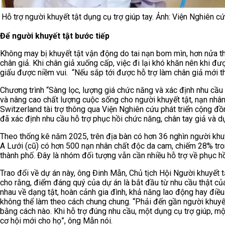
Hỗ trợ người khuyết tật dụng cụ trợ giúp tay. Ảnh: Viện Nghiên c
Để người khuyết tật bước tiếp
Không may bị khuyết tật vận động do tai nạn bom mìn, hơn nửa th
chân giả. Khi chân giả xuống cấp, việc đi lại khó khăn nên khi 
giấu được niềm vui. “Nếu sắp tới được hỗ trợ làm chân giả mới thì 
Chương trình “Sàng lọc, lượng giá chức năng và xác định nhu cầu 
và nâng cao chất lượng cuộc sống cho người khuyết tật, nạn nhâ
Switzerland tài trợ thông qua Viện Nghiên cứu phát triển cộng đ
đã xác định nhu cầu hỗ trợ phục hồi chức năng, chân tay giả và dụ
Theo thống kê năm 2025, trên địa bàn có hơn 36 nghìn người khu
A Lưới (cũ) có hơn 500 nạn nhân chất độc da cam, chiếm 28% tr
thành phố. Đây là nhóm đối tượng vẫn cần nhiều hỗ trợ về phục hồ
Trao đổi về dự án này, ông Đinh Mẫn, Chủ tịch Hội Người khuyết t
cho rằng, điểm đáng quý của dự án là bắt đầu từ nhu cầu thật củ
nhau về dạng tật, hoàn cảnh gia đình, khả năng lao động hay điều 
không thể làm theo cách chung chung. “Phải đến gần người khuyết t
bằng cách nào. Khi hỗ trợ đúng nhu cầu, một dụng cụ trợ giúp, mộ
cơ hội mới cho họ”, ông Mẫn nói.