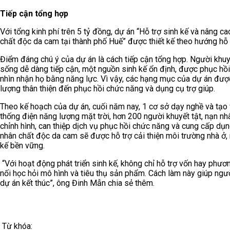
Tiếp cận tổng hợp
Với tổng kinh phí trên 5 tỷ đồng, dự án “Hỗ trợ sinh kế và nâng c
chất độc da cam tại thành phố Huế” được thiết kế theo hướng hỗ trợ
Điểm đáng chú ý của dự án là cách tiếp cận tổng hợp. Người khu
sống dễ dàng tiếp cận, một nguồn sinh kế ổn định, được phục hồ
nhìn nhận họ bằng năng lực. Vì vậy, các hạng mục của dự án được 
lượng thân thiện đến phục hồi chức năng và dụng cụ trợ giúp.
Theo kế hoạch của dự án, cuối năm nay, 1 cơ sở dạy nghề và tạo 
thống điện năng lượng mặt trời, hơn 200 người khuyết tật, nạn n
chỉnh hình, can thiệp dịch vụ phục hồi chức năng và cung cấp dụng
nhân chất độc da cam sẽ được hỗ trợ cải thiện môi trường nhà ở, n
kế bền vững.
“Với hoạt động phát triển sinh kế, không chỉ hỗ trợ vốn hay phươn
nối học hỏi mô hình và tiêu thụ sản phẩm. Cách làm này giúp ngườ
dự án kết thúc”, ông Đinh Mẫn chia sẻ thêm.
Từ khóa: