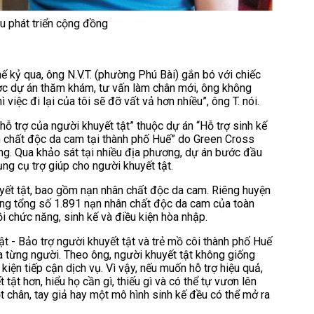
ứu phát triển cộng đồng
ế kỷ qua, ông N.V.T. (phường Phú Bài) gắn bó với chiếc
được dự án thăm khám, tư vấn làm chân mới, ông không
việc đi lại của tôi sẽ đỡ vất vả hơn nhiều”, ông T. nói.
hỗ trợ của người khuyết tật” thuộc dự án “Hỗ trợ sinh kế
n chất độc da cam tại thành phố Huế” do Green Cross
ồng. Qua khảo sát tại nhiều địa phương, dự án bước đầu
ng cụ trợ giúp cho người khuyết tật.
yết tật, bao gồm nạn nhân chất độc da cam. Riêng huyện
ong tổng số 1.891 nạn nhân chất độc da cam của toàn
i chức năng, sinh kế và điều kiện hòa nhập.
ật - Bảo trợ người khuyết tật và trẻ mồ côi thành phố Huế
a từng người. Theo ông, người khuyết tật không giống
kiện tiếp cận dịch vụ. Vì vậy, nếu muốn hỗ trợ hiệu quả,
ật hơn, hiểu họ cần gì, thiếu gì và có thể tự vươn lên
t chân, tay giả hay một mô hình sinh kế đều có thể mở ra