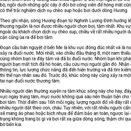
bộ, ngồi dưới những gốc cây ở đôi bờ công viên để hóng mát cũ
có thể trải nghiệm dịch vụ chèo sup hoặc bơi dưới dòng Hương.
Theo ghi nhận, sông Hương đoạn từ Nghinh Lương Đình hướng l
thượng nguồn là nơi được nhiều người chọn bơi, tắm nhất. Khu vự
ngoài du khách chọn dịch vụ chèo sup, chiều về rất nhiều người d
cận cũng ùa ra để bơi tắm.
Đoạn cầu bán nguyệt ở bến Me là khu vực đông đúc nhất và là nơ
xảy ra đuối nước. Mới nhất, vào chiều đầu tháng 8, một nam thiếu
cùng nhóm bạn ra đây tắm và đã bị đuối nước. Nhóm bạn khi phát
người bạn mất tích đã hô hoán, cầu cứu mọi người gần đó. Nhận
thông tin, lực lượng chức năng đã đến hiện trường và đã tìm kiế
thi thể nạn nhân sau đó. Trước đó, khúc sông này cũng xảy ra mộ
tai nạn đuối nước thương tâm.
Nhiều người dân thường xuyên ra tắm khúc sông này cho hay, đây
vực ngay trung tâm, mực nước không quá sâu nên thuận tiện cho 
bơi tắm. Thời điểm sau 16h mỗi ngày, lượng người đổ về đây rất
nhiều người dắt theo con, cháu. Tuy nhiên, với rất nhiều người cẩn
sẽ mang áo phao hoặc bịch nhựa để đảm bảo an toàn, ngược lại 
trạng không trang bị gì và bơi rất xa giữa dòng sông, thậm chí qu
bờ bên kia.