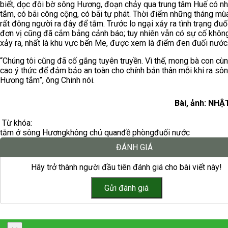
biết, dọc đôi bờ sông Hương, đoạn chảy qua trung tâm Huế có nh
tắm, có bãi công cộng, có bãi tự phát. Thời điểm những tháng mù
rất đông người ra đây để tắm. Trước lo ngại xảy ra tình trạng đuố
đơn vị cũng đã cắm bảng cảnh báo; tuy nhiên vẫn có sự cố khô
xảy ra, nhất là khu vực bến Me, được xem là điểm đen đuối nước
“Chúng tôi cũng đã cố gắng tuyên truyền. Vì thế, mong bà con cù
cao ý thức để đảm bảo an toàn cho chính bản thân mỗi khi ra sô
Hương tắm”, ông Chinh nói.
Bài, ảnh: NH
Từ khóa:
tắm ở sông Hương
không chủ quan
đề phòng
đuối nước
ĐÁNH GIÁ
Hãy trở thành người đầu tiên đánh giá cho bài viết này!