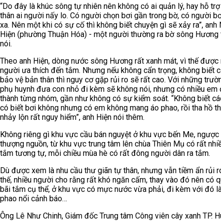
“Do đây là khúc sông tự nhiên nên không có ai quản lý, hay hỗ trợ
thân ai người nấy lo. Có người chọn bơi gần trong bờ, có người bơi
xa. Nên một khi có sự cố thì không biết chuyện gì sẽ xảy ra”, anh
Hiện (phường Thuận Hóa) - một người thường ra bờ sông Hương 
nói.
Theo anh Hiện, dòng nước sông Hương rất xanh mát, vì thế được 
người ưa thích đến tắm. Nhưng nếu không cẩn trọng, không biết 
bảo vệ bản thân thì nguy cơ gặp rủi ro sẽ rất cao. Với những trư
phụ huynh đưa con nhỏ đi kèm sẽ không nói, nhưng có nhiều em 
thành từng nhóm, gần như không có sự kiểm soát. “Không biết c
có biết bơi không nhưng có em không mang áo phao, rồi tha hồ th
nhảy lộn rất nguy hiểm”, anh Hiện nói thêm.
Không riêng gì khu vực cầu bán nguyệt ở khu vực bến Me, ngược
thượng nguồn, từ khu vực trung tâm lên chùa Thiên Mụ có rất nhiề
tắm tương tự, mỗi chiều mùa hè có rất đông người dân ra tắm.
Dù được xem là nhu cầu thư giãn tự thân, nhưng vẫn tiềm ẩn rủi ro
thế, nhiều người cho rằng rất khó ngăn cấm, thay vào đó nên có q
bãi tắm cụ thể, ở khu vực có mực nước vừa phải, đi kèm với đó l
phao nổi cảnh báo…
Ông Lê Như Chinh, Giám đốc Trung tâm Công viên cây xanh TP. H