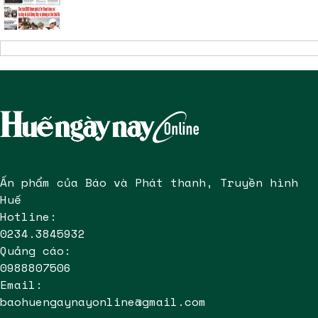
Ấn phẩm của Báo và Phát thanh, Truyền hình
Huế
Hotline:
0234.3845932
Quảng cáo:
0988807506
Email:
baohuengaynayonline@gmail.com