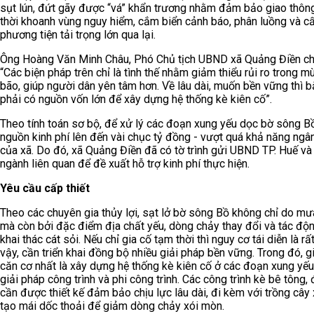
sụt lún, đứt gãy được “vá” khẩn trương nhằm đảm bảo giao thôn
thời khoanh vùng nguy hiểm, cắm biển cảnh báo, phân luồng và 
phương tiện tải trọng lớn qua lại.
Ông Hoàng Văn Minh Châu, Phó Chủ tịch UBND xã Quảng Điền cho
“Các biện pháp trên chỉ là tình thế nhằm giảm thiểu rủi ro trong 
bão, giúp người dân yên tâm hơn. Về lâu dài, muốn bền vững thì b
phải có nguồn vốn lớn để xây dựng hệ thống kè kiên cố”.
Theo tính toán sơ bộ, để xử lý các đoạn xung yếu dọc bờ sông B
nguồn kinh phí lên đến vài chục tỷ đồng - vượt quá khả năng ngâ
của xã. Do đó, xã Quảng Điền đã có tờ trình gửi UBND TP. Huế và
ngành liên quan để đề xuất hỗ trợ kinh phí thực hiện.
Yêu cầu cấp thiết
Theo các chuyên gia thủy lợi, sạt lở bờ sông Bồ không chỉ do mưa
mà còn bởi đặc điểm địa chất yếu, dòng chảy thay đổi và tác độ
khai thác cát sỏi. Nếu chỉ gia cố tạm thời thì nguy cơ tái diễn là rất
vậy, cần triển khai đồng bộ nhiều giải pháp bền vững. Trong đó, g
căn cơ nhất là xây dựng hệ thống kè kiên cố ở các đoạn xung yếu
giải pháp công trình và phi công trình. Các công trình kè bê tông,
cần được thiết kế đảm bảo chịu lực lâu dài, đi kèm với trồng cây 
tạo mái dốc thoải để giảm dòng chảy xói mòn.