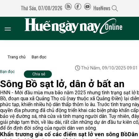
Thứ Sáu, 07/08/2026
HueNews
Trang chủ
Bạn đọc
Thứ Năm, 09/10/2025 09:01
Bạn đọc
Chia sẻ
Sông Bồ sạt lở, dân ở bất an
HNN - Mới đầu mùa mưa bão năm 2025 nhưng tình trạng sạt lở 
Bồ, đoạn qua xã Quảng Thọ cũ (nay thuộc xã Quảng Điền) lại diễn
phức tạp, khiến nhiều hộ dân thấp thỏm lo âu. Trước tình trạng này
quyền địa phương đã chủ động triển khai các biện pháp khẩn cấ
bảo vệ đường sá, nhà cửa và tính mạng người dân. Tuy nhiên, đây 
giải pháp tạm thời, về lâu dài, rất cần những dự án đầu tư kiên cố
để ổn định đời sống của người dân ven sông.
Khẩn trương gia cố các điểm sạt lở ven sông Bồ
Dân 