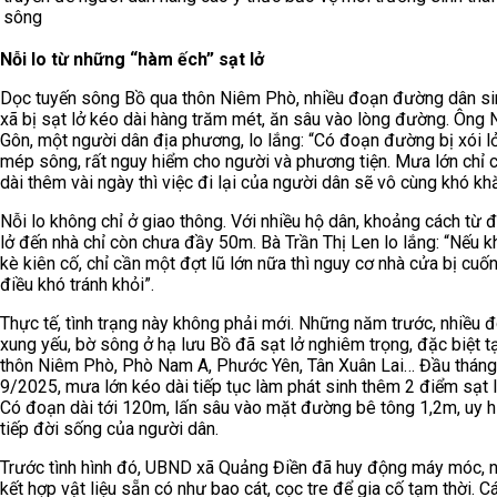
sông
Nỗi lo từ những “hàm ếch” sạt lở
Dọc tuyến sông Bồ qua thôn Niêm Phò, nhiều đoạn đường dân sin
xã bị sạt lở kéo dài hàng trăm mét, ăn sâu vào lòng đường. Ông
Gôn, một người dân địa phương, lo lắng: “Có đoạn đường bị xói lở
mép sông, rất nguy hiểm cho người và phương tiện. Mưa lớn chỉ 
dài thêm vài ngày thì việc đi lại của người dân sẽ vô cùng khó khă
Nỗi lo không chỉ ở giao thông. Với nhiều hộ dân, khoảng cách từ 
lở đến nhà chỉ còn chưa đầy 50m. Bà Trần Thị Len lo lắng: “Nếu 
kè kiên cố, chỉ cần một đợt lũ lớn nữa thì nguy cơ nhà cửa bị cuốn 
điều khó tránh khỏi”.
Thực tế, tình trạng này không phải mới. Những năm trước, nhiều 
xung yếu, bờ sông ở hạ lưu Bồ đã sạt lở nghiêm trọng, đặc biệt t
thôn Niêm Phò, Phò Nam A, Phước Yên, Tân Xuân Lai… Đầu tháng
9/2025, mưa lớn kéo dài tiếp tục làm phát sinh thêm 2 điểm sạt l
Có đoạn dài tới 120m, lấn sâu vào mặt đường bê tông 1,2m, uy h
tiếp đời sống của người dân.
Trước tình hình đó, UBND xã Quảng Điền đã huy động máy móc, n
kết hợp vật liệu sẵn có như bao cát, cọc tre để gia cố tạm thời. 