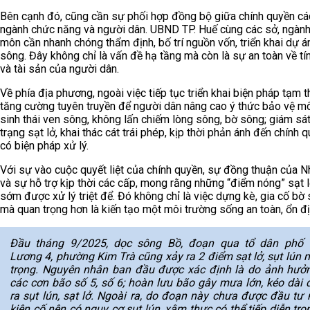
Bên cạnh đó, cũng cần sự phối hợp đồng bộ giữa chính quyền cá
ngành chức năng và người dân. UBND TP. Huế cùng các sở, ngàn
môn cần nhanh chóng thẩm định, bố trí nguồn vốn, triển khai dự á
sông. Đây không chỉ là vấn đề hạ tầng mà còn là sự an toàn về t
và tài sản của người dân.
Về phía địa phương, ngoài việc tiếp tục triển khai biện pháp tạm t
tăng cường tuyên truyền để người dân nâng cao ý thức bảo vệ m
sinh thái ven sông, không lấn chiếm lòng sông, bờ sông; giám sát
trạng sạt lở, khai thác cát trái phép, kịp thời phản ánh đến chính 
có biện pháp xử lý.
Với sự vào cuộc quyết liệt của chính quyền, sự đồng thuận của 
và sự hỗ trợ kịp thời các cấp, mong rằng những “điểm nóng” sạt 
sớm được xử lý triệt để. Đó không chỉ là việc dựng kè, gia cố bờ 
mà quan trọng hơn là kiến tạo một môi trường sống an toàn, ổn đị
Đầu tháng 9/2025, dọc sông Bồ, đoạn qua tổ dân phố
Lương 4, phường Kim Trà cũng xảy ra 2 điểm sạt lở, sụt lún 
trọng. Nguyên nhân ban đầu được xác định là do ảnh hưở
các cơn bão số 5, số 6; hoàn lưu bão gây mưa lớn, kéo dài 
ra sụt lún, sạt lở. Ngoài ra, do đoạn này chưa được đầu tư 
kiên cố nên có nguy cơ sụt lún, xâm thực có thể tiếp diễn tro