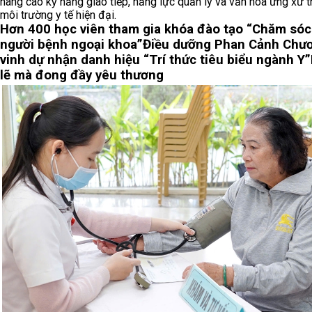
nâng cao kỹ năng giao tiếp, năng lực quản lý và văn hóa ứng xử t
môi trường y tế hiện đại.
Hơn 400 học viên tham gia khóa đào tạo “Chăm sóc
người bệnh ngoại khoa”
Điều dưỡng Phan Cảnh Chư
vinh dự nhận danh hiệu “Trí thức tiêu biểu ngành Y”
lẽ mà đong đầy yêu thương