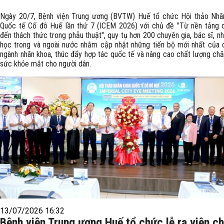
Ngày 20/7, Bệnh viện Trung ương (BVTW) Huế tổ chức Hội thảo Nhã
Quốc tế Cố đô Huế lần thứ 7 (ICEM 2026) với chủ đề "Từ nền tảng 
đến thách thức trong phẫu thuật", quy tụ hơn 200 chuyên gia, bác sĩ, n
học trong và ngoài nước nhằm cập nhật những tiến bộ mới nhất của 
ngành nhãn khoa, thúc đẩy hợp tác quốc tế và nâng cao chất lượng ch
sức khỏe mắt cho người dân.
13/07/2026 16:32
Bệnh viện Trung ương Huế tổ chức lễ ra viện c