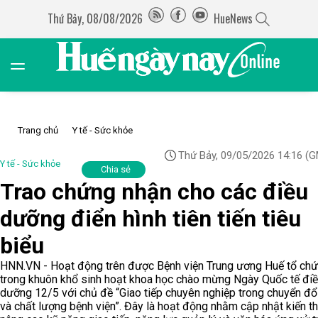
Thứ Bảy, 08/08/2026
HueNews
Trang chủ
Y tế - Sức khỏe
Thứ Bảy, 09/05/2026 14:16
(G
Y tế - Sức khỏe
Chia sẻ
Trao chứng nhận cho các điều
dưỡng điển hình tiên tiến tiêu
biểu
HNN.VN - Hoạt động trên được Bệnh viện Trung ương Huế tổ ch
trong khuôn khổ sinh hoạt khoa học chào mừng Ngày Quốc tế đi
dưỡng 12/5 với chủ đề “Giao tiếp chuyên nghiệp trong chuyển đổ
và chất lượng bệnh viện”. Đây là hoạt động nhằm cập nhật kiến th