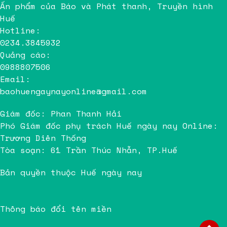
Ấn phẩm của Báo và Phát thanh, Truyền hình
Huế
Hotline:
0234.3845932
Quảng cáo:
0988807506
Email:
baohuengaynayonline@gmail.com
Giám đốc: Phan Thanh Hải
Phó Giám đốc phụ trách Huế ngày nay Online:
Trương Diên Thống
Tòa soạn: 61 Trần Thúc Nhẫn, TP.Huế
Bản quyền thuộc Huế ngày nay
Thông báo đổi tên miền