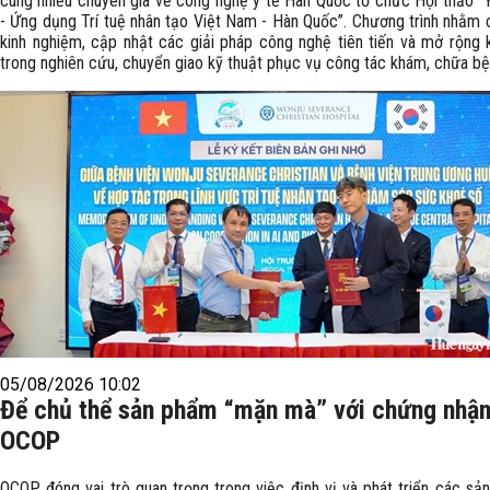
cùng nhiều chuyên gia về công nghệ y tế Hàn Quốc tổ chức Hội thảo “
- Ứng dụng Trí tuệ nhân tạo Việt Nam - Hàn Quốc”. Chương trình nhằm 
kinh nghiệm, cập nhật các giải pháp công nghệ tiên tiến và mở rộng 
trong nghiên cứu, chuyển giao kỹ thuật phục vụ công tác khám, chữa bệ
05/08/2026 10:02
Để chủ thể sản phẩm “mặn mà” với chứng nhậ
OCOP
OCOP đóng vai trò quan trọng trong việc định vị và phát triển các s