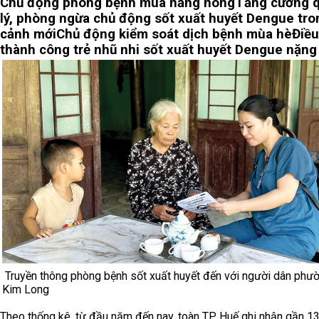
Chủ động phòng bệnh mùa nắng nóng
Tăng cường 
lý, phòng ngừa chủ động sốt xuất huyết Dengue tro
cảnh mới
Chủ động kiểm soát dịch bệnh mùa hè
Điều
thành công trẻ nhũ nhi sốt xuất huyết Dengue nặng
Truyền thông phòng bệnh sốt xuất huyết đến với người dân phư
Kim Long
Theo thống kê, từ đầu năm đến nay, toàn TP. Huế ghi nhận gần 1