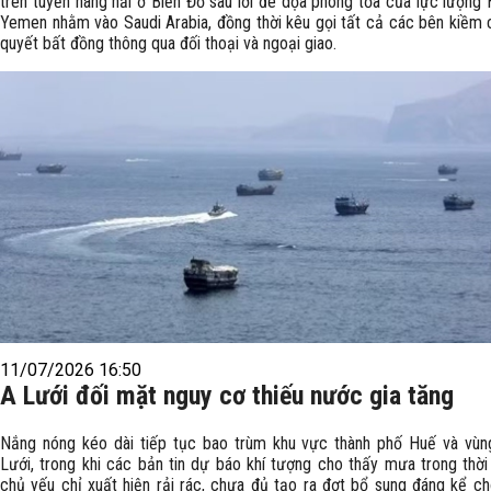
trên tuyến hàng hải ở Biển Đỏ sau lời đe dọa phong tỏa của lực lượng 
Yemen nhằm vào Saudi Arabia, đồng thời kêu gọi tất cả các bên kiềm c
quyết bất đồng thông qua đối thoại và ngoại giao.
11/07/2026 16:50
A Lưới đối mặt nguy cơ thiếu nước gia tăng
Nắng nóng kéo dài tiếp tục bao trùm khu vực thành phố Huế và vùn
Lưới, trong khi các bản tin dự báo khí tượng cho thấy mưa trong thời 
chủ yếu chỉ xuất hiện rải rác, chưa đủ tạo ra đợt bổ sung đáng kể c