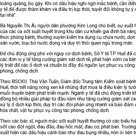
loăng quăng, bọ gậy. Khi có dấu hiệu nghi ngờ mắc bệnh, cần đế
y tế để được thăm khám và điều trị kịp thời, tuyệt đối không tự ý đ
tại nhà”.
Bà Nguyễn Thị Ái, người dân phường Kim Long cho biết, sự xuất 
của các ca sốt xuất huyết trong khu dân cư khiến gia đình bà nân
thức phòng bệnh, thường xuyên kiểm tra dụng cụ chứa nước, dọn
sân vườn, loại bỏ nước đọng và duy trì thói quen ngủ trong màn.
Để chủ động ứng phó với nguy cơ dịch bệnh, Sở Y tế TP. Huế đã 
các đơn vị y tế tăng cường giám sát dịch tễ, phát hiện sớm ca bệ
lý triệt để các ổ dịch và chuẩn bị đầy đủ nguồn lực phục vụ công
phòng, chống dịch.
Theo BSCKII. Thái Văn Tuấn, Giám đốc Trung tâm Kiểm soát bệnh 
Huế, thời tiết nắng nóng xen kẽ những đợt mưa là điều kiện lý tư
muỗi truyền bệnh phát triển mạnh. Ngành y tế đã chủ động triển k
đồng bộ nhiều giải pháp từ đầu năm như tăng cường giám sát ca
xử lý ổ dịch kịp thời, duy trì các đội phản ứng nhanh và bảo đảm
hóa chất, vật tư phục vụ công tác phòng, chống dịch.
Theo các bác sĩ, người mắc sốt xuất huyết thường có các biểu hi
sốt cao đột ngột, đau đầu, đau hốc mắt, đau cơ, phát ban. Trườn
xuất hiện các dấu hiệu cảnh báo như đau bụng nhiều, nôn ói liên t