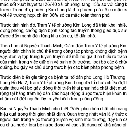
mắc sốt xuất huyết tại 26/40 xã, phường, tăng 15% so với cùng 
trước. Trong đó, phường Kim Long là địa phương có số ca mắc c
với 49 trường hợp, chiếm 38% số ca mắc toàn thành phố.
Trước tình hình đó, Trạm Y tế phường Kim Long đã triển khai nhiề
động phòng, chống dịch bệnh. Công tác truyền thông giáo dục s
được đẩy mạnh đến từng khu dân cư, tổ dân phố.
Theo bác sĩ Nguyễn Thanh Minh, Giám đốc Trạm Y tế phường Kim
người dân chính là chủ thể trong công tác phòng, chống dịch bệnh
vậy, đơn vị tập trung tuyên truyền để mỗi hộ gia đình hiểu rõ trác
của mình trong việc giữ gìn vệ sinh môi trường, loại bỏ các ổ chứ
quăng, bọ gậy và chủ động thực hiện các biện pháp phòng bệnh.
Trước diễn biến gia tăng ca bệnh tại tổ dân phố Long Hồ Thượng 
Long Hồ Hạ 2, Trạm Y tế phường Kim Long đã tổ chức nhiều đợt 
quân thau vét bọ gậy, đồng thời triển khai phun hóa chất diệt muỗ
rộng tại hàng trăm hộ dân. Các hoạt động được thực hiện khẩn t
nhằm cắt đứt nguồn lây truyền bệnh trong cộng đồng.
Bác sĩ Nguyễn Thanh Minh cho biết: “Việc phun hóa chất chỉ mang
hiệu quả trong thời gian nhất định. Quan trọng nhất vẫn là ý thức 
người dân trong việc thường xuyên vệ sinh môi trường, đậy kín c
cụ chứa nước, loại bỏ nước đọng và các vật dụng có khả năng ph