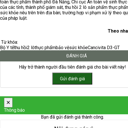
toàn thực phẩm thành phố Đà Nẵng, Chi cục An toàn vệ sinh thự
của các tỉnh, thành phố giám sát, thu hồi 2 lô sản phẩm thực ph
sức khỏe nêu trên trên địa bàn; trường hợp vi phạm xử lý theo qu
của pháp luật.
Theo nha
Từ khóa:
Bộ Y tế
thu hồi
2 lô
thực phẩm
bảo vệ
sức khỏe
Cancivita D3-GT
ĐÁNH GIÁ
Hãy trở thành người đầu tiên đánh giá cho bài viết này!
×
Thông báo
Bạn đã gửi đánh giá thành công.