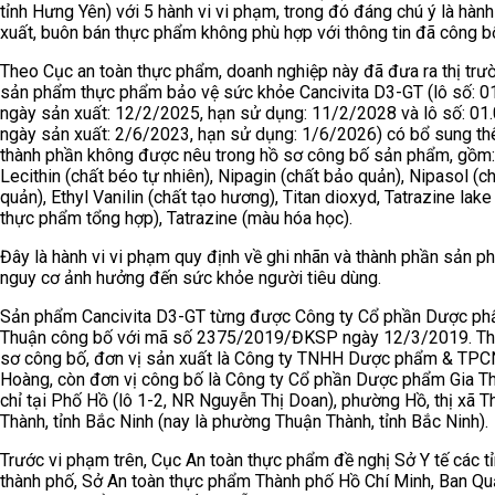
tỉnh Hưng Yên) với 5 hành vi vi phạm, trong đó đáng chú ý là hành
xuất, buôn bán thực phẩm không phù hợp với thông tin đã công b
Theo Cục an toàn thực phẩm, doanh nghiệp này đã đưa ra thị trườ
sản phẩm thực phẩm bảo vệ sức khỏe Cancivita D3-GT (lô số: 01
ngày sản xuất: 12/2/2025, hạn sử dụng: 11/2/2028 và lô số: 01.
ngày sản xuất: 2/6/2023, hạn sử dụng: 1/6/2026) có bổ sung th
thành phần không được nêu trong hồ sơ công bố sản phẩm, gồm:
Lecithin (chất béo tự nhiên), Nipagin (chất bảo quản), Nipasol (c
quản), Ethyl Vanilin (chất tạo hương), Titan dioxyd, Tatrazine lak
thực phẩm tổng hợp), Tatrazine (màu hóa học).
Đây là hành vi vi phạm quy định về ghi nhãn và thành phần sản p
nguy cơ ảnh hưởng đến sức khỏe người tiêu dùng.
Sản phẩm Cancivita D3-GT từng được Công ty Cổ phần Dược ph
Thuận công bố với mã số 2375/2019/ĐKSP ngày 12/3/2019. Th
sơ công bố, đơn vị sản xuất là Công ty TNHH Dược phẩm & TP
Hoàng, còn đơn vị công bố là Công ty Cổ phần Dược phẩm Gia Th
chỉ tại Phố Hồ (lô 1-2, NR Nguyễn Thị Doan), phường Hồ, thị xã T
Thành, tỉnh Bắc Ninh (nay là phường Thuận Thành, tỉnh Bắc Ninh).
Trước vi phạm trên, Cục An toàn thực phẩm đề nghị Sở Y tế các tỉ
thành phố, Sở An toàn thực phẩm Thành phố Hồ Chí Minh, Ban Qu