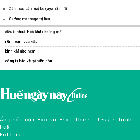
Các mẫu
bàn mát berjaya
tốt nhất
Giường massage trị liệu
Công ty
https://printbina.com/
điều trị
thoái hoá khớp
không mổ
Báo giá
máy rửa chén bosch
đáng mua nhất
nệm foam
cao cấp
Nguyên nhân gây viêm khớp háng ở trẻ em
bình khí nito hcm
Đặc sản nổi tiếng
bánh canh tôm tít Nha Trang
công ty bảo vệ tại biên hòa
Sườn cotlet
Mua ngay
rượu vang đỏ
cao cấp
massage quận 2
bình nước hydrogen prife
Ấn phẩm của Báo và Phát thanh, Truyền hình
Huế
Hotline: