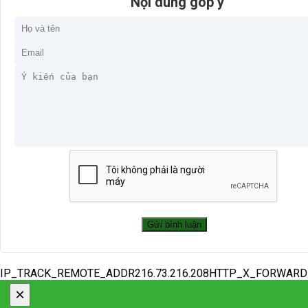
Nội dung góp ý
IP_TRACK_REMOTE_ADDR216.73.216.208HTTP_X_FORWAR
×