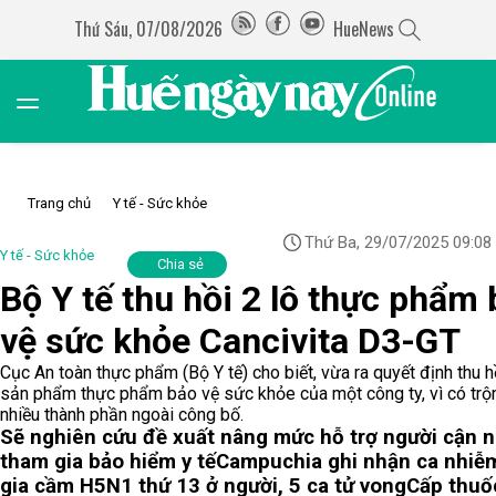
Thứ Sáu, 07/08/2026
HueNews
Trang chủ
Y tế - Sức khỏe
Thứ Ba, 29/07/2025 09:08
Y tế - Sức khỏe
Chia sẻ
Bộ Y tế thu hồi 2 lô thực phẩm
vệ sức khỏe Cancivita D3-GT
Cục An toàn thực phẩm (Bộ Y tế) cho biết, vừa ra quyết định thu h
sản phẩm thực phẩm bảo vệ sức khỏe của một công ty, vì có trộ
nhiều thành phần ngoài công bố.
Sẽ nghiên cứu đề xuất nâng mức hỗ trợ người cận 
tham gia bảo hiểm y tế
Campuchia ghi nhận ca nhiễ
gia cầm H5N1 thứ 13 ở người, 5 ca tử vong
Cấp thuố