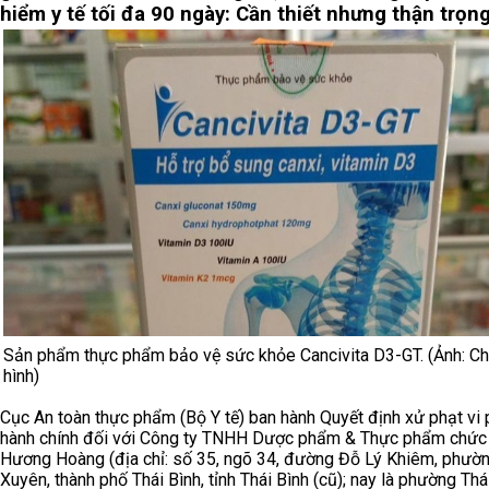
hiểm y tế tối đa 90 ngày: Cần thiết nhưng thận trọn
Sản phẩm thực phẩm bảo vệ sức khỏe Cancivita D3-GT. (Ảnh: C
hình)
Cục An toàn thực phẩm (Bộ Y tế) ban hành Quyết định xử phạt vi
hành chính đối với Công ty TNHH Dược phẩm & Thực phẩm chức
Hương Hoàng (địa chỉ: số 35, ngõ 34, đường Đỗ Lý Khiêm, phườ
Xuyên, thành phố Thái Bình, tỉnh Thái Bình (cũ); nay là phường Thái