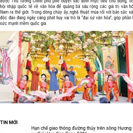
được Thủ tướng Chính phủ phê duyệt xác định mục tiêu chủ động, tí
hội nhập quốc tế về văn hóa để quảng bá sâu rộng các giá trị văn hó
Nam ra thế giới. Trong dòng chảy ấy, nghệ thuật múa rối với bản sắc s
độc đáo đang ngày càng phát huy vai trò là “đại sứ văn hóa”, góp phần 
sức mạnh mềm quốc gia.
TIN MỚI
Hạn chế giao thông đường thủy trên sông Hương