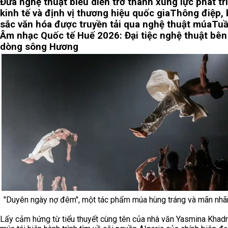
Đưa nghệ thuật biểu diễn trở thành xung lực phát tr
kinh tế và định vị thương hiệu quốc gia
Thông điệp, 
sắc văn hóa được truyền tải qua nghệ thuật múa
Tuầ
Âm nhạc Quốc tế Huế 2026: Đại tiệc nghệ thuật bên
dòng sông Hương
"Duyên ngày nợ đêm", một tác phẩm múa hùng tráng và mãn nhã
Lấy cảm hứng từ tiểu thuyết cùng tên của nhà văn Yasmina Khadr