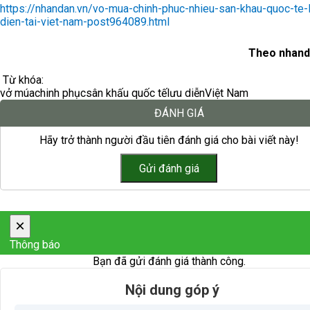
https://nhandan.vn/vo-mua-chinh-phuc-nhieu-san-khau-quoc-te-
dien-tai-viet-nam-post964089.html
Theo nhand
Từ khóa:
vở múa
chinh phục
sân khấu quốc tế
lưu diễn
Việt Nam
ĐÁNH GIÁ
Hãy trở thành người đầu tiên đánh giá cho bài viết này!
×
Thông báo
Bạn đã gửi đánh giá thành công.
Nội dung góp ý