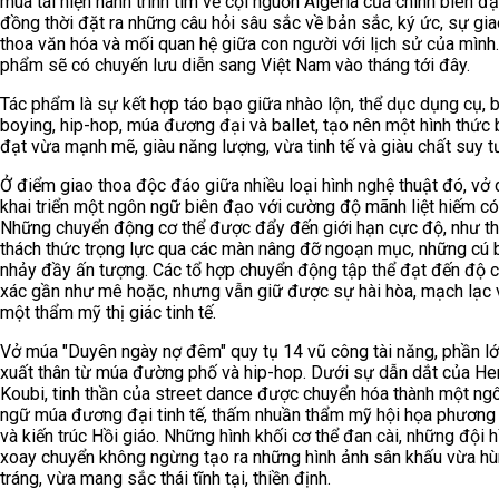
múa tái hiện hành trình tìm về cội nguồn Algeria của chính biên đ
đồng thời đặt ra những câu hỏi sâu sắc về bản sắc, ký ức, sự gia
thoa văn hóa và mối quan hệ giữa con người với lịch sử của mình.
phẩm sẽ có chuyến lưu diễn sang Việt Nam vào tháng tới đây.
Tác phẩm là sự kết hợp táo bạo giữa nhào lộn, thể dục dụng cụ, b
boying, hip-hop, múa đương đại và ballet, tạo nên một hình thức 
đạt vừa mạnh mẽ, giàu năng lượng, vừa tinh tế và giàu chất suy t
Ở điểm giao thoa độc đáo giữa nhiều loại hình nghệ thuật đó, vở 
khai triển một ngôn ngữ biên đạo với cường độ mãnh liệt hiếm có
Những chuyển động cơ thể được đẩy đến giới hạn cực độ, như t
thách thức trọng lực qua các màn nâng đỡ ngoạn mục, những cú 
nhảy đầy ấn tượng. Các tổ hợp chuyển động tập thể đạt đến độ c
xác gần như mê hoặc, nhưng vẫn giữ được sự hài hòa, mạch lạc 
một thẩm mỹ thị giác tinh tế.
Vở múa "Duyên ngày nợ đêm" quy tụ 14 vũ công tài năng, phần l
xuất thân từ múa đường phố và hip-hop. Dưới sự dẫn dắt của He
Koubi, tinh thần của street dance được chuyển hóa thành một ng
ngữ múa đương đại tinh tế, thấm nhuần thẩm mỹ hội họa phươn
và kiến trúc Hồi giáo. Những hình khối cơ thể đan cài, những đội h
xoay chuyển không ngừng tạo ra những hình ảnh sân khấu vừa h
tráng, vừa mang sắc thái tĩnh tại, thiền định.