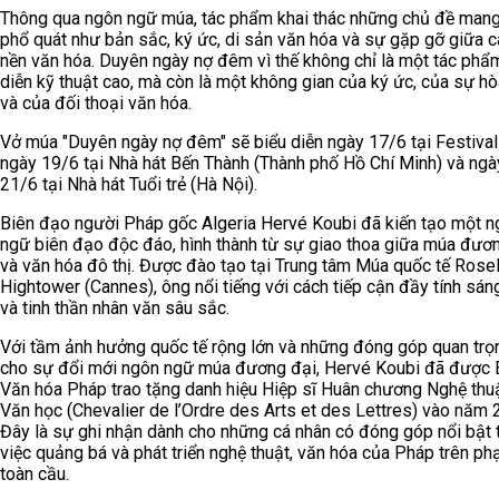
Thông qua ngôn ngữ múa, tác phẩm khai thác những chủ đề mang
phổ quát như bản sắc, ký ức, di sản văn hóa và sự gặp gỡ giữa c
nền văn hóa. Duyên ngày nợ đêm vì thế không chỉ là một tác phẩm
diễn kỹ thuật cao, mà còn là một không gian của ký ức, của sự h
và của đối thoại văn hóa.
Vở múa "Duyên ngày nợ đêm" sẽ biểu diễn ngày 17/6 tại Festival
ngày 19/6 tại Nhà hát Bến Thành (Thành phố Hồ Chí Minh) và ngà
21/6 tại Nhà hát Tuổi trẻ (Hà Nội).
Biên đạo người Pháp gốc Algeria Hervé Koubi đã kiến tạo một n
ngữ biên đạo độc đáo, hình thành từ sự giao thoa giữa múa đươ
và văn hóa đô thị. Được đào tạo tại Trung tâm Múa quốc tế Rosel
Hightower (Cannes), ông nổi tiếng với cách tiếp cận đầy tính sán
và tinh thần nhân văn sâu sắc.
Với tầm ảnh hưởng quốc tế rộng lớn và những đóng góp quan trọ
cho sự đổi mới ngôn ngữ múa đương đại, Hervé Koubi đã được 
Văn hóa Pháp trao tặng danh hiệu Hiệp sĩ Huân chương Nghệ thu
Văn học (Chevalier de l’Ordre des Arts et des Lettres) vào năm 
Đây là sự ghi nhận dành cho những cá nhân có đóng góp nổi bật 
việc quảng bá và phát triển nghệ thuật, văn hóa của Pháp trên ph
toàn cầu.