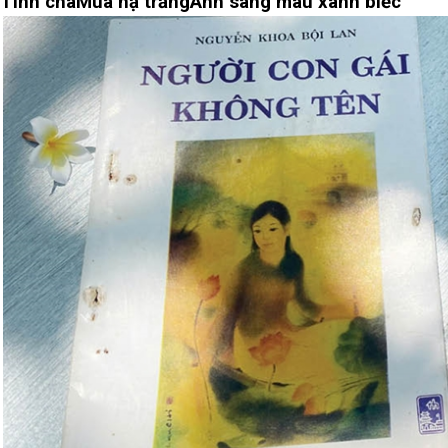
Tình cha
Mùa hạ trắng
Ánh sáng màu xanh biếc