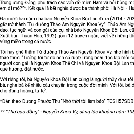
Trung ương Đảng, phụ trách các vấn đề miền Nam và hỏi bằng một c
em đi mô?”*. Kết quả là kết nghĩa được ba thành phố: Hà Nội - Hu
Đã mười hai năm nhà báo Nguyễn Khoa Bội Lan đi xa (2014 - 202
giờ trở thành “Từ đường Thảo Am Nguyễn Khoa Vy”. Thảo Am Nguyễ
dao, tục ngữ; và con gái của cụ, nhà báo Nguyễn Khoa Bội Lan, cũ
Xuất bản Thuận Hóa, 1992) gồm 12 truyện ngắn, viết về những t
vùng miền trong cả nước.
Tôi hay ghé thăm Từ đường Thảo Am Nguyễn Khoa Vy, nhớ hình bó
thao thức: “Tưởng tới tự do nôn cả ruột/Trông hoài độc lập mỏi c
người con gái là Nguyễn Khoa Thể Chi và Nguyễn Khoa Bội Lan t
quê hương, đất nước.
Với riêng tôi, bà Nguyễn Khoa Bội Lan cũng là người thầy đưa tôi 
bà, nghe bà kể nhiều câu chuyện trong cuộc đời mình. Với tôi, bà 
cho đàng hoàng, tử tế”.
*Dẫn theo Dương Phước Thu “Nhớ thời tôi làm báo” TCSH57SD
** “Thơ bao đồng” - Nguyễn Khoa Vy, sáng tác khoảng năm 1