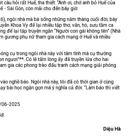
âu hỏi rất Huế, tha thiết: “Anh ơi, chớ anh bỏ Huế của
ế - Sài Gòn, còn mãi cho đến bây giờ.
6), ngôi nhà mà bà sống những năm tháng cuối đời, bây
n Khoa Vy để lại nhiều tập thơ, văn, hò, sưu tầm ca
ng để lại tập truyện ngắn “Người con gái không tên” (Nhà
ấm gương phụ nữ tham gia cách mạng ở Huế và nhiều
ng cụ trong ngôi nhà này với tâm tình mà cụ thường
on ngươi”**. Có lẽ tấm lòng ấy đã truyền lửa cho hai
ham gia các phong trào đấu tranh cách mạng giải phóng
vào nghề báo. Ngôi nhà này, tôi đã có thời gian ở cùng
dạy bài học ngắn gọn mà ý nghĩa cả đời: “Làm báo thì viết
B/06-2025
968.
Diệu Hà