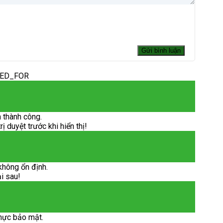
DED_FOR
 thành công.
 duyệt trước khi hiển thị!
không ổn định.
ại sau!
hực bảo mật.