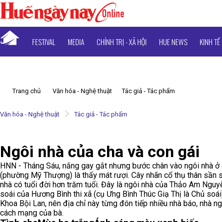
FESTIVAL
MEDIA
CHÍNH TRỊ - XÃ HỘI
HUE NEWS
KINH TẾ
Trang chủ
Văn hóa - Nghệ thuật
Tác giả - Tác phẩm
Văn hóa - Nghệ thuật
Tác giả - Tác phẩm
Ngôi nhà của cha và con gái
HNN - Tháng Sáu, nắng gay gắt nhưng bước chân vào ngôi nhà ở
(phường Mỹ Thượng) là thấy mát rượi. Cây nhãn cổ thụ thân sần s
nhà có tuổi đời hơn trăm tuổi. Đây là ngôi nhà của Thảo Am Nguyễ
soái của Hương Bình thi xã (cụ Ưng Bình Thúc Giạ Thị là Chủ soá
Khoa Bội Lan, nên địa chỉ này từng đón tiếp nhiều nhà báo, nhà n
cách mạng của bà.