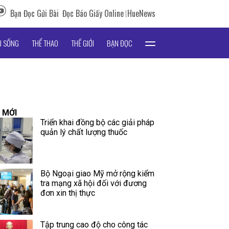
Bạn Đọc Gửi Bài
Đọc Báo Giấy Online
HueNews
I SỐNG
THỂ THAO
THẾ GIỚI
BẠN ĐỌC
 MỚI
Triển khai đồng bộ các giải pháp
quản lý chất lượng thuốc
Bộ Ngoại giao Mỹ mở rộng kiểm
tra mạng xã hội đối với đương
đơn xin thị thực
Tập trung cao độ cho công tác