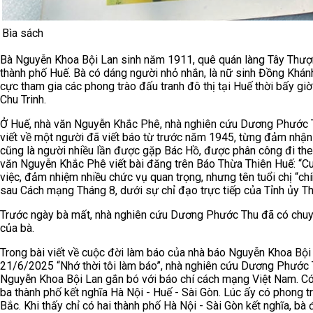
Bìa sách
Bà Nguyễn Khoa Bội Lan sinh năm 1911, quê quán làng Tây Thượ
thành phố Huế. Bà có dáng người nhỏ nhắn, là nữ sinh Đồng Khánh.
cực tham gia các phong trào đấu tranh đô thị tại Huế thời bấy g
Chu Trinh.
Ở Huế, nhà văn Nguyễn Khắc Phê, nhà nghiên cứu Dương Phước Th
viết về một người đã viết báo từ trước năm 1945, từng đảm nhận 
cũng là người nhiều lần được gặp Bác Hồ, được phân công đi theo
văn Nguyễn Khắc Phê viết bài đăng trên Báo Thừa Thiên Huế: “Cuộ
việc, đảm nhiệm nhiều chức vụ quan trọng, nhưng tên tuổi chị “chí
sau Cách mạng Tháng 8, dưới sự chỉ đạo trực tiếp của Tỉnh ủy Th
Trước ngày bà mất, nhà nghiên cứu Dương Phước Thu đã có chuy
của bà.
Trong bài viết về cuộc đời làm báo của nhà báo Nguyễn Khoa Bộ
21/6/2025 “Nhớ thời tôi làm báo”, nhà nghiên cứu Dương Phước 
Nguyễn Khoa Bội Lan gắn bó với báo chí cách mạng Việt Nam. Có m
ba thành phố kết nghĩa Hà Nội - Huế - Sài Gòn. Lúc ấy có phong tr
Bắc. Khi thấy chỉ có hai thành phố Hà Nội - Sài Gòn kết nghĩa, b