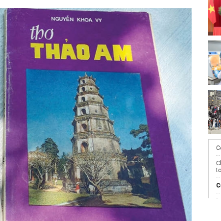
C
C
t
C
h
đ