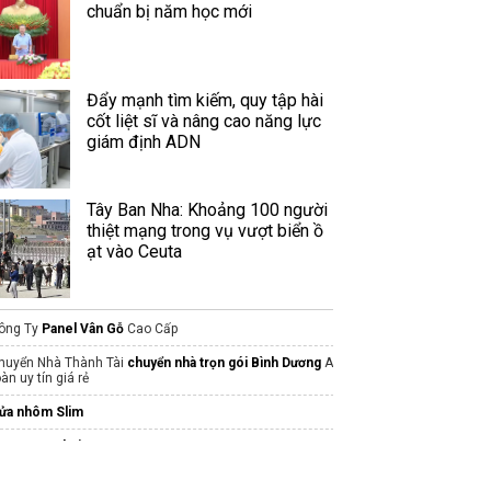
chuẩn bị năm học mới
Đẩy mạnh tìm kiếm, quy tập hài
cốt liệt sĩ và nâng cao năng lực
giám định ADN
Tây Ban Nha: Khoảng 100 người
thiệt mạng trong vụ vượt biển ồ
ạt vào Ceuta
ông Ty
Panel Vân Gỗ
Cao Cấp
huyển Nhà Thành Tài
chuyển nhà trọn gói Bình Dương
An
oàn uy tín giá rẻ
ửa nhôm Slim
ttps://panelmiennam.com
ơn vị thi công khách sạn trọn gói