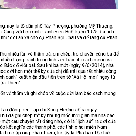
D
M
T
v
ng, nay là tổ dân phố Tây Phượng, phường Mỹ Thượng,
g
 Cùng với học sinh - sinh viên Huế trước 1975, bà tích
iờ như đòi ân xá cho cụ Phan Bội Châu và để tang cụ Phan
T
u nhiều lần về thăm bà, ghi chép, trò chuyện cùng bà để
nhiều trọng trách trong lĩnh vực báo chí cách mạng và
 Bác để viết bài. Sau khi bà mất (ngày 9/6/2014), nhà
c đời hơn một thế kỷ của chị đã trải qua rất nhiều công
nh danh” xuất hiện đầu tiên trên tờ “Xã Hội mới” ngay từ
ừa Thiên”.
ến về thăm và ghi chép về cuộc đời làm báo cách mạng
i Lan đăng trên Tạp chí Sông Hương số ra ngày
Thu đã ghi chép rất kỹ những mốc thời gian mà nhà báo
ột câu chuyện rất đáng nhớ, đó là “lịch sử” ra đời của
ào kết nghĩa các thành phố, các tỉnh ở hai miền Nam -
à đã tìm gặp ông Phan Triêm, lúc ấy là Phó ban Tổ chức