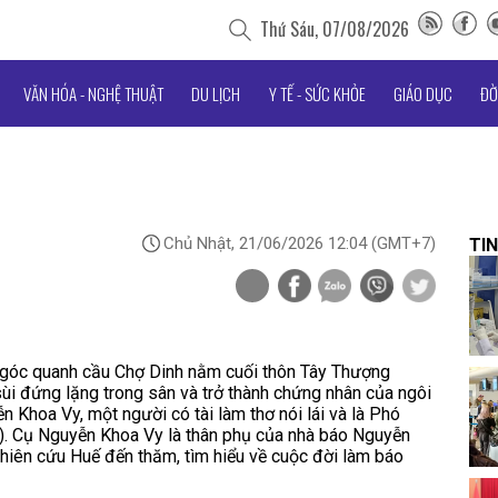
Thứ Sáu, 07/08/2026
VĂN HÓA - NGHỆ THUẬT
DU LỊCH
Y TẾ - SỨC KHỎE
GIÁO DỤC
ĐỜ
Chủ Nhật, 21/06/2026 12:04
(GMT+7)
TIN
 góc quanh cầu Chợ Dinh nằm cuối thôn Tây Thượng
ùi đứng lặng trong sân và trở thành chứng nhân của ngôi
n Khoa Vy, một người có tài làm thơ nói lái và là Phó
i). Cụ Nguyễn Khoa Vy là thân phụ của nhà báo Nguyễn
ghiên cứu Huế đến thăm, tìm hiểu về cuộc đời làm báo