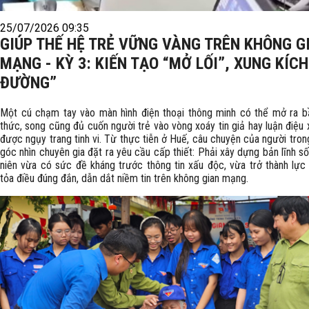
25/07/2026 09:35
GIÚP THẾ HỆ TRẺ VỮNG VÀNG TRÊN KHÔNG G
MẠNG - KỲ 3: KIẾN TẠO “MỞ LỐI”, XUNG KÍC
ĐƯỜNG”
Một cú chạm tay vào màn hình điện thoại thông minh có thể mở ra bầu
thức, song cũng đủ cuốn người trẻ vào vòng xoáy tin giả hay luận điệu
được ngụy trang tinh vi. Từ thực tiễn ở Huế, câu chuyện của người tro
góc nhìn chuyên gia đặt ra yêu cầu cấp thiết: Phải xây dựng bản lĩnh s
niên vừa có sức đề kháng trước thông tin xấu độc, vừa trở thành lực 
tỏa điều đúng đắn, dẫn dắt niềm tin trên không gian mạng.