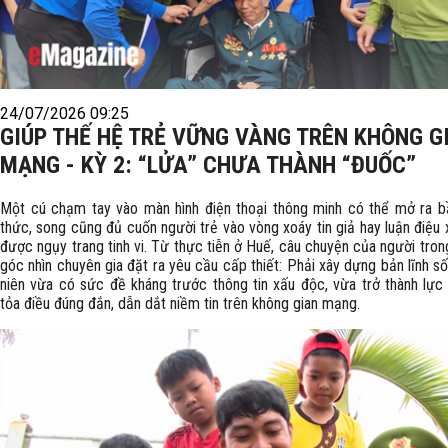
24/07/2026 09:25
GIÚP THẾ HỆ TRẺ VỮNG VÀNG TRÊN KHÔNG G
MẠNG - KỲ 2: “LỬA” CHƯA THÀNH “ĐUỐC”
Một cú chạm tay vào màn hình điện thoại thông minh có thể mở ra bầu
thức, song cũng đủ cuốn người trẻ vào vòng xoáy tin giả hay luận điệu
được ngụy trang tinh vi. Từ thực tiễn ở Huế, câu chuyện của người tro
góc nhìn chuyên gia đặt ra yêu cầu cấp thiết: Phải xây dựng bản lĩnh s
niên vừa có sức đề kháng trước thông tin xấu độc, vừa trở thành lực 
tỏa điều đúng đắn, dẫn dắt niềm tin trên không gian mạng.