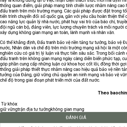
này là không dừng lại ở việc nhận diện thách thức mới mà định hì
thống quan điểm, giải pháp mang tính chiến lược nhằm nâng cao 
đấu tranh trên môi trường mạng. Các giải pháp được đặt trong tổ
tiến trình chuyển đổi số quốc gia, gắn với yêu cầu hoàn thiện thể 
cao năng lực quản lý nhà nước, phát huy vai trò của báo chí, truyề
đội ngũ cán bộ, đảng viên, lực lượng chuyên trách và mỗi người 
xây dựng không gian mạng an toàn, lành mạnh và nhân văn.
Có thể khẳng định, Đấu tranh bảo vệ nền tảng tư tưởng, bảo vệ Đ
nước, Nhân dân và chế độ trên môi trường mạng xã hội là một côn
nghiên cứu có giá trị lý luận và thực tiễn sâu sắc. Trong bối cảnh
đấu tranh trên không gian mạng ngày càng diễn biến phức tạp, c
góp phần cung cấp những luận cứ khoa học cốt lõi, đồng thời gợ
thống giải pháp thiết thực nhằm nâng cao hiệu quả bảo vệ nền tả
tưởng của Đảng, giữ vững chủ quyền an ninh mạng và bảo vệ vữ
chế độ trong giai đoạn phát triển mới của đất nước.
Theo baochin
Từ khóa:
giữ vững
trận địa tư tưởng
không gian mạng
ĐÁNH GIÁ