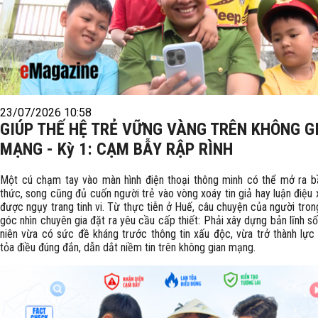
23/07/2026 10:58
GIÚP THẾ HỆ TRẺ VỮNG VÀNG TRÊN KHÔNG G
MẠNG - Kỳ 1: CẠM BẪY RẬP RÌNH
Một cú chạm tay vào màn hình điện thoại thông minh có thể mở ra bầu
thức, song cũng đủ cuốn người trẻ vào vòng xoáy tin giả hay luận điệu
được ngụy trang tinh vi. Từ thực tiễn ở Huế, câu chuyện của người tro
góc nhìn chuyên gia đặt ra yêu cầu cấp thiết: Phải xây dựng bản lĩnh s
niên vừa có sức đề kháng trước thông tin xấu độc, vừa trở thành lực 
tỏa điều đúng đắn, dẫn dắt niềm tin trên không gian mạng.