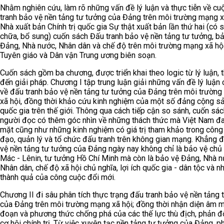
Nhằm nghiên cứu, làm rõ những vấn đề lý luận và thực tiễn về cu
tranh bảo vệ nền tảng tư tưởng của Đảng trên môi trường mạng x
Nhà xuất bản Chính trị quốc gia Sự thật xuất bản lần thứ hai (có 
chữa, bổ sung) cuốn sách Đấu tranh bảo vệ nền tảng tư tưởng, b
Đảng, Nhà nước, Nhân dân và chế độ trên môi trường mạng xã hộ
Tuyên giáo và Dân vận Trung ương biên soạn.
Cuốn sách gồm ba chương, được triển khai theo logic từ lý luận, t
đến giải pháp. Chương I tập trung luận giải những vấn đề lý luận
về đấu tranh bảo vệ nền tảng tư tưởng của Đảng trên môi trườn
xã hội, đồng thời khảo cứu kinh nghiệm của một số đảng cộng s
quốc gia trên thế giới. Thông qua cách tiếp cận so sánh, cuốn sác
người đọc có thêm góc nhìn về những thách thức mà Việt Nam đ
mặt cũng như những kinh nghiệm có giá trị tham khảo trong công 
đạo, quản lý và tổ chức đấu tranh trên không gian mạng. Khẳng 
vệ nền tảng tư tưởng của Đảng ngày nay không chỉ là bảo vệ chủ
Mác - Lênin, tư tưởng Hồ Chí Minh mà còn là bảo vệ Đảng, Nhà n
Nhân dân, chế độ xã hội chủ nghĩa, lợi ích quốc gia - dân tộc và 
thành quả của công cuộc đổi mới.
Chương II đi sâu phân tích thực trạng đấu tranh bảo vệ nền tảng 
của Đảng trên môi trường mạng xã hội; đồng thời nhận diện âm m
đoạn và phương thức chống phá của các thế lực thù địch, phản đ
cơ hội chính trị. Từ việc xuyên tạc nền tảng tư tưởng của Đảng, p