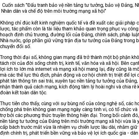
Cuốn sách "Đấu tranh bảo vệ nền tảng tư tưởng, bảo vệ Đảng, N
Nhân dân và chế độ trên môi trường mạng xã hội"
Không chỉ đúc kết kinh nghiệm quốc tế và đề xuất các giải pháp c
lược, tác phẩm còn là tài liệu tham khảo quan trọng phục vụ công
hoạch định chủ trương, đường lối của Đảng, chính sách, pháp luậ
Nhà nước, góp phần giữ vững trận địa tư tưởng của Đảng trong b
chuyển đổi số.
Trong thời đại số, không gian mạng đã trở thành một bộ phận kh
tách rời của đời sống chính trị, kinh tế, văn hóa và xã hội. Bên cạ
lợi ích to lớn mà internet và mạng xã hội mang lại, đây cũng là m
mà các thế lực thù địch, phản động và cơ hội chính trị triệt để lợi
phát tán thông tin sai trái, xuyên tạc nền tảng tư tưởng của Đảng,
nhận thành quả cách mạng, kích động tâm lý hoài nghi và chia rẽ 
đoàn kết toàn dân tộc.
Thực tiễn cho thấy, cùng với sự bùng nổ của công nghệ số, các 
chống phá trên không gian mạng ngày càng tinh vi, có tổ chức v
trợ bởi các phương thức truyền thông hiện đại. Trong bối cảnh đó
nền tảng tư tưởng của Đảng trên môi trường mạng xã hội vừa là 
cấp bách trước mắt vừa là nhiệm vụ chiến lược lâu dài, nhằm giữ
định chính trị, phát triển bền vững và bảo vệ lợi ích quốc gia - dân