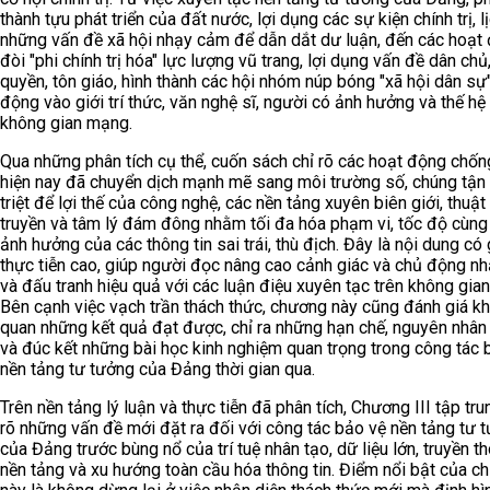
thành tựu phát triển của đất nước, lợi dụng các sự kiện chính trị, l
những vấn đề xã hội nhạy cảm để dẫn dắt dư luận, đến các hoạt
đòi "phi chính trị hóa" lực lượng vũ trang, lợi dụng vấn đề dân chủ
quyền, tôn giáo, hình thành các hội nhóm núp bóng "xã hội dân sự"
động vào giới trí thức, văn nghệ sĩ, người có ảnh hưởng và thế hệ 
không gian mạng.
Qua những phân tích cụ thể, cuốn sách chỉ rõ các hoạt động chốn
hiện nay đã chuyển dịch mạnh mẽ sang môi trường số, chúng tận
triệt để lợi thế của công nghệ, các nền tảng xuyên biên giới, thuật
truyền và tâm lý đám đông nhằm tối đa hóa phạm vi, tốc độ cùn
ảnh hưởng của các thông tin sai trái, thù địch. Đây là nội dung có g
thực tiễn cao, giúp người đọc nâng cao cảnh giác và chủ động nh
và đấu tranh hiệu quả với các luận điệu xuyên tạc trên không gia
Bên cạnh việc vạch trần thách thức, chương này cũng đánh giá k
quan những kết quả đạt được, chỉ ra những hạn chế, nguyên nhân 
và đúc kết những bài học kinh nghiệm quan trọng trong công tác 
nền tảng tư tưởng của Đảng thời gian qua.
Trên nền tảng lý luận và thực tiễn đã phân tích, Chương III tập tr
rõ những vấn đề mới đặt ra đối với công tác bảo vệ nền tảng tư 
của Đảng trước bùng nổ của trí tuệ nhân tạo, dữ liệu lớn, truyền t
nền tảng và xu hướng toàn cầu hóa thông tin. Điểm nổi bật của c